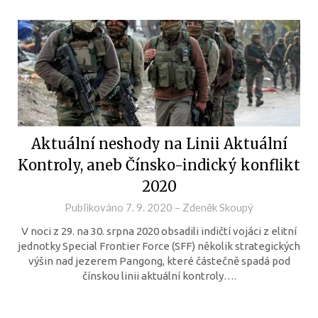
Aktuální neshody na Linii Aktuální
Kontroly, aneb Čínsko-indický konflikt
2020
Publikováno
7. 9. 2020
–
Zdeněk Skoupý
V noci z 29. na 30. srpna 2020 obsadili indičtí vojáci z elitní
jednotky Special Frontier Force (SFF) několik strategických
výšin nad jezerem Pangong, které částečně spadá pod
čínskou linii aktuální kontroly….