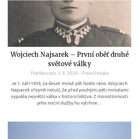
Wojciech Najsarek – První oběť druhé
světové války
Publikováno
1. 9. 2020
–
Pavel Houba
Je 1. září 1939, za deset minut pět hodin ráno. Wojciech
Najsarek zřejmě netuší, že před pouhými pěti minutami
vypukla největší válka v historii lidstva. Z monotónnosti
jeho noční služby ho vytrhne…