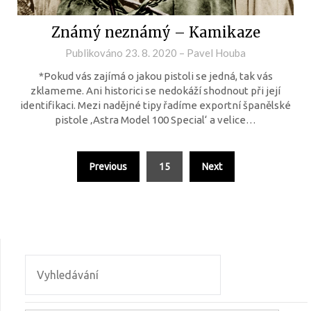
Známý neznámý – Kamikaze
Publikováno
23. 8. 2020
–
Pavel Houba
*Pokud vás zajímá o jakou pistoli se jedná, tak vás
zklameme. Ani historici se nedokáží shodnout při její
identifikaci. Mezi nadějné tipy řadíme exportní španělské
pistole ‚Astra Model 100 Special‘ a velice…
Previous
15
Next