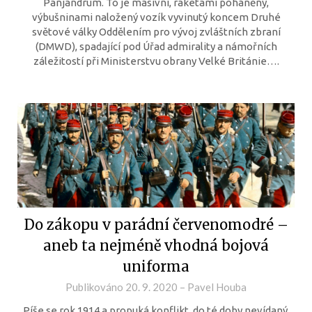
Panjandrum. To je masivní, raketami poháněný,
výbušninami naložený vozík vyvinutý koncem Druhé
světové války Oddělením pro vývoj zvláštních zbraní
(DMWD), spadající pod Úřad admirality a námořních
záležitostí při Ministerstvu obrany Velké Británie….
Do zákopu v parádní červenomodré –
aneb ta nejméně vhodná bojová
uniforma
Publikováno
20. 9. 2020
–
Pavel Houba
Píše se rok 1914 a propuká konflikt, do té doby nevídaný.