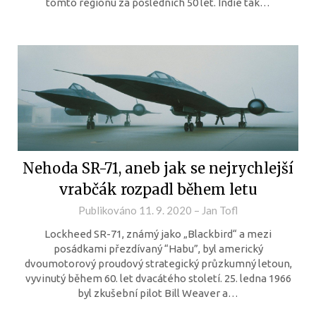
tomto regionu za posledních 50 let. Indie tak…
Nehoda SR-71, aneb jak se nejrychlejší
vrabčák rozpadl během letu
Publikováno
11. 9. 2020
–
Jan Tofl
Lockheed SR-71, známý jako „Blackbird“ a mezi
posádkami přezdívaný “Habu”, byl americký
dvoumotorový proudový strategický průzkumný letoun,
vyvinutý během 60. let dvacátého století. 25. ledna 1966
byl zkušební pilot Bill Weaver a…