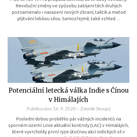
Revoluční změny ve způsobu zabíjení těch druhých
poznamenalo i nasazení nových zbraní, taktik a metod
plýtvání lidskou silou. Samozřejmě, také vzhled…
Potenciální letecká válka Indie s Čínou
v Himálajích
Publikováno
16. 9. 2020
–
Zdeněk Skoupý
Poslední dobou proběhlo pár vážných incidentů na
sporném území Linie aktuální kontroly (LAC) v Himalájích,
které vyvrcholily první ryze útočnou akcí indických sil v