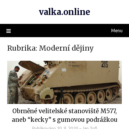
valka.online
Menu
Rubrika:
Moderní dějiny
Obrněné velitelské stanoviště M577,
aneb “kecky” s gumovou podrážkou
Publikováno
30. 9. 2020
–
Jan Tofl