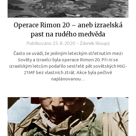
Operace Rimon 20 – aneb izraelská
past na rudého medvěda
Publikováno
25. 8. 2020
–
Zdeněk Skoupý
Často se uvádí, že jediným leteckým střetnutím mezi
Sověty a Izraelci byla operace Rimon 20. Při ní se
izraelským letcům podařilo sestřelit pět sovětských MiG-
21MF bez vlastních ztrát. Akce byla pečlivě
naplánovanou…