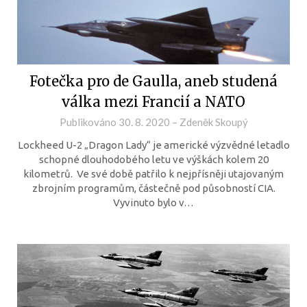
Fotečka pro de Gaulla, aneb studená
válka mezi Francií a NATO
Publikováno
30. 8. 2020
–
Zdeněk Skoupý
Lockheed U-2 „Dragon Lady“ je americké výzvědné letadlo
schopné dlouhodobého letu ve výškách kolem 20
kilometrů. Ve své době patřilo k nejpřísněji utajovaným
zbrojním programům, částečně pod působností CIA.
Vyvinuto bylo v…