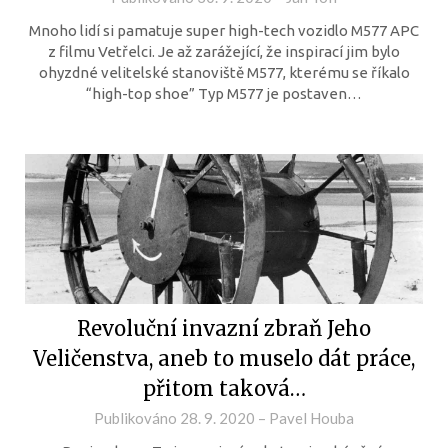
Mnoho lidí si pamatuje super high-tech vozidlo M577 APC
z filmu Vetřelci. Je až zarážející, že inspirací jim bylo
ohyzdné velitelské stanoviště M577, kterému se říkalo
“high-top shoe” Typ M577 je postaven…
Revoluční invazní zbraň Jeho
Veličenstva, aneb to muselo dát práce,
přitom taková…
Publikováno
28. 9. 2020
–
Pavel Houba