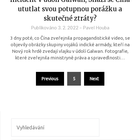
ututlat svou potupnou porážku a
skutečné ztráty?
Publikováno
3. 2. 2022
–
Pavel Houba
3 dny poté, co Čína zveřejnila propagandistické video, se
objevily obrázky skupiny vojáků indické armády, kteří na
Nový rok hrdě zvedají vlajku v údolí Galwan. Fotografie,
které zveřejnila ministryně práva a spravedlnosti…
Previous
5
Next