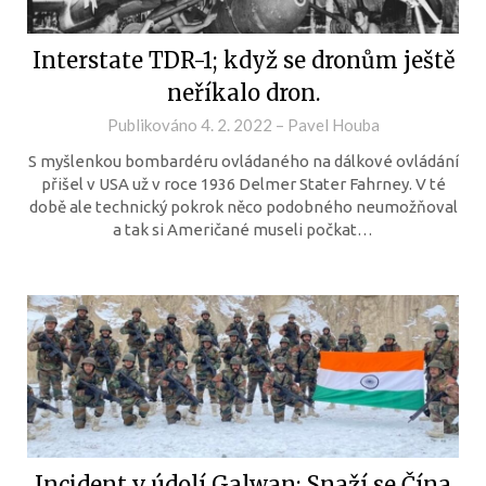
Interstate TDR-1; když se dronům ještě
neříkalo dron.
Publikováno
4. 2. 2022
–
Pavel Houba
S myšlenkou bombardéru ovládaného na dálkové ovládání
přišel v USA už v roce 1936 Delmer Stater Fahrney. V té
době ale technický pokrok něco podobného neumožňoval
a tak si Američané museli počkat…
Incident v údolí Galwan; Snaží se Čína