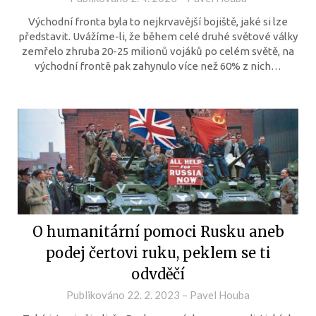
Východní fronta byla to nejkrvavější bojiště, jaké si lze
představit. Uvážíme-li, že během celé druhé světové války
zemřelo zhruba 20-25 milionů vojáků po celém světě, na
východní frontě pak zahynulo více než 60% z nich…
O humanitární pomoci Rusku aneb
podej čertovi ruku, peklem se ti
odvděčí
Publikováno
22. 2. 2023
–
Pavel Houba