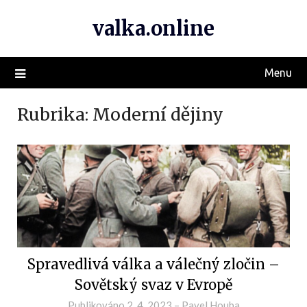
valka.online
Menu
Rubrika:
Moderní dějiny
Spravedlivá válka a válečný zločin –
Sovětský svaz v Evropě
Publikováno
2. 4. 2023
–
Pavel Houba