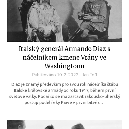
Italský generál Armando Diaz s
náčelníkem kmene Vrány ve
Washingtonu
Publikováno
10. 2. 2022
–
Jan Tofl
Diaz je známý především pro svou roli náčelníka štábu
Italské královské armády od roku 1917, během první
světové války. Podařilo se mu zastavit rakousko-uherský
postup podél řeky Piave v první bitvě u…