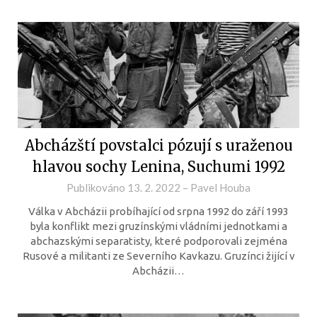
Abcházští povstalci pózují s uraženou
hlavou sochy Lenina, Suchumi 1992
Publikováno
13. 2. 2022
–
Pavel Houba
Válka v Abcházii probíhající od srpna 1992 do září 1993
byla konflikt mezi gruzínskými vládními jednotkami a
abchazskými separatisty, které podporovali zejména
Rusové a militanti ze Severního Kavkazu. Gruzínci žijící v
Abcházii…