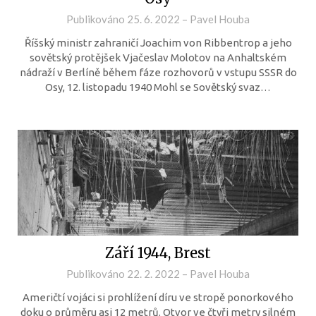
Publikováno
25. 6. 2022
–
Pavel Houba
Říšský ministr zahraničí Joachim von Ribbentrop a jeho
sovětský protějšek Vjačeslav Molotov na Anhaltském
nádraží v Berlíně během fáze rozhovorů v vstupu SSSR do
Osy, 12. listopadu 1940 Mohl se Sovětský svaz…
Září 1944, Brest
Publikováno
22. 2. 2022
–
Pavel Houba
Američtí vojáci si prohlížení díru ve stropě ponorkového
doku o průměru asi 12 metrů. Otvor ve čtyři metry silném