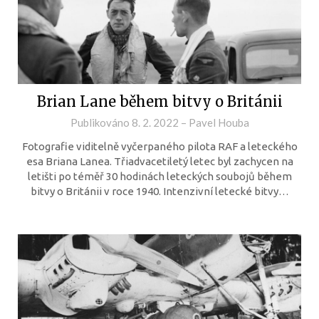
Brian Lane během bitvy o Británii
Publikováno
8. 2. 2022
–
Pavel Houba
Fotografie viditelně vyčerpaného pilota RAF a leteckého
esa Briana Lanea. Třiadvacetiletý letec byl zachycen na
letišti po téměř 30 hodinách leteckých soubojů během
bitvy o Británii v roce 1940. Intenzivní letecké bitvy…