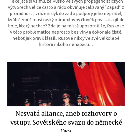
Také jste si všimli, že Rusko ve svých propagandistických
výtvorech velice často a rádo obviňuje takzvaný “Západ” z
proradnosti, vrážení dýk do zad a podpory jeho nepřátel,
kvůli čemuž musí ruský mírumilovný člověk povstat a jít do
boje, který nechce? Zde je na místě upozornit že, Rusko je
v této problematice naprosto bez viny a dokonale čisté,
neboť jak pravil klasik, Rusové nikdy ve své velkolepé
historii nikoho nenapadli…
Nesvatá aliance, aneb rozhovory o
vstupu Sovětského svazu do německé
Osy