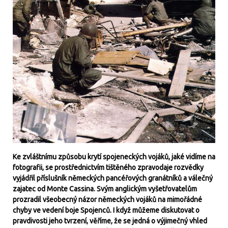
Ke zvláštnímu způsobu krytí spojeneckých vojáků, jaké vidíme na
fotografii, se prostřednictvím tištěného zpravodaje rozvědky
vyjádřil příslušník německých pancéřových granátníků a válečný
zajatec od Monte Cassina. Svým anglickým vyšetřovatelům
prozradil všeobecný názor německých vojáků na mimořádné
chyby ve vedení boje Spojenců. I když můžeme diskutovat o
pravdivosti jeho tvrzení, věříme, že se jedná o výjimečný vhled