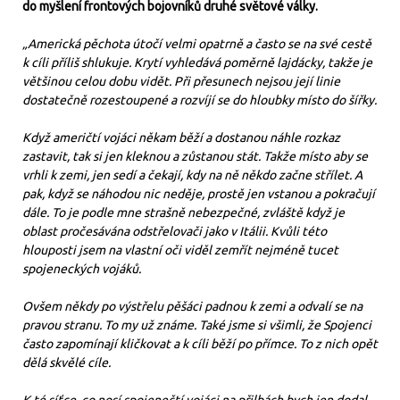
do myšlení frontových bojovníků druhé světové války.
„Americká pěchota útočí velmi opatrně a často se na své cestě
k cíli příliš shlukuje. Krytí vyhledává poměrně lajdácky, takže je
většinou celou dobu vidět. Při přesunech nejsou její linie
dostatečně rozestoupené a rozvíjí se do hloubky místo do šířky.
Když američtí vojáci někam běží a dostanou náhle rozkaz
zastavit, tak si jen kleknou a zůstanou stát. Takže místo aby se
vrhli k zemi, jen sedí a čekají, kdy na ně někdo začne střílet. A
pak, když se náhodou nic neděje, prostě jen vstanou a pokračují
dále. To je podle mne strašně nebezpečné, zvláště když je
oblast pročesávána odstřelovači jako v Itálii. Kvůli této
hlouposti jsem na vlastní oči viděl zemřít nejméně tucet
spojeneckých vojáků.
Ovšem někdy po výstřelu pěšáci padnou k zemi a odvalí se na
pravou stranu. To my už známe. Také jsme si všimli, že Spojenci
často zapomínají kličkovat a k cíli běží po přímce. To z nich opět
dělá skvělé cíle.