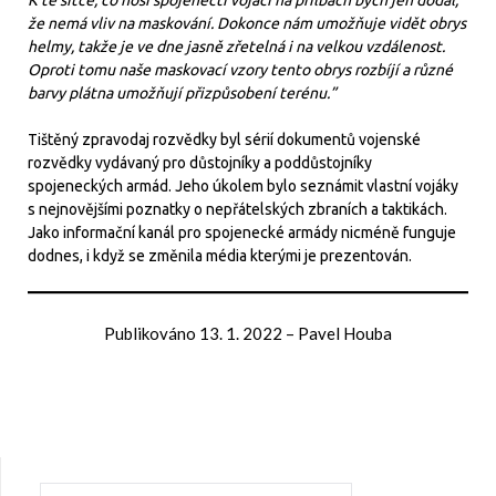
K té síťce, co nosí spojenečtí vojáci na přilbách bych jen dodal,
že nemá vliv na maskování. Dokonce nám umožňuje vidět obrys
helmy, takže je ve dne jasně zřetelná i na velkou vzdálenost.
Oproti tomu naše maskovací vzory tento obrys rozbíjí a různé
barvy plátna umožňují přizpůsobení terénu.”
Tištěný zpravodaj rozvědky byl sérií dokumentů vojenské
rozvědky vydávaný pro důstojníky a poddůstojníky
spojeneckých armád. Jeho úkolem bylo seznámit vlastní vojáky
s nejnovějšími poznatky o nepřátelských zbraních a taktikách.
Jako informační kanál pro spojenecké armády nicméně funguje
dodnes, i když se změnila média kterými je prezentován.
Publikováno
13. 1. 2022
–
Pavel Houba