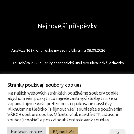
Nejnovější příspěvky
Analýza 1627. dne ruské invaze na Ukrajinu 08.08.2026
Od Bobíka k FUP. Český energetický uzel pro ukrajinské jednotky
Analýza 1626. dne ruské invaze na Ukrajinu 07.08.2026
Stránky používají soubory cookies
Na našich webových stránkách používáme soubory cookie,
abychom vám poskytli co nejrelevantnější služby tím, že si
zapamatujeme vaše preference a opakované návštěvy.
Kliknutím na tlačítko "Přijmout vše" souhlasíte s používáním
VŠECH souborů cookie. Můžete však navštívit "Nastavení
souborů cookie" a poskytnout kontrolovaný souhlas..
Nastavení cookies
Přijmout vše
© valka.online | Vydavatel: Jan Tofl, Plzeň | ISSN 3029-