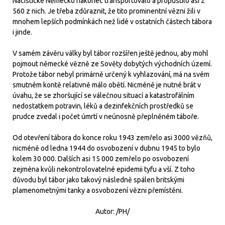
Nacistické Německo nakonec transportovalo a propustilo asi 2
560 z nich. Je třeba zdůraznit, že tito prominentní vězni žili v
mnohem lepších podmínkách než lidé v ostatních částech tábora
i jinde.
V samém závěru války byl tábor rozšířen ještě jednou, aby mohl
pojmout německé vězně ze Sověty dobytých východních území.
Protože tábor nebyl primárně určený k vyhlazování, má na svém
smutném kontě relativně málo obětí. Nicméně je nutné brát v
úvahu, že se zhoršující se válečnou situací a katastrofálním
nedostatkem potravin, léků a dezinfekčních prostředků se
prudce zvedal i počet úmrtí v neúnosně přeplněném táboře.
Od otevření tábora do konce roku 1943 zemřelo asi 3000 vězňů,
nicméně od ledna 1944 do osvobození v dubnu 1945 to bylo
kolem 30 000. Dalších asi 15 000 zemřelo po osvobození
zejména kvůli nekontrolovatelné epidemii tyfu a vší. Z toho
důvodu byl tábor jako takový následně spálen britskými
plamenometnými tanky a osvobození vězni přemístěni.
Autor: /PH/