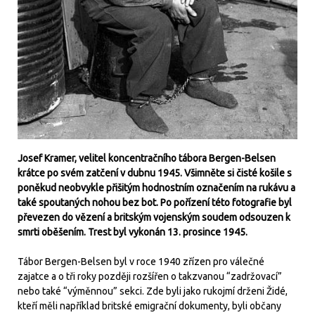
Josef Kramer, velitel koncentračního tábora Bergen-Belsen
krátce po svém zatčení v dubnu 1945. Všimněte si čisté košile s
poněkud neobvykle přišitým hodnostním označením na rukávu a
také spoutaných nohou bez bot. Po pořízení této fotografie byl
převezen do vězení a britským vojenským soudem odsouzen k
smrti oběšením. Trest byl vykonán 13. prosince 1945.
Tábor Bergen-Belsen byl v roce 1940 zřízen pro válečné
zajatce a o tři roky později rozšířen o takzvanou “zadržovací”
nebo také “výměnnou” sekci. Zde byli jako rukojmí drženi Židé,
kteří měli například britské emigrační dokumenty, byli občany