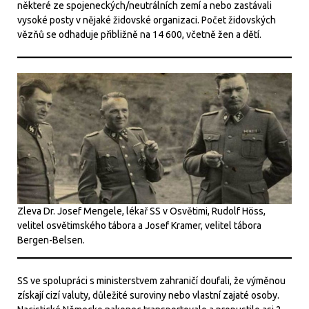
některé ze spojeneckých/neutrálních zemí a nebo zastávali
vysoké posty v nějaké židovské organizaci. Počet židovských
vězňů se odhaduje přibližně na 14 600, včetně žen a dětí.
Zleva Dr. Josef Mengele, lékař SS v Osvětimi, Rudolf Höss,
velitel osvětimského tábora a Josef Kramer, velitel tábora
Bergen-Belsen.
SS ve spolupráci s ministerstvem zahraničí doufali, že výměnou
získají cizí valuty, důležité suroviny nebo vlastní zajaté osoby.