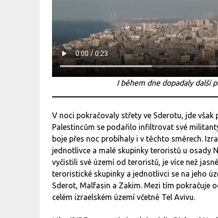
I během dne dopadaly další p
V noci pokračovaly střety ve Sderotu, jde však 
Palestincům se podařilo infiltrovat své militan
boje přes noc probíhaly i v těchto směrech. Izra
jednotlivce a malé skupinky teroristů u osady N
vyčistili své území od teroristů, je více než jasn
teroristické skupinky a jednotlivci se na jeho ú
Sderot, Malfasin a Zakim. Mezi tím pokračuje o
celém izraelském území včetně Tel Avivu.