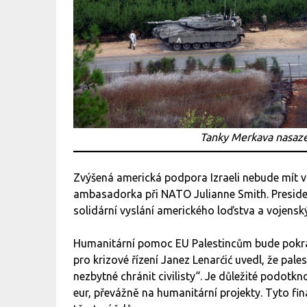
Tanky Merkava nasaze
Zvýšená americká podpora Izraeli nebude mít vl
ambasadorka při NATO Julianne Smith. Presiden
solidární vyslání amerického loďstva a vojensk
Humanitární pomoc EU Palestincům bude pokra
pro krizové řízení Janez Lenarćić uvedl, že pale
nezbytné chránit civilisty“. Je důležité podotkn
eur, převážně na humanitární projekty. Tyto fi