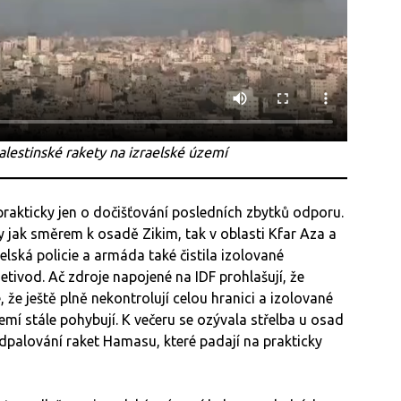
alestinské rakety na izraelské území
prakticky jen o dočišťování posledních zbytků odporu.
ty jak směrem k osadě Zikim, tak v oblasti Kfar Aza a
elská policie a armáda také čistila izolované
etivod. Ač zdroje napojené na IDF prohlašují, že
é, že ještě plně nekontrolují celou hranici a izolované
zemí stále pohybují. K večeru se ozývala střelba u osad
dpalování raket Hamasu, které padají na prakticky