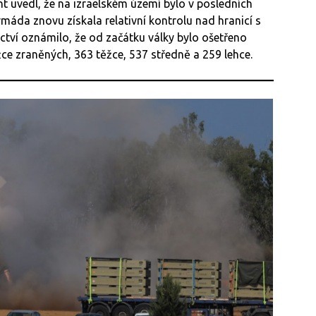
t uvedl, že na izraelském území bylo v posledních
áda znovu získala relativní kontrolu nad hranicí s
ctví oznámilo, že od začátku války bylo ošetřeno
ce zraněných, 363 těžce, 537 středně a 259 lehce.