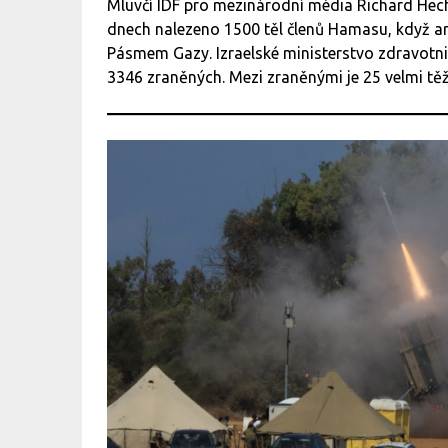
Mluvčí IDF pro mezinárodní média Richard Hech
dnech nalezeno 1500 těl členů Hamasu, když arm
Pásmem Gazy. Izraelské ministerstvo zdravotni
3346 zraněných. Mezi zraněnými je 25 velmi těž