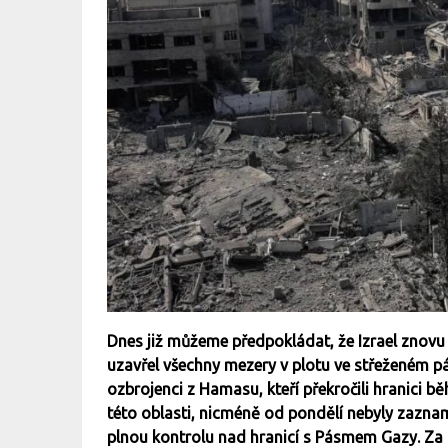
Dnes již můžeme předpokládat, že Izrael znovu 
uzavřel všechny mezery v plotu ve střeženém pá
ozbrojenci z Hamasu, kteří překročili hranici b
této oblasti, nicméně od pondělí nebyly zazna
plnou kontrolu nad hranicí s Pásmem Gazy. Za po