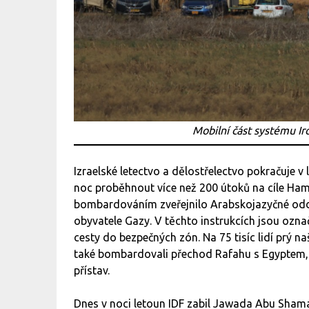
Mobilní část systému I
Izraelské letectvo a dělostřelectvo pokračuje v
noc proběhnout více než 200 útoků na cíle H
bombardováním zveřejnilo Arabskojazyčné oddě
obyvatele Gazy. V těchto instrukcích jsou označ
cesty do bezpečných zón. Na 75 tisíc lidí prý n
také bombardovali přechod Rafahu s Egyptem, 
přístav.
Dnes v noci letoun IDF zabil Jawada Abu Sham