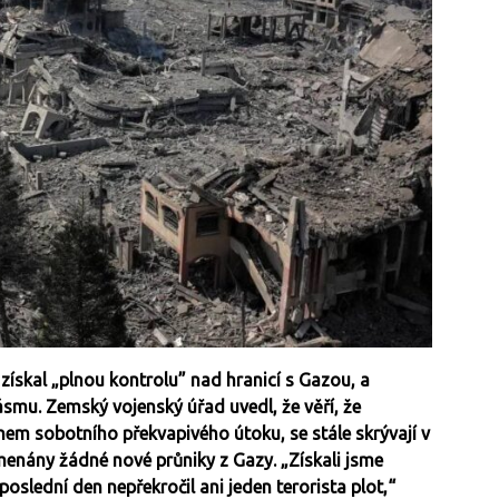
získal „plnou kontrolu” nad hranicí s Gazou, a
smu. Zemský vojenský úřad uvedl, že věří, že
ěhem sobotního překvapivého útoku, se stále skrývají v
menány žádné nové průniky z Gazy. „Získali jsme
slední den nepřekročil ani jeden terorista plot,“