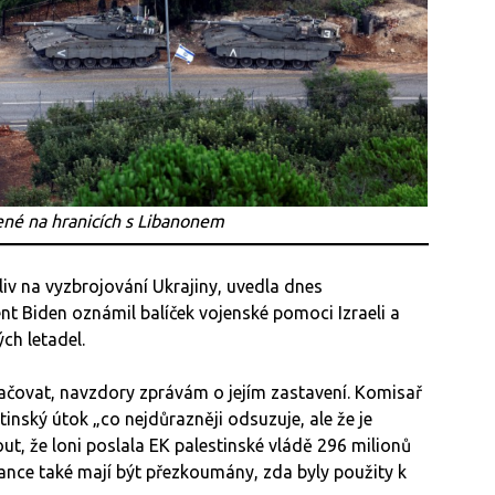
né na hranicích s Libanonem
iv na vyzbrojování Ukrajiny, uvedla dnes
t Biden oznámil balíček vojenské pomoci Izraeli a
ých letadel.
čovat, navzdory zprávám o jejím zastavení. Komisař
stinský útok „co nejdůrazněji odsuzuje, ale že je
out, že loni poslala EK palestinské vládě 296 milionů
nance také mají být přezkoumány, zda byly použity k