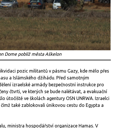
ron Dome poblíž města Aškelon
 likvidaci pozic militantů v pásmu Gazy, kde mělo přes
amasu a Islámského džihádu. Před samotným
lení izraelské armády bezpečnostní instrukce pro
eny čtvrti, ve kterých se bude nalétávat, a evakuační
ašlo útočiště ve školách agentury OSN UNRWA. Izraelci
čímž také zablokovali únikovou cestu do Egypta a
alu, ministra hospodářství organizace Hamas. V