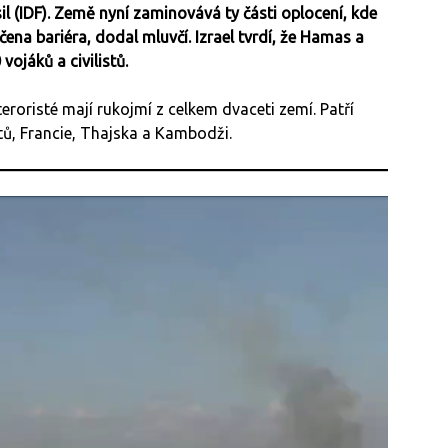
l (IDF). Země nyní zaminovává ty části oplocení, kde
na bariéra, dodal mluvčí. Izrael tvrdí, že Hamas a
 vojáků a civilistů.
eroristé mají rukojmí z celkem dvaceti zemí. Patří
tů, Francie, Thajska a Kambodži.