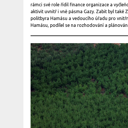
rámci své role řídil finance organizace a vyčleň
aktivit uvnitř i vně pásma Gazy. Zabit byl tak
politbyra Hamásu a vedoucího úřadu pro vnitřn
Hamásu, podílel se na rozhodování a plánování