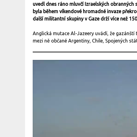
uvedl dnes ráno mluvčí Izraelských obranných si
byla během víkendové hromadné invaze překroče
další militantní skupiny v Gaze drží více než 150
Anglická mutace Al-Jazeery uvádí, že gazánští t
mezi ně občané Argentiny, Chile, Spojených stá