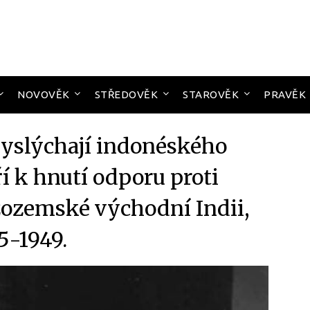
NOVOVĚK
STŘEDOVĚK
STAROVĚK
PRAVĚK
vyslýchají indonéského
ří k hnutí odporu proti
izozemské východní Indii,
5-1949.