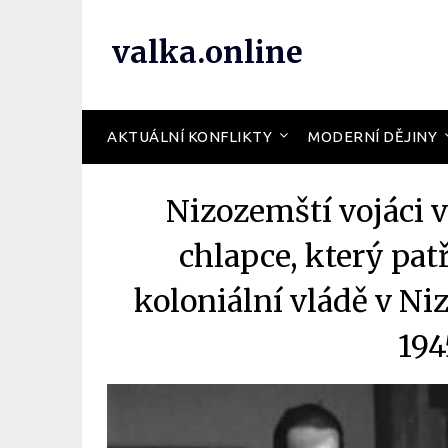
valka.online
AKTUÁLNÍ KONFLIKTY
MODERNÍ DĚJINY
Nizozemští vojáci 
chlapce, který pat
koloniální vládě v N
194