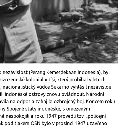
o nezávislost (Perang Kemerdekaan Indonesia), byl
zozemské koloniální říši, který probíhal v letech
 nacionalistický vůdce Sukarno vyhlásil nezávislou
ili indonéské ostrovy znovu ovládnout. Národní
vila na odpor a zahájila ozbrojený boj. Koncem roku
řeny Spojené státy indonéské, s omezeným
 nespokojili a roku 1947 provedli tzv. „policejní
šak pod tlakem OSN bylo v prosinci 1947 uzavřeno