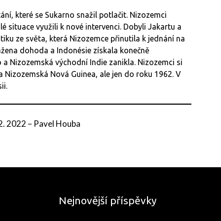
ní, které se Sukarno snažil potlačit. Nizozemci
é situace využili k nové intervenci. Dobyli Jakartu a
tiku ze světa, která Nizozemce přinutila k jednání na
ažena dohoda a Indonésie získala konečně
o a Nizozemská východní Indie zanikla. Nizozemci si
ána Nizozemská Nová Guinea, ale jen do roku 1962. V
ii.
 2. 2022
–
Pavel Houba
Nejnovější příspěvky