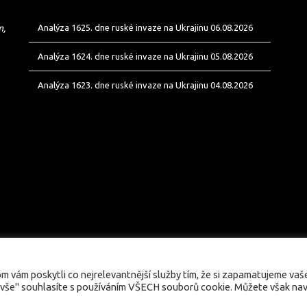
m,
Analýza 1625. dne ruské invaze na Ukrajinu 06.08.2026
Analýza 1624. dne ruské invaze na Ukrajinu 05.08.2026
Analýza 1623. dne ruské invaze na Ukrajinu 04.08.2026
vám poskytli co nejrelevantnější služby tím, že si zapamatujeme vaš
 vše" souhlasíte s používáním VŠECH souborů cookie. Můžete však nav
© valka.online | Vydavatel: Jan Tofl, Plzeň | ISSN 3029-6420