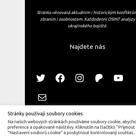
Stránka věnovaná aktuálním i historickým konfliktů
zbraním i osobnostem. Každodenní OSINT analýzy
ukrajinského bojiště.
Najdete nás
Stránky používají soubory cookies
Na našich webových stránkách používáme soubory cookie, abychom 
preference a opakované návštěvy. Kliknutím na tlačítko "Přijmout
"Nastavení souborů cookie" a poskytnout kontrolovaný souhlas..