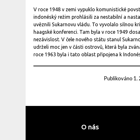
V roce 1948 v zemi vypuklo komunistické povstá
indonéský režim prohlásili za nestabilní a nastal
uvěznili Sukarnovu vládu. To vyvolalo silnou kri
haagské konferenci. Tam byla v roce 1949 dos
nezávislost. V čele nového státu stanul Sukarn
udrželi moc jen v části ostrovů, která byla zv
roce 1963 byla i tato oblast připojena k Indonés
Publikováno
1.
O nás