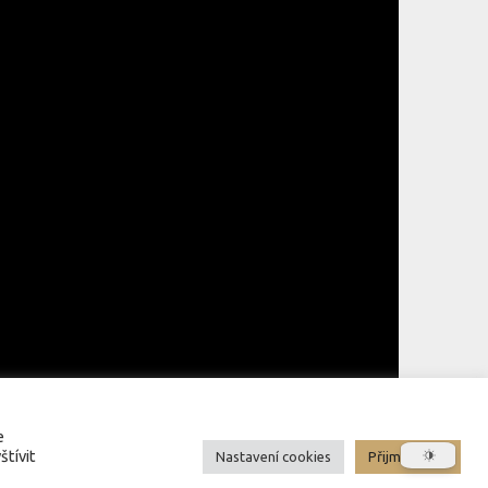
e
štívit
Nastavení cookies
Přijmout vše