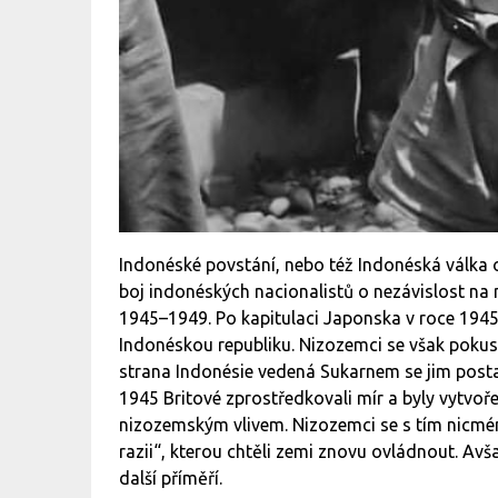
Indonéské povstání, nebo též Indonéská válka 
boj indonéských nacionalistů o nezávislost na ni
1945–1949. Po kapitulaci Japonska v roce 1945,
Indonéskou republiku. Nizozemci se však pokus
strana Indonésie vedená Sukarnem se jim posta
1945 Britové zprostředkovali mír a byly vytvo
nizozemským vlivem. Nizozemci se s tím nicméně
razii“, kterou chtěli zemi znovu ovládnout. Av
další příměří.