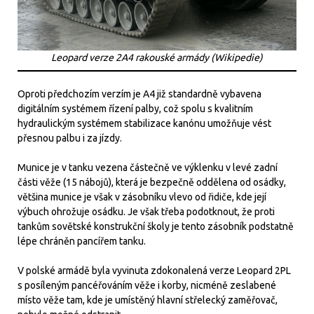
Leopard verze 2A4 rakouské armády (Wikipedie)
Oproti předchozím verzím je A4 již standardně vybavena
digitálním systémem řízení palby, což spolu s kvalitním
hydraulickým systémem stabilizace kanónu umožňuje vést
přesnou palbu i za jízdy.
Munice je v tanku vezena částečně ve výklenku v levé zadní
části věže (15 nábojů), která je bezpečně oddělena od osádky,
většina munice je však v zásobníku vlevo od řidiče, kde její
výbuch ohrožuje osádku. Je však třeba podotknout, že proti
tankům sovětské konstrukční školy je tento zásobník podstatně
lépe chráněn pancířem tanku.
V polské armádě byla vyvinuta zdokonalená verze Leopard 2PL
s posíleným pancéřováním věže i korby, nicméně zeslabené
místo věže tam, kde je umístěný hlavní střelecký zaměřovač,