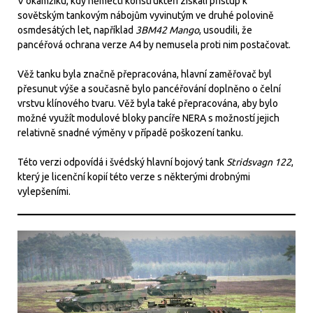
V okamžiku, kdy němečtí konstruktéři získali přístup k
sovětským tankovým nábojům vyvinutým ve druhé polovině
osmdesátých let, například
3BM42 Mango
, usoudili, že
pancéřová ochrana verze A4 by nemusela proti nim postačovat.
Věž tanku byla značně přepracována, hlavní zaměřovač byl
přesunut výše a současně bylo pancéřování doplněno o čelní
vrstvu klínového tvaru. Věž byla také přepracována, aby bylo
možné využít modulové bloky pancíře NERA s možností jejich
relativně snadné výměny v případě poškození tanku.
Této verzi odpovídá i švédský hlavní bojový tank
Stridsvagn 122
,
který je licenční kopií této verze s některými drobnými
vylepšeními.