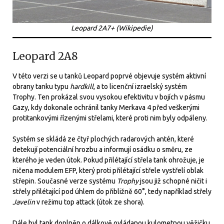
Leopard 2A7+ (Wikipedie)
Leopard 2A8
V této verzi se u tanků Leopard poprvé objevuje systém aktivní
obrany tanku typu
hardkill
, a to licenční izraelský systém
Trophy. Ten prokázal svou vysokou efektivitu v bojích v pásmu
Gazy, kdy dokonale ochránil tanky Merkava 4 před veškerými
protitankovými řízenými střelami, které proti nim byly odpáleny.
Systém se skládá ze čtyř plochých radarových antén, které
detekují potenciální hrozbu a informují osádku o směru, ze
kterého je veden útok. Pokud přilétající střela tank ohrožuje, je
ničena modulem EFP, který proti přilétající střele vystřelí oblak
střepin. Současné verze systému
Trophy
jsou již schopné ničit i
střely přilétající pod úhlem do přibližně 60°, tedy například střely
Javelin
v režimu top attack (útok ze shora).
Dále byl tank doplněn o dálkově ovládanou kulometnou věžičku