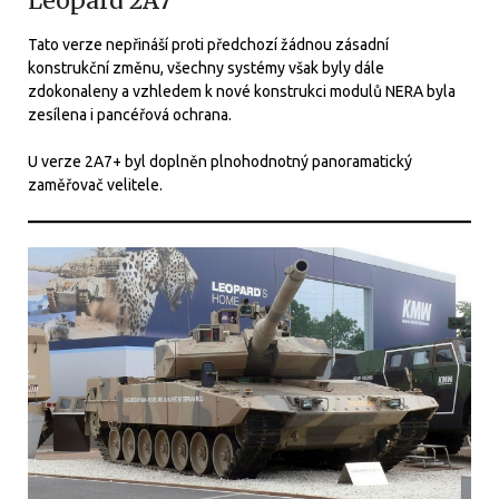
Leopard 2A7
Tato verze nepřináší proti předchozí žádnou zásadní
konstrukční změnu, všechny systémy však byly dále
zdokonaleny a vzhledem k nové konstrukci modulů NERA byla
zesílena i pancéřová ochrana.
U verze 2A7+ byl doplněn plnohodnotný panoramatický
zaměřovač velitele.