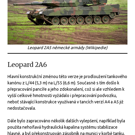
Leopard 2A5 německé armády (Wikipedie)
Leopard 2A6
Hlavní konstrukční změnou této verze je prodloužení tankového
kanónu z L/44 (5,3 m) na L/55 (6,6 m). Současně s tím došlo k
přepracování pancíře a jeho zdokonalení, což si ale vzhledem k
vyšší celkové hmotnosti vyžádalo i přepracování podvozku,
neboť stávající konstrukce využívaná v tancích verzí A4 a A5 již
nedostačovala.
Dále bylo zapracováno několik dalších vylepšení, například byla
použita nehořlavá hydraulická kapalina systému stabilizace
hlavně, a byl překonstruován zásobník na munici v korbě tanku,