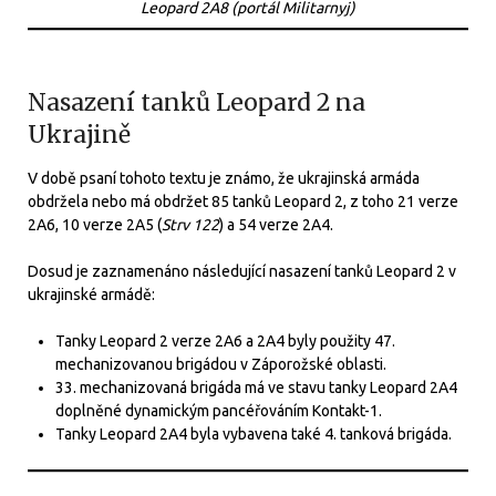
Leopard 2A8 (portál Militarnyj)
Nasazení tanků Leopard 2 na
Ukrajině
V době psaní tohoto textu je známo, že ukrajinská armáda
obdržela nebo má obdržet 85 tanků Leopard 2, z toho 21 verze
2A6, 10 verze 2A5 (
Strv 122
) a 54 verze 2A4.
Dosud je zaznamenáno následující nasazení tanků Leopard 2 v
ukrajinské armádě:
Tanky Leopard 2 verze 2A6 a 2A4 byly použity 47.
mechanizovanou brigádou v Záporožské oblasti.
33. mechanizovaná brigáda má ve stavu tanky Leopard 2A4
doplněné dynamickým pancéřováním Kontakt-1.
Tanky Leopard 2A4 byla vybavena také 4. tanková brigáda.