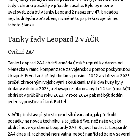
tedy ochranu posádky v případě zásahu. Bylo by možné
uvažovat, zda byly tanky Leopard 2 nasazeny 47. brigádou
nejvhodnějším způsobem, nicméně to již překračuje rámec
tohoto článku.
Tanky řady Leopard 2 v AČR
Cvičné 2A4
Tanky Leopard 2A4 obdrží armáda České republiky darem od
Německa v rámci kompenzace za vojenskou pomoc poskytnutou
Ukrajině. První tank již byl dodán v prosinci 2022 a v březnu 2023
prošel zkrácenými vojskovými zkouškami. Další dva kusy byly
dodány v dubnu 2023, a zbývající z plánovaných 14 kusů má AČR
obdržet v průběhu roku 2023. V roce 2024 pak má být dodán i
jeden vyprošťovací tank Büffel.
V AČR představují tyto stroje ideální variantu, jak přeškolit
posádky na novou techniku, a to ještě dříve, než naše vojsko
obdrží nově vyrobené Leopardy 2A8. Bojová hodnota Leopardů
2A4 dnes již rozhodně není valná, neboť například boje v severní