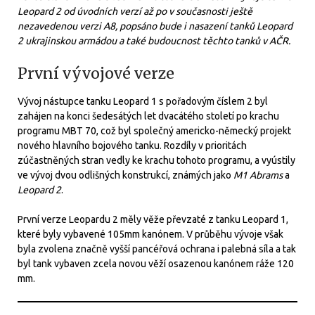
Leopard 2 od úvodních verzí až po v současnosti ještě
nezavedenou verzi A8, popsáno bude i nasazení tanků Leopard
2 ukrajinskou armádou a také budoucnost těchto tanků v AČR.
První vývojové verze
Vývoj nástupce tanku Leopard 1 s pořadovým číslem 2 byl
zahájen na konci šedesátých let dvacátého století po krachu
programu MBT 70, což byl společný americko-německý projekt
nového hlavního bojového tanku. Rozdíly v prioritách
zúčastněných stran vedly ke krachu tohoto programu, a vyústily
ve vývoj dvou odlišných konstrukcí, známých jako
M1 Abrams
a
Leopard 2
.
První verze Leopardu 2 měly věže převzaté z tanku Leopard 1,
které byly vybavené 105mm kanónem. V průběhu vývoje však
byla zvolena značně vyšší pancéřová ochrana i palebná síla a tak
byl tank vybaven zcela novou věží osazenou kanónem ráže 120
mm.