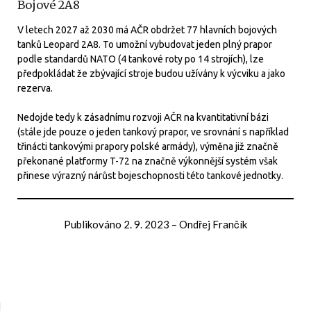
Bojové 2A8
V letech 2027 až 2030 má AČR obdržet 77 hlavních bojových
tanků Leopard 2A8. To umožní vybudovat jeden plný prapor
podle standardů NATO (4 tankové roty po 14 strojích), lze
předpokládat že zbývající stroje budou užívány k výcviku a jako
rezerva.
Nedojde tedy k zásadnímu rozvoji AČR na kvantitativní bázi
(stále jde pouze o jeden tankový prapor, ve srovnání s například
třinácti tankovými prapory polské armády), výměna již značně
překonané platformy T-72 na značně výkonnější systém však
přinese výrazný nárůst bojeschopnosti této tankové jednotky.
Publikováno
2. 9. 2023
–
Ondřej Frančík