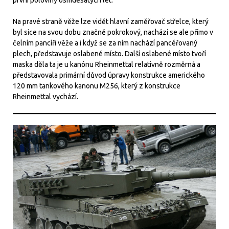
Na pravé straně věže lze vidět hlavní zaměřovač střelce, který
byl sice na svou dobu značně pokrokový, nachází se ale přímo v
čelním pancíři věže a i když se za ním nachází pancéřovaný
plech, představuje oslabené místo. Další oslabené místo tvoří
maska děla ta je u kanónu Rheinmettal relativně rozměrná a
představovala primární důvod úpravy konstrukce amerického
120 mm tankového kanonu M256, který z konstrukce
Rheinmettal vychází.