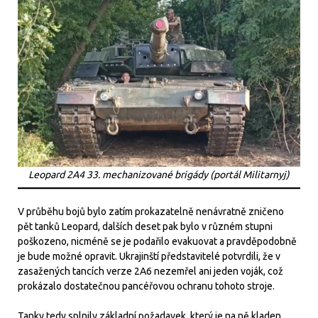
Leopard 2A4 33. mechanizované brigády (portál Militarnyj)
V průběhu bojů bylo zatím prokazatelně nenávratně zničeno
pět tanků Leopard, dalších deset pak bylo v různém stupni
poškozeno, nicméně se je podařilo evakuovat a pravděpodobně
je bude možné opravit. Ukrajinští představitelé potvrdili, že v
zasažených tancích verze 2A6 nezemřel ani jeden voják, což
prokázalo dostatečnou pancéřovou ochranu tohoto stroje.
Tanky tedy splnily základní požadavek, který je na ně kladen,