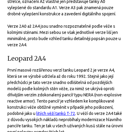
střelce, označení A2 vlastně jen představuje tanky A0
vylepšené do standardu A1. Verze A3 pak znamená pouze
drobné vylepšení konstrukce a zavedení digitálního spojení.
Verze 2A0 až 2A4 jsou snadno rozpoznatelné podle věže s
kolmými stěnami. Mezi sebou se však jednotlivé verze liší jen
minimálně, proto bude vzhled tanku detailněji popsán pouze u
verze 2A4.
Leopard 2A4
První masově rozšířenou verzí tanku Leopard 2 je verze A4,
která se ve výrobě udržela až do roku 1992. Stejně jako její
předchůdci je tato verze snadno odlišitelná od pozdějších
modelů podle kolmých stěn věže, za nimiž se ukrývá oproti
dřívějším verzím zdokonalený pancíř typu NERA (non-explosive
reactive armor). Tento pancíř je vzhledem ke komplikované
konstrukci věže obtížné vyměnit v případě jeho poškození,
podobně jako u
litých věží tanků T-72
. U věží do verze 2A4 také
z důvodu vysokých nákladů neprobíhaly modernizace hlavního
pancíře tanku. Ten je tak u všech užívaných kusů stále na úrovni
první poloviny osmdesátých let.