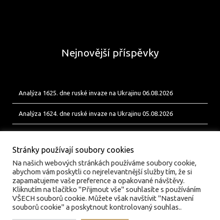
Nejnovější příspěvky
Analýza 1625. dne ruské invaze na Ukrajinu 06.08.2026
Analýza 1624. dne ruské invaze na Ukrajinu 05.08.2026
Analýza 1623. dne ruské invaze na Ukrajinu 04.08.2026
Stránky používají soubory cookies
Na našich webových stránkách používáme soubory cookie,
abychom vám poskytli co nejrelevantnější služby tím, že si
zapamatujeme vaše preference a opakované návštěvy.
Kliknutím na tlačítko "Přijmout vše" souhlasíte s používáním
VŠECH souborů cookie. Můžete však navštívit "Nastavení
souborů cookie" a poskytnout kontrolovaný souhlas..