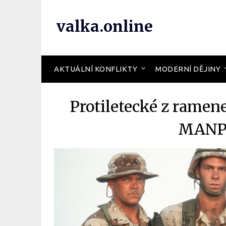
valka.online
AKTUÁLNÍ KONFLIKTY
MODERNÍ DĚJINY
Protiletecké z ramen
MANPA