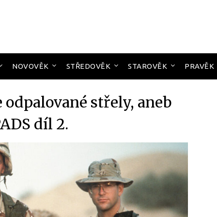
NOVOVĚK
STŘEDOVĚK
STAROVĚK
PRAVĚK
e odpalované střely, aneb
DS díl 2.