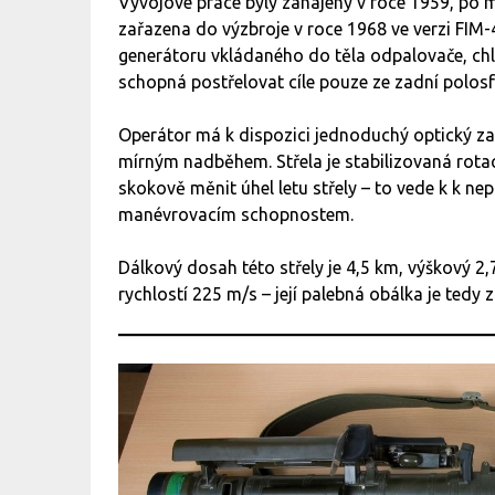
Vývojové práce byly zahájeny v roce 1959, po
zařazena do výzbroje v roce 1968 ve verzi FIM-
generátoru vkládaného do těla odpalovače, chlad
schopná postřelovat cíle pouze ze zadní polosf
Operátor má k dispozici jednoduchý optický za
mírným nadběhem. Střela je stabilizovaná rotac
skokově měnit úhel letu střely – to vede k k nep
manévrovacím schopnostem.
Dálkový dosah této střely je 4,5 km, výškový 2,
rychlostí 225 m/s – její palebná obálka je tedy