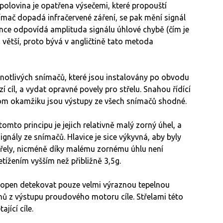
polovina je opatřena výsečemi, které propouští
nímač dopadá infračervené záření, se pak mění signál
ence odpovídá amplituda signálu úhlové chybě (čím je
a větší, proto bývá v angličtině tato metoda
dnotlivých snímačů, které jsou instalovány po obvodu
í cíl, a vydat opravné povely pro střelu. Snahou řídící
 v tom okamžiku jsou výstupy ze všech snímačů shodné.
mto principu je jejich relativně malý zorný úhel, a
ignály ze snímačů. Hlavice je sice výkyvná, aby byly
střely, nicméně díky malému zornému úhlu není
tížením vyšším než přibližně 3,5g.
hopen detekovat pouze velmi výraznou tepelnou
nů z výstupu proudového motoru cíle. Střelami této
jící cíle.