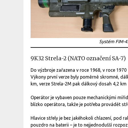
Systém FIM-4
9K32 Strela-2 (NATO označení SA-7)
Do výzbroje zařazena v roce 1968, v roce 1970
Výkony první verze byly poměrně skromné, dál
km, verze Strela-2M pak dálkový dosah 4,2 km 
Operátor je vybaven pouze mechanickými mířidl
blízko operátora, takže je potřeba provádět stř
Hlavice střely je bez jakéhokoli chlazení, pod ra
pouzdro na baterii – je to nejjednodušší rozpoz