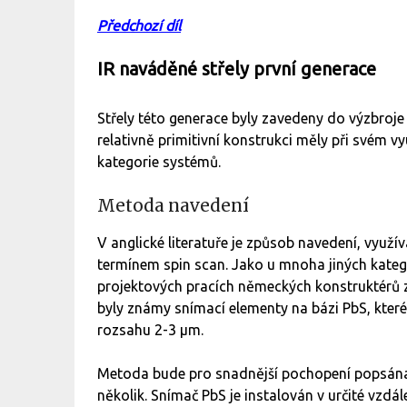
Předchozí díl
IR naváděné střely první generace
Střely této generace byly zavedeny do výzbroje 
relativně primitivní konstrukci měly při svém v
kategorie systémů.
Metoda navedení
V anglické literatuře je způsob navedení, využí
termínem spin scan. Jako u mnoha jiných katego
projektových pracích německých konstruktérů z
byly známy snímací elementy na bázi PbS, kter
rozsahu 2-3 μm.
Metoda bude pro snadnější pochopení popsána p
několik. Snímač PbS je instalován v určité vzdál