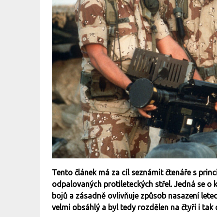
Tento článek má za cíl seznámit čtenáře s prin
odpalovaných protileteckých střel. Jedná se o k
bojů a zásadně ovlivňuje způsob nasazení letec
velmi obsáhlý a byl tedy rozdělen na čtyři i tak d