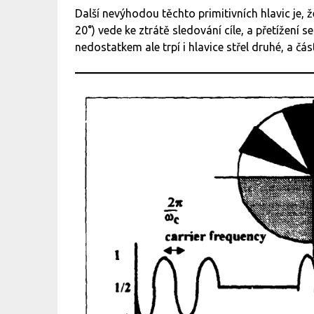
Další nevýhodou těchto primitivních hlavic je, ž
20°) vede ke ztrátě sledování cíle, a přetížení
nedostatkem ale trpí i hlavice střel druhé, a čás