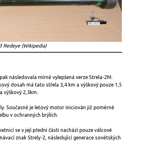
3 Redeye (Wikipedia)
 pak následovala mírně vylepšená verze Strela-2M.
kový dosah má tato střela 3,4 km a výškový pouze 1,5
a výškový 2,3km.
y. Současně je letový motor iniciován již poměrně
elbu v ochranných brýlích.
ketnicí se v její přední části nachází pouze válcové
návací znak Strely-2, následující generace sovětských