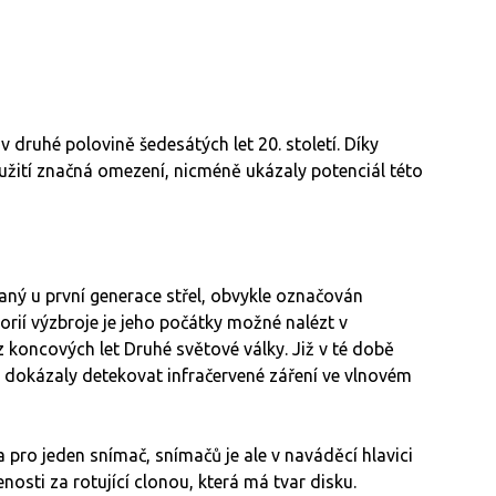
v druhé polovině šedesátých let 20. století. Díky
yužití značná omezení, nicméně ukázaly potenciál této
vaný u první generace střel, obvykle označován
rií výzbroje je jeho počátky možné nalézt v
 koncových let Druhé světové války. Již v té době
é dokázaly detekovat infračervené záření ve vlnovém
ro jeden snímač, snímačů je ale v naváděcí hlavici
enosti za rotující clonou, která má tvar disku.