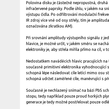
Polovina disku je částečně nepropustná, druhá 
infračervené paprsky. Podle úhlu, v jakém na s
výstupu čidla. Po odfiltrování modulační frekv
IR zdroj více vně od osy střely, tím je amplitud
označována zkratkou AM).
Při srovnání amplitudy výstupního signálu z je
hlavice, je možné určit, v jakém směru se nacház
elektroniky je, aby střela mířila přímo na cíl,
Nedostatkem naváděcích hlavic pracujících na to
současně primitivní elektronika vyhodnocující s
schopná lépe následovat cíle letící mimo osu 
schopná udržet zaměřené cíle, manévrující s pře
Současně je nechlazený snímač na bázi PbS sc
stopu, tedy například pouze proud horkých ply
generace je tedy možné postřelovat pouze odléta