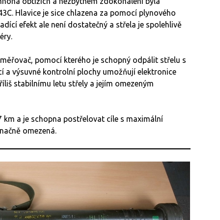
 mnoha obtížích a nezbytném zdokonalení byla
43C. Hlavice je sice chlazena za pomocí plynového
ící efekt ale není dostatečný a střela je spolehlivě
éry.
měřovač, pomocí kterého je schopný odpálit střelu s
í a výsuvné kontrolní plochy umožňují elektronice
říliš stabilnímu letu střely a jejím omezeným
7 km a je schopna postřelovat cíle s maximální
 značně omezená.