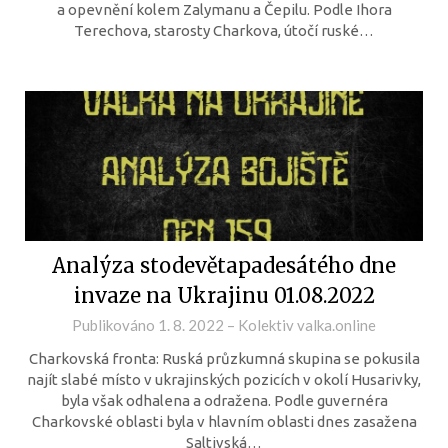
a opevnění kolem Zalymanu a Čepilu. Podle Ihora
Terechova, starosty Charkova, útočí ruské…
Analýza stodevětapadesátého dne
invaze na Ukrajinu 01.08.2022
Publikováno
1. 8. 2022
–
Kolektiv valka.online
Charkovská fronta: Ruská průzkumná skupina se pokusila
najít slabé místo v ukrajinských pozicích v okolí Husarivky,
byla však odhalena a odražena. Podle guvernéra
Charkovské oblasti byla v hlavním oblasti dnes zasažena
Saltivská…