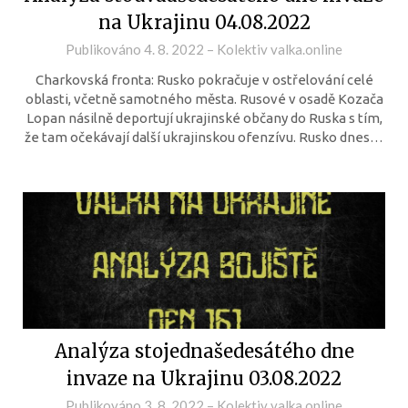
na Ukrajinu 04.08.2022
Publikováno
4. 8. 2022
–
Kolektiv valka.online
Charkovská fronta: Rusko pokračuje v ostřelování celé
oblasti, včetně samotného města. Rusové v osadě Kozača
Lopan násilně deportují ukrajinské občany do Ruska s tím,
že tam očekávají další ukrajinskou ofenzívu. Rusko dnes…
Analýza stojednašedesátého dne
invaze na Ukrajinu 03.08.2022
Publikováno
3. 8. 2022
–
Kolektiv valka.online