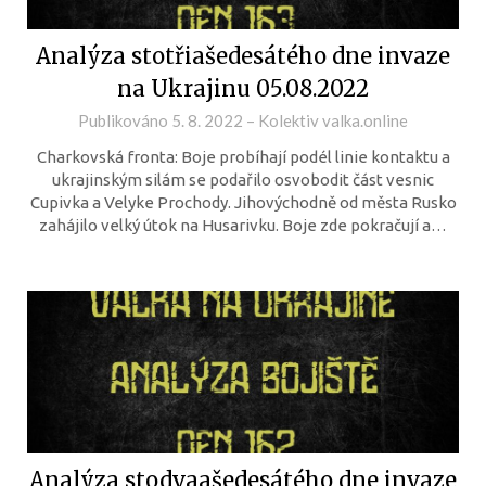
Analýza stotřiašedesátého dne invaze
na Ukrajinu 05.08.2022
Publikováno
5. 8. 2022
–
Kolektiv valka.online
Charkovská fronta: Boje probíhají podél linie kontaktu a
ukrajinským silám se podařilo osvobodit část vesnic
Cupivka a Velyke Prochody. Jihovýchodně od města Rusko
zahájilo velký útok na Husarivku. Boje zde pokračují a…
Analýza stodvaašedesátého dne invaze