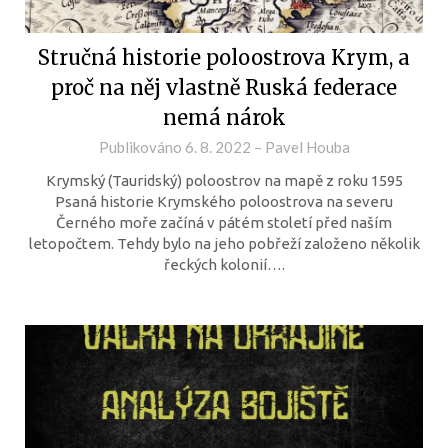
Stručná historie poloostrova Krym, a
proč na něj vlastně Ruská federace
nemá nárok
Publikováno
6. 8. 2022
–
Pavel Houba
Krymský (Tauridský) poloostrov na mapě z roku 1595
Psaná historie Krymského poloostrova na severu
Černého moře začíná v pátém století před naším
letopočtem. Tehdy bylo na jeho pobřeží založeno několik
řeckých kolonií….