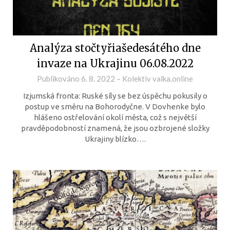
Analýza stočtyřiašedesátého dne
invaze na Ukrajinu 06.08.2022
Publikováno
6. 8. 2022
–
Kolektiv valka.online
Izjumská fronta: Ruské síly se bez úspěchu pokusily o
postup ve směru na Bohorodyčne. V Dovhenke bylo
hlášeno ostřelování okolí města, což s největší
pravděpodobností znamená, že jsou ozbrojené složky
Ukrajiny blízko….