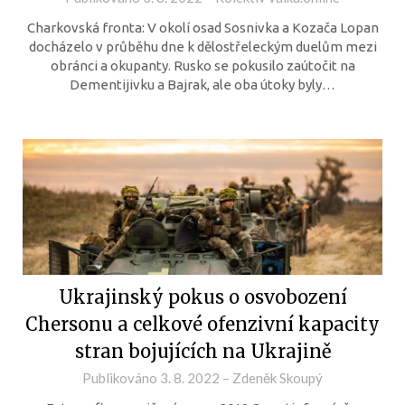
Charkovská fronta: V okolí osad Sosnivka a Kozača Lopan
docházelo v průběhu dne k dělostřeleckým duelům mezi
obránci a okupanty. Rusko se pokusilo zaútočit na
Dementijivku a Bajrak, ale oba útoky byly…
Ukrajinský pokus o osvobození
Chersonu a celkové ofenzivní kapacity
stran bojujících na Ukrajině
Publikováno
3. 8. 2022
–
Zdeněk Skoupý