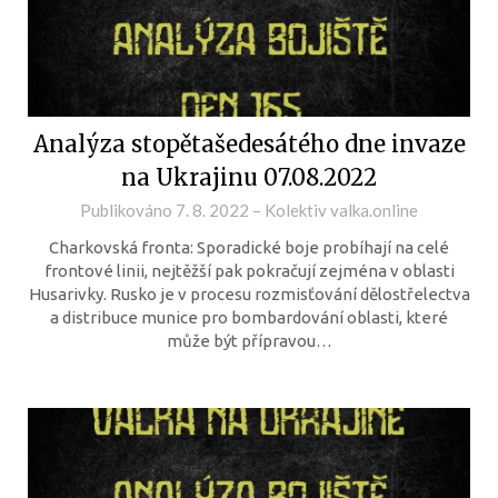
Analýza stopětašedesátého dne invaze
na Ukrajinu 07.08.2022
Publikováno
7. 8. 2022
–
Kolektiv valka.online
Charkovská fronta: Sporadické boje probíhají na celé
frontové linii, nejtěžší pak pokračují zejména v oblasti
Husarivky. Rusko je v procesu rozmisťování dělostřelectva
a distribuce munice pro bombardování oblasti, které
může být přípravou…