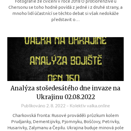
Fotografie ze cvičení v roce 2018 O protiofenzívě u
Chersonu se toho hodně povídá z jedné i z druhé strany, a
mnoho lidí účastnící se těchto debat si však nedokáže
představit o…
Analýza stošedesátého dne invaze na
Ukrajinu 02.08.2022
Publikováno
2. 8. 2022
–
Kolektiv valka.online
Charkovská fronta: Rusové prováděli průzkum kolem
Prudjanky, Dementijivky, Pjomnyku, Boščovy, Petrivky,
Husarivky, Zalymanu a Čepilu. Ukrajina buduje minová pole