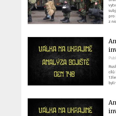
vytv
subj
pro 
z n
An
in
Pub
Rusk
cílů
13le
byli
An
in