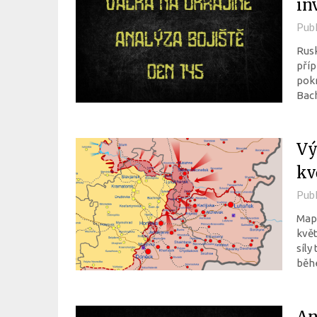
in
Pub
Rusk
příp
pokr
Bach
Vý
kv
Pub
Mapa
kvě
síly
běh