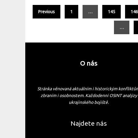
Previous
1
…
145
14
…
O nás
Stránka věnovaná aktuálním i historickým konfliktů
zbraním i osobnostem. Každodenní OSINT analýzy
ukrajinského bojiště.
Najdete nás