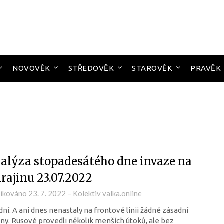
NOVOVĚK
STŘEDOVĚK
STAROVĚK
PRAVĚK
alýza stopadesátého dne invaze na
rajinu 23.07.2022
likováno
23. 7. 2022
–
Kolektiv valka.online
dní. A ani dnes nenastaly na frontové linii žádné zásadní
y. Rusové provedli několik menších útoků, ale bez