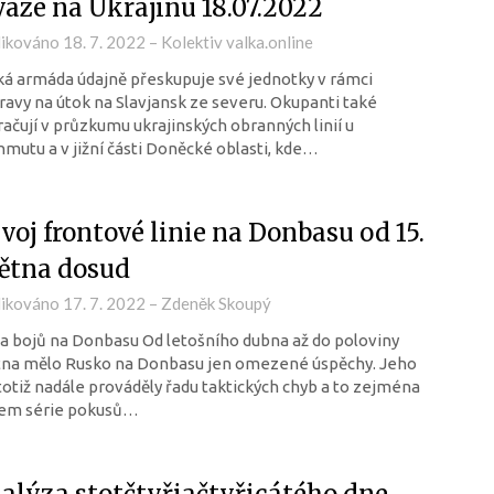
vaze na Ukrajinu 18.07.2022
likováno
18. 7. 2022
–
Kolektiv valka.online
á armáda údajně přeskupuje své jednotky v rámci
ravy na útok na Slavjansk ze severu. Okupanti také
ačují v průzkumu ukrajinských obranných linií u
mutu a v jižní části Doněcké oblasti, kde…
voj frontové linie na Donbasu od 15.
ětna dosud
likováno
17. 7. 2022
–
Zdeněk Skoupý
 bojů na Donbasu Od letošního dubna až do poloviny
tna mělo Rusko na Donbasu jen omezené úspěchy. Jeho
 totiž nadále prováděly řadu taktických chyb a to zejména
em série pokusů…