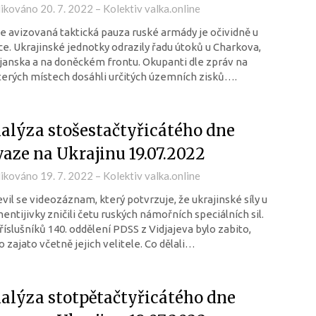
likováno
20. 7. 2022
–
Kolektiv valka.online
e avizovaná taktická pauza ruské armády je očividně u
e. Ukrajinské jednotky odrazily řadu útoků u Charkova,
janska a na doněckém frontu. Okupanti dle zpráv na
erých místech dosáhli určitých územních zisků….
alýza stošestačtyřicátého dne
vaze na Ukrajinu 19.07.2022
likováno
19. 7. 2022
–
Kolektiv valka.online
vil se videozáznam, který potvrzuje, že ukrajinské síly u
ntijivky zničili četu ruských námořních speciálních sil.
říslušníků 140. oddělení PDSS z Vidjajeva bylo zabito,
 zajato včetně jejich velitele. Co dělali…
alýza stotpětačtyřicátého dne