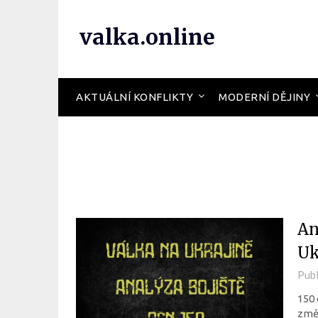
valka.online
AKTUÁLNÍ KONFLIKTY
MODERNÍ DĚJINY
An
Uk
Pub
150 
změn