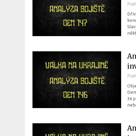
Pub
Dřív
konc
Slav
někt
An
in
Pub
Obje
Deme
36 p
nebo
An