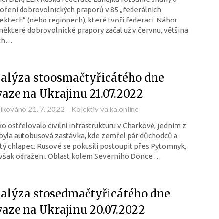
oření dobrovolnických praporů v 85 „federálních
ektech“ (nebo regionech), které tvoří federaci. Nábor
některé dobrovolnické prapory začal už v červnu, většina
ich…
alýza stoosmačtyřicátého dne
vaze na Ukrajinu 21.07.2022
likováno
21. 7. 2022
–
Kolektiv valka.online
o ostřelovalo civilní infrastrukturu v Charkově, jedním z
 byla autobusová zastávka, kde zemřel pár důchodců a
tý chlapec. Rusové se pokusili postoupit přes Pytomnyk,
 však odraženi. Oblast kolem Severního Donce:…
alýza stosedmačtyřicátého dne
vaze na Ukrajinu 20.07.2022