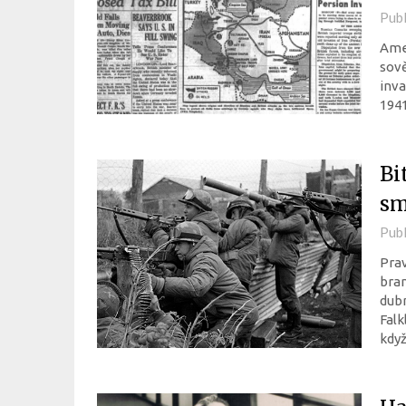
Pub
Amer
sově
inva
1941
Bi
sm
Pub
Pra
bran
dubn
Falk
když