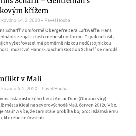
nns Scharff – Gentleman s
kovým křížem
likováno
14. 2. 2020
–
Pavel Houba
s Scharff v uniformě Obergefreitera Luftwaffe. Hans
jednání se zajatci často nenosil uniformu. Ti pak netušili,
ejich vyšetřovatel má poměrně nízkou nedůstojnickou
ost ‚mužstva‘ Hanns-Joachim Gottlob Scharff se narodil
nflikt v Mali
likováno
6. 2. 2020
–
Pavel Houba
vníci islamistického hnutí Ansar Dine (Obránci víry)
íž města Kidal na severovýchodě Mali, červen 2012u Víte,
je Mali? A víte, že tam stále probíhá boj proti Islámskému
u, kterého se účastní i…