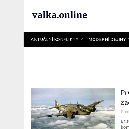
valka.online
AKTUÁLNÍ KONFLIKTY
MODERNÍ DĚJINY
Pr
za
Pub
Bris
bomb