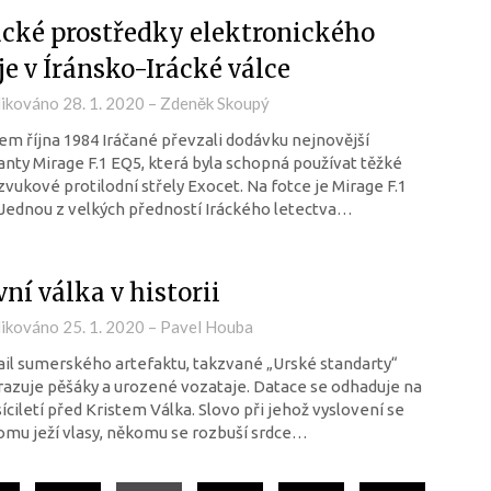
ácké prostředky elektronického
je v Íránsko-Irácké válce
likováno
28. 1. 2020
–
Zdeněk Skoupý
m října 1984 Iráčané převzali dodávku nejnovější
anty Mirage F.1 EQ5, která byla schopná používat těžké
vukové protilodní střely Exocet. Na fotce je Mirage F.1
Jednou z velkých předností Iráckého letectva…
vní válka v historii
likováno
25. 1. 2020
–
Pavel Houba
il sumerského artefaktu, takzvané „Urské standarty“
azuje pěšáky a urozené vozataje. Datace se odhaduje na
isíciletí před Kristem Válka. Slovo při jehož vyslovení se
mu ježí vlasy, někomu se rozbuší srdce…