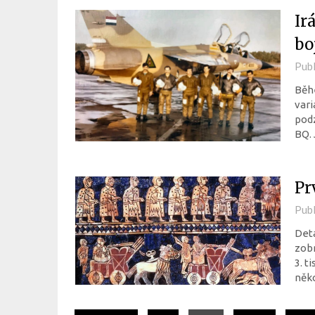
Ir
bo
Pub
Běhe
vari
podz
BQ. 
Pr
Pub
Deta
zobr
3. t
něko