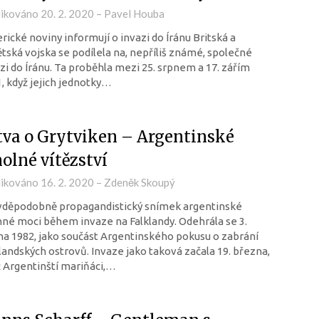
likováno
20. 2. 2020
–
Pavel Houba
ické noviny informují o invazi do Íránu Britská a
tská vojska se podílela na, nepříliš známé, společné
zi do Íránu. Ta proběhla mezi 25. srpnem a 17. zářím
, když jejich jednotky…
tva o Grytviken – Argentinské
olné vítězství
likováno
16. 2. 2020
–
Zdeněk Skoupý
vděpodobně propagandistický snímek argentinské
né moci během invaze na Falklandy. Odehrála se 3.
a 1982, jako součást Argentinského pokusu o zabrání
landských ostrovů. Invaze jako taková začala 19. března,
 Argentinští mariňáci,…