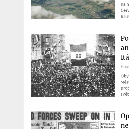
na n
Červ
Bris
Po
an
It
Pub
Obyv
Měst
prot
svět
Op
ne