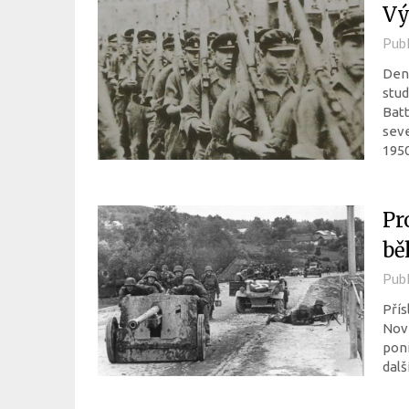
Vý
Pub
Den 
stud
Batt
seve
195
Pr
bě
Pub
Přís
Nové
poni
dalš