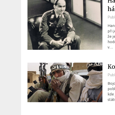
Ha
há
Pub
Hann
při 
že j
hodn
v…
Ko
Pub
Bojo
pobl
kde 
stát