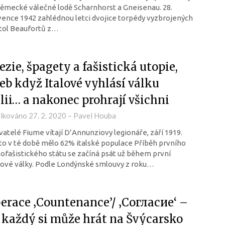
ěmecké válečné lodě Scharnhorst a Gneisenau. 28.
ence 1942 zahlédnou letci dvojice torpédy vyzbrojených
tol Beaufortů z…
ezie, špagety a fašistická utopie,
eb když Italové vyhlásí válku
álii… a nakonec prohrají všichni
likováno
27. 2. 2020
–
Pavel Houba
atelé Fiume vítají D’Annunziovy legionáře, září 1919.
o v té době mělo 62% italské populace Příběh prvního
ofašistického státu se začíná psát už během první
ové války. Podle Londýnské smlouvy z roku…
erace ‚Countenance’/ ‚Согласие‘ –
 každý si může hrát na Švýcarsko