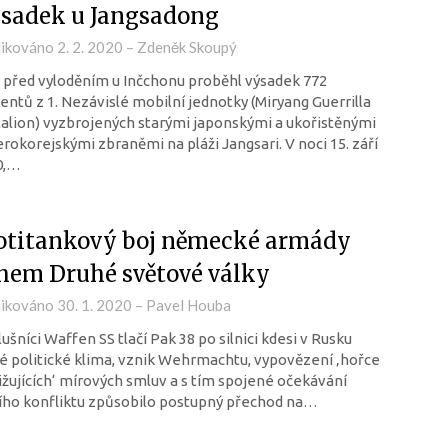
sadek u Jangsadong
likováno
2. 2. 2020
–
Zdeněk Skoupý
před vyloděním u Inčchonu proběhl výsadek 772
entů z 1. Nezávislé mobilní jednotky (Miryang Guerrilla
alion) vyzbrojených starými japonskými a ukořistěnými
rokorejskými zbraněmi na pláži Jangsari. V noci 15. září
0,…
otitankový boj německé armády
hem Druhé světové války
likováno
30. 1. 2020
–
Pavel Houba
lušníci Waffen SS tlačí Pak 38 po silnici kdesi v Rusku
 politické klima, vznik Wehrmachtu, vypovězení ‚hořce
žujících‘ mírových smluv a s tím spojené očekávání
ího konfliktu způsobilo postupný přechod na…