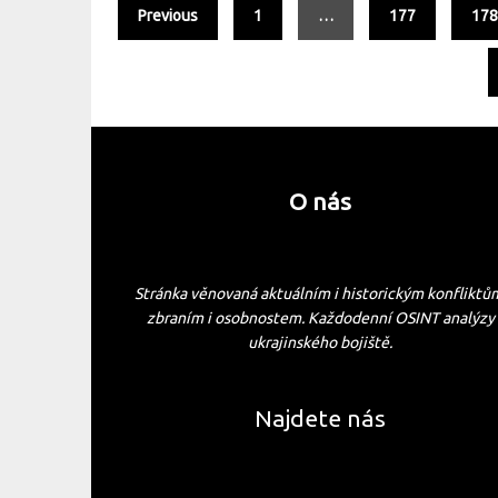
Previous
1
…
177
17
O nás
Stránka věnovaná aktuálním i historickým konfliktů
zbraním i osobnostem. Každodenní OSINT analýzy
ukrajinského bojiště.
Najdete nás