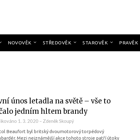
NOVOVĚK
STŘEDOVĚK
STAROVĚK
PRAVĚK
vní únos letadla na světě – vše to
čalo jedním hltem brandy
likováno
1. 3. 2020
–
Zdeněk Skoupý
tol Beaufort byl britský dvoumotorový torpédový
ardér. Mezi nejznámější akce tohoto stroje patří útoky