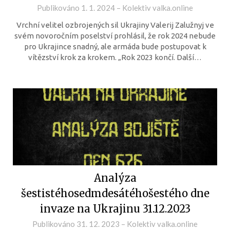
Publikováno
1. 1. 2024
–
Kolektiv valka.online
Vrchní velitel ozbrojených sil Ukrajiny Valerij Zalužnyj ve
svém novoročním poselství prohlásil, že rok 2024 nebude
pro Ukrajince snadný, ale armáda bude postupovat k
vítězství krok za krokem. „Rok 2023 končí. Další…
Analýza
šestistéhosedmdesátéhošestého dne
invaze na Ukrajinu 31.12.2023
Publikováno
31. 12. 2023
–
Kolektiv valka.online