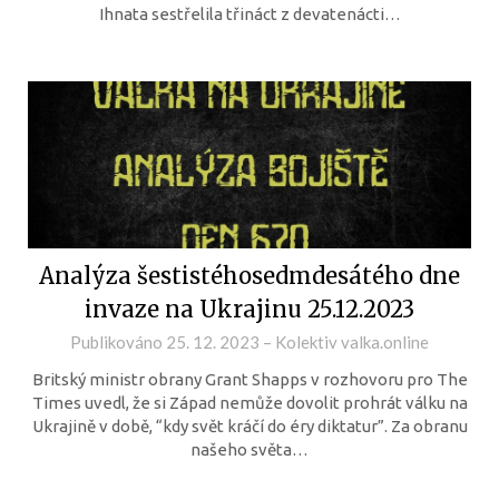
Ihnata sestřelila třináct z devatenácti…
Analýza šestistéhosedmdesátého dne
invaze na Ukrajinu 25.12.2023
Publikováno
25. 12. 2023
–
Kolektiv valka.online
Britský ministr obrany Grant Shapps v rozhovoru pro The
Times uvedl, že si Západ nemůže dovolit prohrát válku na
Ukrajině v době, “kdy svět kráčí do éry diktatur”. Za obranu
našeho světa…