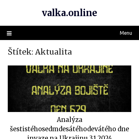
valka.online
Menu
Štítek:
Aktualita
Analýza
šestistéhosedmdesátéhodevátého dne
invaze na Ukrajinu 3.1.2024