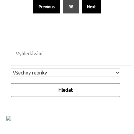
Previous
98
Next