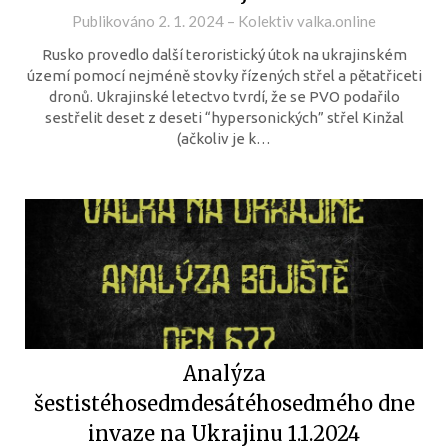
Publikováno
2. 1. 2024
–
Kolektiv valka.online
Rusko provedlo další teroristický útok na ukrajinském
území pomocí nejméně stovky řízených střel a pětatřiceti
dronů. Ukrajinské letectvo tvrdí, že se PVO podařilo
sestřelit deset z deseti “hypersonických” střel Kinžal
(ačkoliv je k…
Analýza
šestistéhosedmdesátéhosedmého dne
invaze na Ukrajinu 1.1.2024