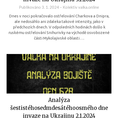
Publikováno
3. 1. 2024
–
Kolektiv valka.online
Dnes v noci pokračovalo ostřelování Charkova a Dnipra,
ale nedosáhlo ani zdaleka takové intenzity, jako v
předchozích dnech. V odpoledních hodinách došlo k
ruskému ostřelování Snihurivky na východě osvobozené
části Mykolajivské oblasti….
Analýza
šestistéhosedmdesátéhoosmého dne
invaze na Ukrajinu 2.1.2024