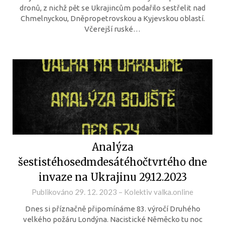
dronů, z nichž pět se Ukrajincům podařilo sestřelit nad
Chmelnyckou, Dněpropetrovskou a Kyjevskou oblastí.
Včerejší ruské…
Analýza
šestistéhosedmdesátéhočtvrtého dne
invaze na Ukrajinu 29.12.2023
Publikováno
29. 12. 2023
–
Kolektiv valka.online
Dnes si příznačně připomínáme 83. výročí Druhého
velkého požáru Londýna. Nacistické Něměcko tu noc