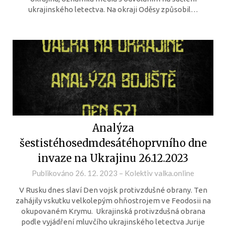
ukrajinského letectva. Na okraji Oděsy způsobil…
Analýza
šestistéhosedmdesátéhoprvního dne
invaze na Ukrajinu 26.12.2023
Publikováno
26. 12. 2023
–
Kolektiv valka.online
V Rusku dnes slaví Den vojsk protivzdušné obrany. Ten
zahájily vskutku velkolepým ohňostrojem ve Feodosii na
okupovaném Krymu. Ukrajinská protivzdušná obrana
podle vyjádření mluvčího ukrajinského letectva Jurije