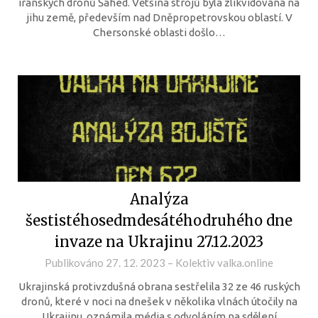
íránských dronů Šahed. Většina strojů byla zlikvidována na
jihu země, především nad Dněpropetrovskou oblastí. V
Chersonské oblasti došlo…
Analýza
šestistéhosedmdesátéhodruhého dne
invaze na Ukrajinu 27.12.2023
Publikováno
27. 12. 2023
–
Kolektiv valka.online
Ukrajinská protivzdušná obrana sestřelila 32 ze 46 ruských
dronů, které v noci na dnešek v několika vlnách útočily na
Ukrajinu, oznámila média s odvoláním na sdělení