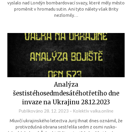
vyslalo nad Londýn bombardovací svazy, které měly město
proměnit v hromadu sutin. Ani tyto nálety však Brity
nezlomily…
Analýza
šestistéhosedmdesátéhotřetího dne
invaze na Ukrajinu 28.12.2023
Publikováno
28. 12. 2023
–
Kolektiv valka.online
Mluvčí ukrajinského letectva Jurij Ihnat dnes oznámil, že
protivzdušná obrana sestřelila sedm z osmi rusko-