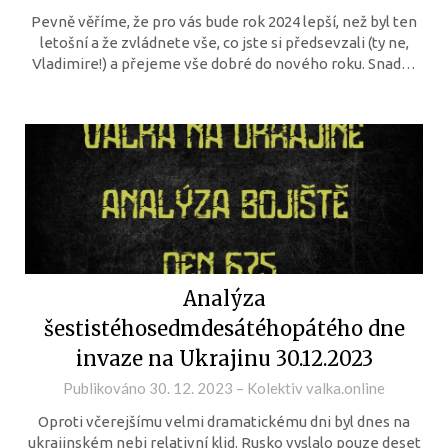
Pevně věříme, že pro vás bude rok 2024 lepší, než byl ten
letošní a že zvládnete vše, co jste si předsevzali (ty ne,
Vladimire!) a přejeme vše dobré do nového roku. Snad…
Analýza
šestistéhosedmdesátéhopátého dne
invaze na Ukrajinu 30.12.2023
Publikováno
30. 12. 2023
–
Kolektiv valka.online
Oproti včerejšímu velmi dramatickému dni byl dnes na
ukrajinském nebi relativní klid. Rusko vyslalo pouze deset