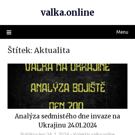
valka.online
Menu
Štítek:
Aktualita
Analýza sedmistého dne invaze na
Ukrajinu 24.01.2024
Publikováno
24. 1. 2024
–
Kolektiv valka.online