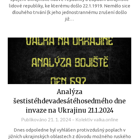
lidové republiky, ke kterému došlo 22.1.1919. Nemělo sice
dlouhého trvání (k jeho jednostrannému zrušení došlo
již…
Analýza
šestistéhdevadesátéhosedmého dne
invaze na Ukrajinu 21.1.2024
Publikováno
21. 1. 2024
–
Kolektiv valka.online
Dnes odpoledne byl vyhlášen protivzdušný poplach v
jižních ukrajinských oblastech z důvodu možného ruského