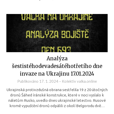
Analýza
šestistéhodevadesátéhotřetího dne
invaze na Ukrajinu 17.01.2024
Publikováno
17. 1. 2024
–
Kolektiv valka.online
Ukrajinská protivzdušná obrana sestřelila 19 z 20 útočných
dronů Šáhed íránské konstrukce, které v noci vyslalo k
náletům Rusko, uvedlo dnes ukrajinské letectvo. Rusové
kromě vypuštění dronů odpálili z okolí Belgorodu dvě…