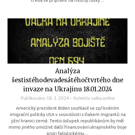
třeba se připravit na možný ruský…
Analýza
šestistéhodevadesátéhočtvrtého dne
invaze na Ukrajinu 18.01.2024
Publikováno
18. 1. 2024
–
Kolektiv valka.online
Americký prezident Biden souhlasil se zpřísněním
imigrační politiky USA v souvislosti s tlakem migrantů na
jižní hranici země. Tento ústupek republikánům by měl
mimo jiného umožnit další financování ukrajinského boje
proti fašistickému…