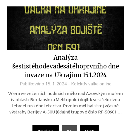
Analýza
šestistéhodevadesátéhoprvního dne
invaze na Ukrajinu 15.1.2024
Publikováno
15. 1. 2024
–
Kolektiv valka.online
Včera ve večerních hodinách mělo nad Azovským mořem
(v oblasti Berďansku a Melitopolu) dojít k sestřelu dvou
letadel ruského letectva. Prvním měl být stroj včasné
výstrahy Berijev A-50U (údajně trupové číslo RF-50601,…