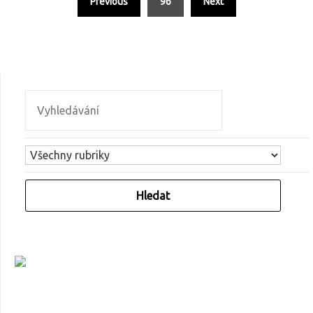
Previous
96
Next