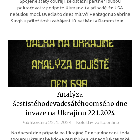
Spojené státy doufají, že ostatní partneři budou
pokračovat v podpoře Ukrajiny, i v případě, že USA
nebudou moci. Uvedla to dnes mluvčí Pentagonu Sabrina
Singh u příležitosti zahájení 18. setkání v Rammstein….
Analýza
šestistéhodevadesátéhoomsého dne
invaze na Ukrajinu 22.1.2024
Publikováno
22. 1. 2024
–
Kolektiv valka.online
Na dnešní den připadá na Ukrajině Den sjednocení, tedy
spojení Ukrajinské lidové republiky a Západní ukrajinské