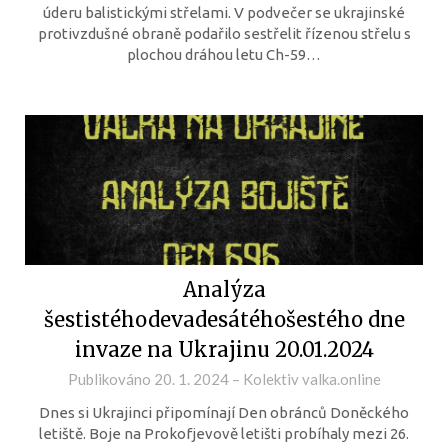
úderu balistickými střelami. V podvečer se ukrajinské
protivzdušné obraně podařilo sestřelit řízenou střelu s
plochou dráhou letu Ch-59…
Analýza
šestistéhodevadesátéhošestého dne
invaze na Ukrajinu 20.01.2024
Publikováno
20. 1. 2024
–
Kolektiv valka.online
Dnes si Ukrajinci připomínají Den obránců Doněckého
letiště. Boje na Prokofjevově letišti probíhaly mezi 26.