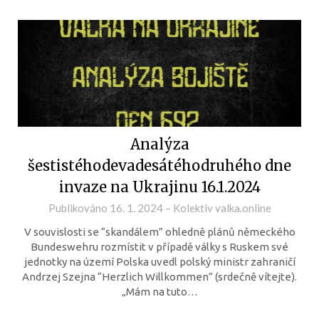
Analýza
šestistéhodevadesátéhodruhého dne
invaze na Ukrajinu 16.1.2024
Publikováno
16. 1. 2024
–
Kolektiv valka.online
V souvislosti se “skandálem” ohledně plánů německého
Bundeswehru rozmístit v případě války s Ruskem své
jednotky na území Polska uvedl polský ministr zahraničí
Andrzej Szejna “Herzlich Willkommen” (srdečně vítejte).
„Mám na tuto…