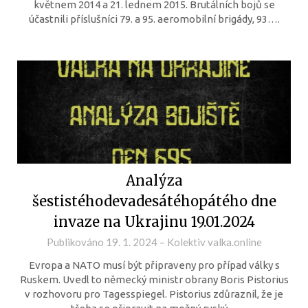
květnem 2014 a 21. lednem 2015. Brutálních bojů se
účastnili příslušníci 79. a 95. aeromobilní brigády, 93….
Analýza
šestistéhodevadesátéhopátého dne
invaze na Ukrajinu 19.01.2024
Publikováno
19. 1. 2024
–
Kolektiv valka.online
Evropa a NATO musí být připraveny pro případ války s
Ruskem. Uvedl to německý ministr obrany Boris Pistorius
v rozhovoru pro Tagesspiegel. Pistorius zdůraznil, že je