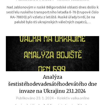
Nad Jablonovým v ruské Bělgorodské oblasti dnes došlo k
sestřelu ruského transportního letadla Il-76 (trupové číslo
RA-78830) při vzletu z letiště. Ruské úřady tvrdí, že na
palubě bylo 65 ukrajinských válečných zajatců,…
Analýza
šestistéhodevadesátéhodevátého dne
invaze na Ukrajinu 23.1.2024
Publikováno
23. 1. 2024
–
Kolektiv valka.online