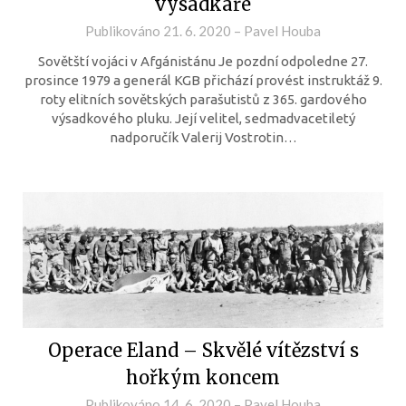
výsadkáře
Publikováno
21. 6. 2020
–
Pavel Houba
Sovětští vojáci v Afgánistánu Je pozdní odpoledne 27.
prosince 1979 a generál KGB přichází provést instruktáž 9.
roty elitních sovětských parašutistů z 365. gardového
výsadkového pluku. Její velitel, sedmadvacetiletý
nadporučík Valerij Vostrotin…
Operace Eland – Skvělé vítězství s
hořkým koncem
Publikováno
14. 6. 2020
–
Pavel Houba