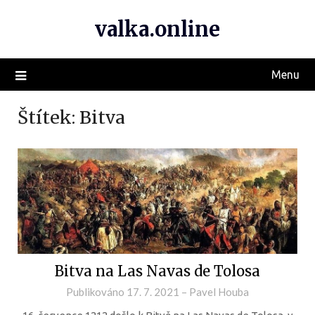
valka.online
Menu
Štítek:
Bitva
Bitva na Las Navas de Tolosa
Publikováno
17. 7. 2021
–
Pavel Houba