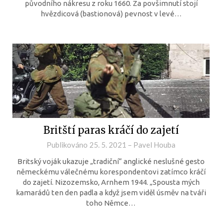
původního nákresu z roku 1660. Za povšimnutí stojí
hvězdicová (bastionová) pevnost v levé…
Britští paras kráčí do zajetí
Publikováno
25. 5. 2021
–
Pavel Houba
Britský voják ukazuje „tradiční“ anglické neslušné gesto
německému válečnému korespondentovi zatímco kráčí
do zajetí. Nizozemsko, Arnhem 1944. „Spousta mých
kamarádů ten den padla a když jsem viděl úsměv na tváři
toho Němce…