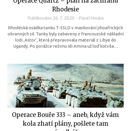
Operace Quartz – plán na záchranu
Rhodesie
Publikováno
26. 7. 2020
–
Pavel Houba
Rhodéská osádka tanku T-55LD v maskování jihoafrických
obranných sil. Tanky byly zabaveny z francouzské nákladní
lodi ‚Astor‘, která přepravovala materiál z Libye do
Ugandy. Po porážce režimu Idi Amina už loď kotvila…
Operace Bouře 333 – aneb, když vám
kola zhatí plány, pošlete tam