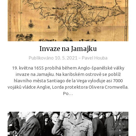
Invaze na Jamajku
Publikováno
10. 5. 2021
–
Pavel Houba
19. května 1655 probíhá během Anglo-španělské války
invaze na Jamajku. Na karibském ostrově se poblíž
hlavního města Santiago de la Vega vyloďuje asi 7000
vojáků vládce Anglie, Lorda protektora Olivera Cromwella.
Po…