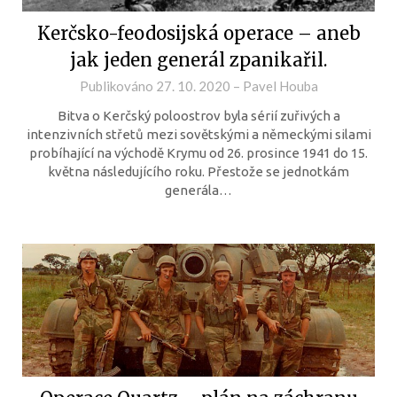
Kerčsko-feodosijská operace – aneb
jak jeden generál zpanikařil.
Publikováno
27. 10. 2020
–
Pavel Houba
Bitva o Kerčský poloostrov byla sérií zuřivých a
intenzivních střetů mezi sovětskými a německými silami
probíhající na východě Krymu od 26. prosince 1941 do 15.
května následujícího roku. Přestože se jednotkám
generála…