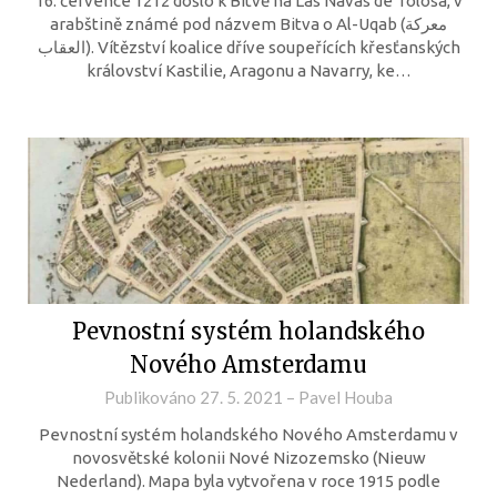
16. července 1212 došlo k Bitvě na Las Navas de Tolosa, v
arabštině známé pod názvem Bitva o Al-Uqab (معركة
العقاب‎). Vítězství koalice dříve soupeřících křesťanských
království Kastilie, Aragonu a Navarry, ke…
Pevnostní systém holandského
Nového Amsterdamu
Publikováno
27. 5. 2021
–
Pavel Houba
Pevnostní systém holandského Nového Amsterdamu v
novosvětské kolonii Nové Nizozemsko (Nieuw
Nederland). Mapa byla vytvořena v roce 1915 podle