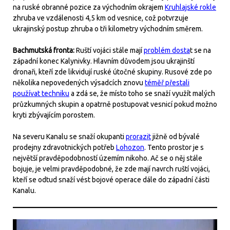
na ruské obranné pozice za východním okrajem
Kruhlajské rokle
zhruba ve vzdálenosti 4,5 km od vesnice, což potvrzuje
ukrajinský postup zhruba o tři kilometry východním směrem.
Bachmutská fronta:
Ruští vojáci stále mají
problém dosta
t se na
západní konec Kalynivky. Hlavním důvodem jsou ukrajinští
dronaři, kteří zde likvidují ruské útočné skupiny. Rusové zde po
několika nepovedených výsadcích znovu
téměř přestali
používat techniku
a zdá se, že místo toho se snaží využít malých
průzkumných skupin a opatrně postupovat vesnicí pokud možno
kryti zbývajícím porostem.
Na severu Kanalu se snaží okupanti
prorazit
jižně od bývalé
prodejny zdravotnických potřeb
Lohozon
. Tento prostor je s
největší pravděpodobností územím nikoho. Ač se o něj stále
bojuje, je velmi pravděpodobné, že zde mají navrch ruští vojáci,
kteří se odtud snaží vést bojové operace dále do západní části
Kanalu.