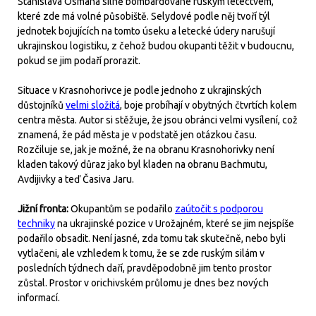
Stanislava Osmana silně bombardované ruským letectvem,
které zde má volné působiště. Selydové podle něj tvoří týl
jednotek bojujících na tomto úseku a letecké údery narušují
ukrajinskou logistiku, z čehož budou okupanti těžit v budoucnu,
pokud se jim podaří prorazit.
Situace v Krasnohorivce je podle jednoho z ukrajinských
důstojníků
velmi složitá
, boje probíhají v obytných čtvrtích kolem
centra města. Autor si stěžuje, že jsou obránci velmi vysílení, což
znamená, že pád města je v podstatě jen otázkou času.
Rozčiluje se, jak je možné, že na obranu Krasnohorivky není
kladen takový důraz jako byl kladen na obranu Bachmutu,
Avdijivky a teď Časiva Jaru.
Jižní fronta:
Okupantům se podařilo
zaútočit s podporou
techniky
na ukrajinské pozice v Urožajném, které se jim nejspíše
podařilo obsadit. Není jasné, zda tomu tak skutečně, nebo byli
vytlačeni, ale vzhledem k tomu, že se zde ruským silám v
posledních týdnech daří, pravděpodobně jim tento prostor
zůstal. Prostor v orichivském průlomu je dnes bez nových
informací.