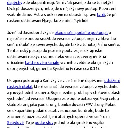
úspěchy
zde okupanti mají. Není však jasné, zda se to netýká
těch již dosažených, nebo jde o nějaký nový postup. Potvrzení
však hledáme. Astra s odkazem na oblastní správu
tvrdí
, že při
ruském ostřelování Ňju-jorku zemřeli čtyři lidé.
Jižně od Jasnobordivky se
okupantům podařilo postoupit
a
nejspíše se budou snažit do vesnice vstoupit nejen z hlavního
směru útoků ze severovýchodu, ale také z tohoto jižního směru.
Tento ruský postup do jisté míry potvrzuje i ukrajinské
ostřelování ruských sil nedaleko vesnice, zveřejněné na
oficiálním
twitterovém kanále
vrchního velitele ukrajinských
ozbrojených sil, generála Syrského (v čase cca 0:31).
Ukrajinci pokračují u Karlivky ve více či méně úspěšném
odrážení
ruských útoků
, které se snaží do vesnice vstoupit z východního
a jihovýchodního směru. Boje mezitím probíhají v chatové oblasti
východně od vesnice. Ukrajinci zde podle autora využívají celou
škálu zbraní, jako jsou drony, bombardovací i FPV drony. Pokud
se okupantům podaří dostat vesnici pod kontrolu, bude to
znamenat možnost zahájení útočných operací ve směru na
Selydové
. To je
podle slov
jednoho ukrajinského vojáka