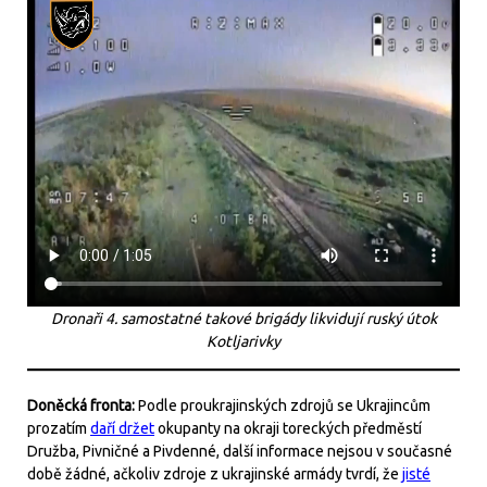
Dronaři 4. samostatné takové brigády likvidují ruský útok
Kotljarivky
Doněcká fronta:
Podle proukrajinských zdrojů se Ukrajincům
prozatím
daří držet
okupanty na okraji toreckých předměstí
Družba, Pivničné a Pivdenné, další informace nejsou v současné
době žádné, ačkoliv zdroje z ukrajinské armády tvrdí, že
jisté