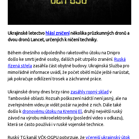
Ukrajinské letectvo
hlásí zničení
několika průzkumných dronů a
dvou dronů Lancet, určených k ničení techniky.
Během dnešního odpoledního raketového útoku na Dnipro
došlo ke smrti jedné osoby, dalších pět utrpělo zranění.
Ruská
řízená střela
zasáhla část obytné budovy. Ukrajinská Služba pro
mimořádné informace uvádí, že počet obětí může ještě narůstat,
jak pokračuje odklízení trosek a záchranné práce.
Ukrajinské drony dnes brzy ráno
zasáhly ropný sklad
v
Tambovské oblasti. Rozsah poškození nádrží není jasný, ale na
zveřejněném videu je vidět požár na jedné z nich. Dále také
došlo k
dronovému útoku na Kremnij El
, druhý největší ruský
závod na výrobu mikroelektroniky (poslední video v odkazu),
která se často používá i v ruské vojenské technice.
Ruský TG kanál VČK-OGPU potvrzuje, že
včerejší ukrajinský útok