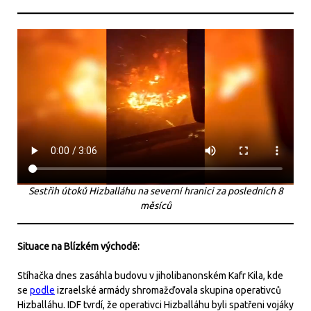
Sestřih útoků Hizballáhu na severní hranici za posledních 8
měsíců
Situace na Blízkém východě:
Stíhačka dnes zasáhla budovu v jiholibanonském Kafr Kila, kde
se
podle
izraelské armády shromažďovala skupina operativců
Hizballáhu. IDF tvrdí, že operativci Hizballáhu byli spatřeni vojáky