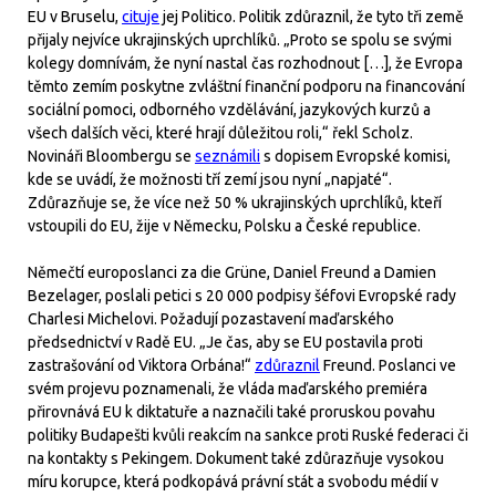
EU v Bruselu,
cituje
jej Politico. Politik zdůraznil, že tyto tři země
přijaly nejvíce ukrajinských uprchlíků. „Proto se spolu se svými
kolegy domnívám, že nyní nastal čas rozhodnout […], že Evropa
těmto zemím poskytne zvláštní finanční podporu na financování
sociální pomoci, odborného vzdělávání, jazykových kurzů a
všech dalších věci, které hrají důležitou roli,“ řekl Scholz.
Novináři Bloombergu se
seznámili
s dopisem Evropské komisi,
kde se uvádí, že možnosti tří zemí jsou nyní „napjaté“.
Zdůrazňuje se, že více než 50 % ukrajinských uprchlíků, kteří
vstoupili do EU, žije v Německu, Polsku a České republice.
Němečtí europoslanci za die Grüne, Daniel Freund a Damien
Bezelager, poslali petici s 20 000 podpisy šéfovi Evropské rady
Charlesi Michelovi. Požadují pozastavení maďarského
předsednictví v Radě EU. „Je čas, aby se EU postavila proti
zastrašování od Viktora Orbána!“
zdůraznil
Freund. Poslanci ve
svém projevu poznamenali, že vláda maďarského premiéra
přirovnává EU k diktatuře a naznačili také proruskou povahu
politiky Budapešti kvůli reakcím na sankce proti Ruské federaci či
na kontakty s Pekingem. Dokument také zdůrazňuje vysokou
míru korupce, která podkopává právní stát a svobodu médií v