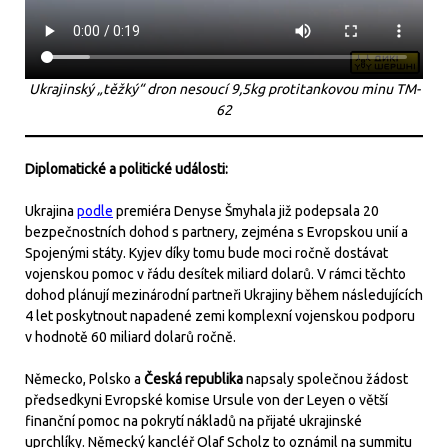
Ukrajinský „těžký“ dron nesoucí 9,5kg protitankovou minu TM-
62
Diplomatické a politické události:
Ukrajina
podle
premiéra Denyse Šmyhala již podepsala 20
bezpečnostních dohod s partnery, zejména s Evropskou unií a
Spojenými státy. Kyjev díky tomu bude moci ročně dostávat
vojenskou pomoc v řádu desítek miliard dolarů. V rámci těchto
dohod plánují mezinárodní partneři Ukrajiny během následujících
4 let poskytnout napadené zemi komplexní vojenskou podporu
v hodnotě 60 miliard dolarů ročně.
Německo, Polsko a
Česká republika
napsaly společnou žádost
předsedkyni Evropské komise Ursule von der Leyen o větší
finanční pomoc na pokrytí nákladů na přijaté ukrajinské
uprchlíky. Německý kancléř Olaf Scholz to oznámil na summitu