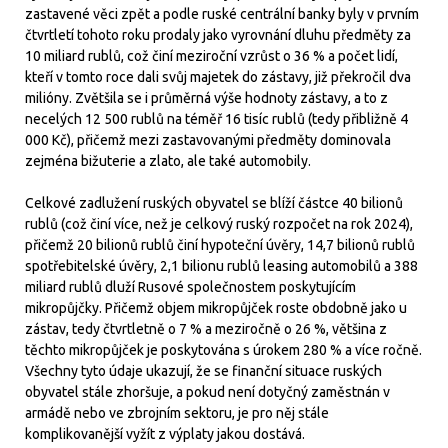
zastavené věci zpět a podle ruské centrální banky byly v prvním
čtvrtletí tohoto roku prodaly jako vyrovnání dluhu předměty za
10 miliard rublů, což činí meziroční vzrůst o 36 % a počet lidí,
kteří v tomto roce dali svůj majetek do zástavy, již překročil dva
milióny. Zvětšila se i průměrná výše hodnoty zástavy, a to z
necelých 12 500 rublů na téměř 16 tisíc rublů (tedy přibližně 4
000 Kč), přičemž mezi zastavovanými předměty dominovala
zejména bižuterie a zlato, ale také automobily.
Celkové zadlužení ruských obyvatel se blíží částce 40 bilionů
rublů (což činí více, než je celkový ruský rozpočet na rok 2024),
přičemž 20 bilionů rublů činí hypoteční úvěry, 14,7 bilionů rublů
spotřebitelské úvěry, 2,1 bilionu rublů leasing automobilů a 388
miliard rublů dluží Rusové společnostem poskytujícím
mikropůjčky. Přičemž objem mikropůjček roste obdobně jako u
zástav, tedy čtvrtletně o 7 % a meziročně o 26 %, většina z
těchto mikropůjček je poskytována s úrokem 280 % a více ročně.
Všechny tyto údaje ukazují, že se finanční situace ruských
obyvatel stále zhoršuje, a pokud není dotyčný zaměstnán v
armádě nebo ve zbrojním sektoru, je pro něj stále
komplikovanější vyžít z výplaty jakou dostává.