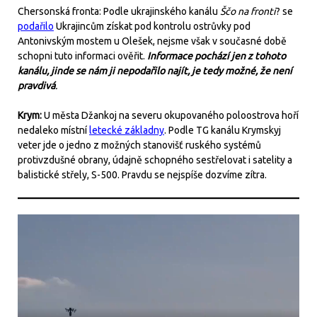
Chersonská fronta: Podle ukrajinského kanálu
Ščo na fronti
? se
podařilo
Ukrajincům získat pod kontrolu ostrůvky pod
Antonivským mostem u Olešek, nejsme však v současné době
schopni tuto informaci ověřit.
Informace pochází jen z tohoto
kanálu, jinde se nám ji nepodařilo najít, je tedy možné, že není
pravdivá
.
Krym:
U města Džankoj na severu okupovaného poloostrova hoří
nedaleko místní
letecké základny
. Podle TG kanálu Krymskyj
veter jde o jedno z možných stanovišť ruského systémů
protivzdušné obrany, údajně schopného sestřelovat i satelity a
balistické střely, S-500. Pravdu se nejspíše dozvíme zítra.