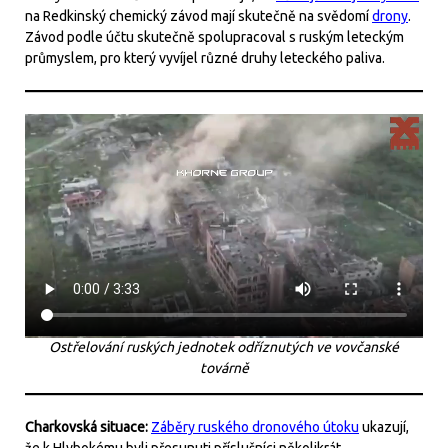
na Redkinský chemický závod mají skutečně na svědomí
drony
.
Závod podle účtu skutečně spolupracoval s ruským leteckým
průmyslem, pro který vyvíjel různé druhy leteckého paliva.
Ostřelování ruských jednotek odříznutých ve vovčanské
továrně
Charkovská situace:
Záběry ruského dronového útoku
ukazují,