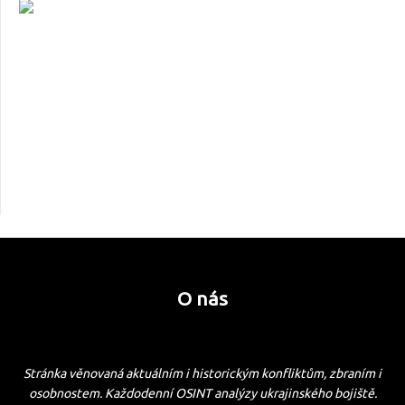
O nás
Stránka věnovaná aktuálním i historickým konfliktům, zbraním i
osobnostem. Každodenní OSINT analýzy ukrajinského bojiště.