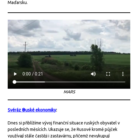
Maďarsku.
MARS
Svéráz ®uské ekonomiky
:
Dnes si přiblížíme vývoj finanční situace ruských obyvatel v
posledních měsících. Ukazuje se, že Rusové kromě půjček
využívají stále častěji i zastavárny, přičemž nevykupují