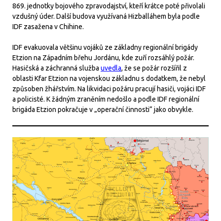
869. jednotky bojového zpravodajství, kteří krátce poté přivolali
vzdušný úder. Další budova využívaná Hizballáhem byla podle
IDF zasažena v Chihine.
IDF evakuovala většinu vojáků ze základny regionální brigády
Etzion na Západním břehu Jordánu, kde zuří rozsáhlý požár.
Hasičská a záchranná služba
uvedla
, že se požár rozšířil z
oblasti Kfar Etzion na vojenskou základnu s dodatkem, že nebyl
způsoben žhářstvím. Na likvidaci požáru pracují hasiči, vojáci IDF
a policisté. K žádným zraněním nedošlo a podle IDF regionální
brigáda Etzion pokračuje v „operační činnosti“ jako obvykle.