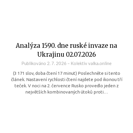
Analýza 1590. dne ruské invaze na
Ukrajinu 02.07.2026
Publikováno
2. 7. 2026
–
Kolektiv valka.online
(3 171 slov, doba čtení 17 minut) Poslechněte si tento
článek. Nastavení rychlosti čtení najdete pod ikonou tří
teček. V noci na 2. července Rusko provedlo jeden z
největších kombinovaných útoků proti…