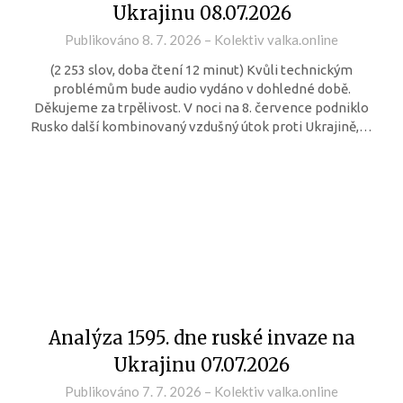
Ukrajinu 08.07.2026
Publikováno
8. 7. 2026
–
Kolektiv valka.online
(2 253 slov, doba čtení 12 minut) Kvůli technickým
problémům bude audio vydáno v dohledné době.
Děkujeme za trpělivost. V noci na 8. července podniklo
Rusko další kombinovaný vzdušný útok proti Ukrajině,…
Analýza 1595. dne ruské invaze na
Ukrajinu 07.07.2026
Publikováno
7. 7. 2026
–
Kolektiv valka.online