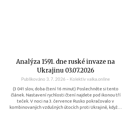
Analýza 1591. dne ruské invaze na
Ukrajinu 03.07.2026
Publikováno
3. 7. 2026
–
Kolektiv valka.online
(3 041 slov, doba čtení 16 minut) Poslechněte si tento
článek. Nastavení rychlosti čtení najdete pod ikonou tří
teček. V noci na 3. července Rusko pokračovalo v
kombinovaných vzdušných útocích proti Ukrajině, když…