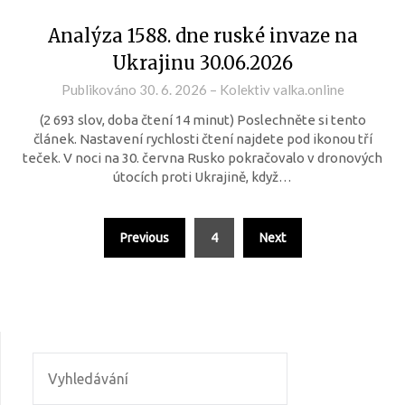
Analýza 1588. dne ruské invaze na
Ukrajinu 30.06.2026
Publikováno
30. 6. 2026
–
Kolektiv valka.online
(2 693 slov, doba čtení 14 minut) Poslechněte si tento
článek. Nastavení rychlosti čtení najdete pod ikonou tří
teček. V noci na 30. června Rusko pokračovalo v dronových
útocích proti Ukrajině, když…
Previous
4
Next