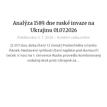
Analýza 1589. dne ruské invaze na
Ukrajinu 01.07.2026
Publikováno
1. 7. 2026
–
Kolektiv valka.online
(2 357 slov, doba čtení 12 minut) Poslechněte si tento
článek. Nastavení rychlosti čtení najdete pod ikonou tří
teček. V noci na 1. července Rusko provedlo kombinovaný
vzdušný útok proti Ukrajině za…