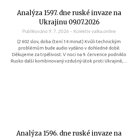
Analýza 1597. dne ruské invaze na
Ukrajinu 09.07.2026
Publikováno
9. 7. 2026
–
Kolektiv valka.online
(2 602 slov, doba čtení 14 minut) Kvůli technickým
problémům bude audio vydáno v dohledné době.
Děkujeme za trpělivost. V noci na 9. července podniklo
Rusko další kombinovaný vzdušný útok proti Ukrajině,…
Analýza 1596. dne ruské invaze na