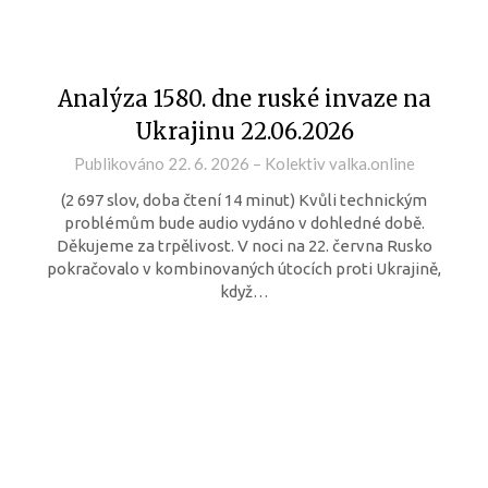
Analýza 1580. dne ruské invaze na
Ukrajinu 22.06.2026
Publikováno
22. 6. 2026
–
Kolektiv valka.online
(2 697 slov, doba čtení 14 minut) Kvůli technickým
problémům bude audio vydáno v dohledné době.
Děkujeme za trpělivost. V noci na 22. června Rusko
pokračovalo v kombinovaných útocích proti Ukrajině,
když…