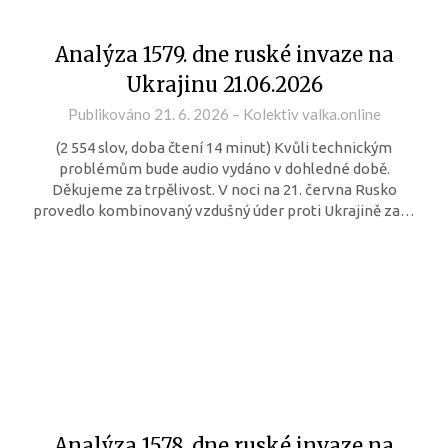
Analýza 1579. dne ruské invaze na
Ukrajinu 21.06.2026
Publikováno
21. 6. 2026
–
Kolektiv valka.online
(2 554 slov, doba čtení 14 minut) Kvůli technickým
problémům bude audio vydáno v dohledné době.
Děkujeme za trpělivost. V noci na 21. června Rusko
provedlo kombinovaný vzdušný úder proti Ukrajině za…
Analýza 1578. dne ruské invaze na