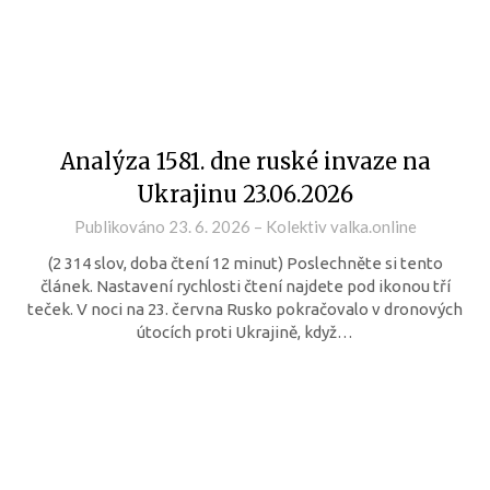
Analýza 1581. dne ruské invaze na
Ukrajinu 23.06.2026
Publikováno
23. 6. 2026
–
Kolektiv valka.online
(2 314 slov, doba čtení 12 minut) Poslechněte si tento
článek. Nastavení rychlosti čtení najdete pod ikonou tří
teček. V noci na 23. června Rusko pokračovalo v dronových
útocích proti Ukrajině, když…