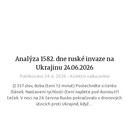
Analýza 1582. dne ruské invaze na
Ukrajinu 24.06.2026
Publikováno
24. 6. 2026
–
Kolektiv valka.online
(2 357 slov, doba čtení 12 minut) Poslechněte si tento
článek. Nastavení rychlosti čtení najdete pod ikonou tří
teček. V noci na 24. června Rusko pokračovalo v dronových
útocích proti Ukrajině, když…