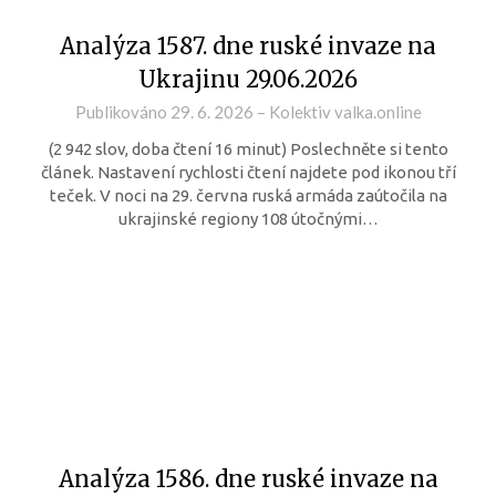
Analýza 1587. dne ruské invaze na
Ukrajinu 29.06.2026
Publikováno
29. 6. 2026
–
Kolektiv valka.online
(2 942 slov, doba čtení 16 minut) Poslechněte si tento
článek. Nastavení rychlosti čtení najdete pod ikonou tří
teček. V noci na 29. června ruská armáda zaútočila na
ukrajinské regiony 108 útočnými…
Analýza 1586. dne ruské invaze na