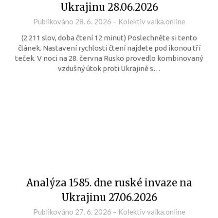
Ukrajinu 28.06.2026
Publikováno
28. 6. 2026
–
Kolektiv valka.online
(2 211 slov, doba čtení 12 minut) Poslechněte si tento
článek. Nastavení rychlosti čtení najdete pod ikonou tří
teček. V noci na 28. června Rusko provedlo kombinovaný
vzdušný útok proti Ukrajině s…
Analýza 1585. dne ruské invaze na
Ukrajinu 27.06.2026
Publikováno
27. 6. 2026
–
Kolektiv valka.online