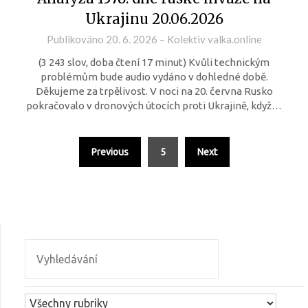
Ukrajinu 20.06.2026
Publikováno
20. 6. 2026
–
Kolektiv valka.online
(3 243 slov, doba čtení 17 minut) Kvůli technickým
problémům bude audio vydáno v dohledné době.
Děkujeme za trpělivost. V noci na 20. června Rusko
pokračovalo v dronových útocích proti Ukrajině, když…
Previous
5
Next