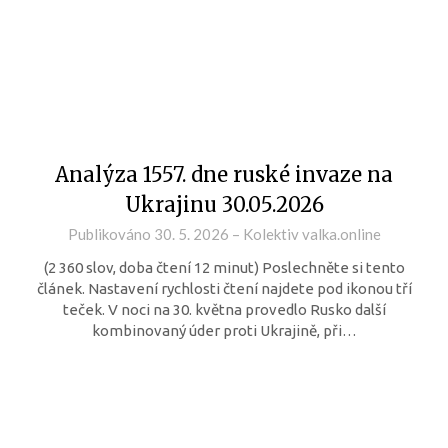
Analýza 1557. dne ruské invaze na
Ukrajinu 30.05.2026
Publikováno
30. 5. 2026
–
Kolektiv valka.online
(2 360 slov, doba čtení 12 minut) Poslechněte si tento
článek. Nastavení rychlosti čtení najdete pod ikonou tří
teček. V noci na 30. května provedlo Rusko další
kombinovaný úder proti Ukrajině, při…