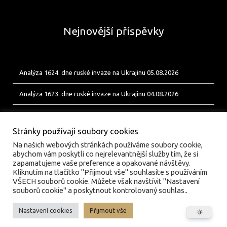
Nejnovější příspěvky
Analýza 1624. dne ruské invaze na Ukrajinu 05.08.2026
Analýza 1623. dne ruské invaze na Ukrajinu 04.08.2026
Analýza 1622. dne ruské invaze na Ukrajinu 03.08.2026
Stránky používají soubory cookies
Na našich webových stránkách používáme soubory cookie,
abychom vám poskytli co nejrelevantnější služby tím, že si
zapamatujeme vaše preference a opakované návštěvy.
Kliknutím na tlačítko "Přijmout vše" souhlasíte s používáním
VŠECH souborů cookie. Můžete však navštívit "Nastavení
souborů cookie" a poskytnout kontrolovaný souhlas..
Nastavení cookies
Přijmout vše
© valka.online | Vydavatel: Jan Tofl, Plzeň | ISSN 3029-
6420