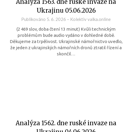
Analýza 1563. dne ruské invaze na
Ukrajinu 05.06.2026
Publikováno
5. 6. 2026
–
Kolektiv valka.online
(2 469 slov, doba čtení 13 minut) Kvůli technickým
problémům bude audio vydáno v dohledné době.
Děkujeme za trpělivost. Ukrajinské námořnictvo uvedlo,
že jeden z ukrajinských námořních dronů ztratil řízení a
skončil…
Analýza 1562. dne ruské invaze na
Ukrajinu 04.06.2026