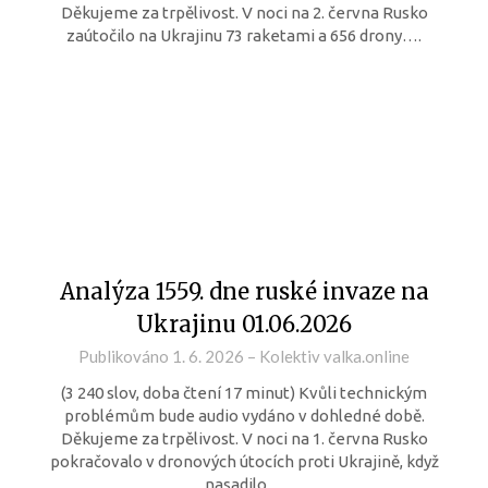
Děkujeme za trpělivost. V noci na 2. června Rusko
zaútočilo na Ukrajinu 73 raketami a 656 drony….
Analýza 1559. dne ruské invaze na
Ukrajinu 01.06.2026
Publikováno
1. 6. 2026
–
Kolektiv valka.online
(3 240 slov, doba čtení 17 minut) Kvůli technickým
problémům bude audio vydáno v dohledné době.
Děkujeme za trpělivost. V noci na 1. června Rusko
pokračovalo v dronových útocích proti Ukrajině, když
nasadilo…