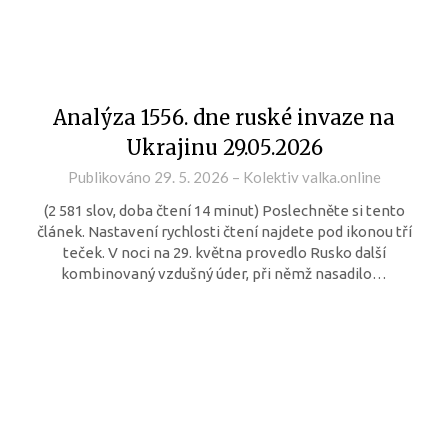
Analýza 1556. dne ruské invaze na
Ukrajinu 29.05.2026
Publikováno
29. 5. 2026
–
Kolektiv valka.online
(2 581 slov, doba čtení 14 minut) Poslechněte si tento
článek. Nastavení rychlosti čtení najdete pod ikonou tří
teček. V noci na 29. května provedlo Rusko další
kombinovaný vzdušný úder, při němž nasadilo…