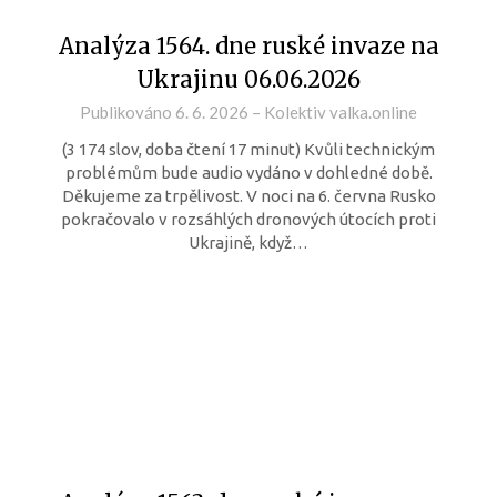
Analýza 1564. dne ruské invaze na
Ukrajinu 06.06.2026
Publikováno
6. 6. 2026
–
Kolektiv valka.online
(3 174 slov, doba čtení 17 minut) Kvůli technickým
problémům bude audio vydáno v dohledné době.
Děkujeme za trpělivost. V noci na 6. června Rusko
pokračovalo v rozsáhlých dronových útocích proti
Ukrajině, když…