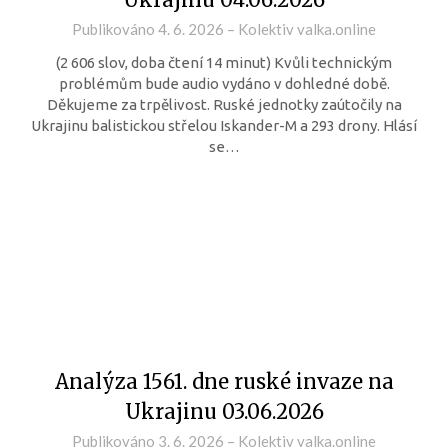
Publikováno
4. 6. 2026
–
Kolektiv valka.online
(2 606 slov, doba čtení 14 minut) Kvůli technickým
problémům bude audio vydáno v dohledné době.
Děkujeme za trpělivost. Ruské jednotky zaútočily na
Ukrajinu balistickou střelou Iskander-M a 293 drony. Hlásí
se…
Analýza 1561. dne ruské invaze na
Ukrajinu 03.06.2026
Publikováno
3. 6. 2026
–
Kolektiv valka.online