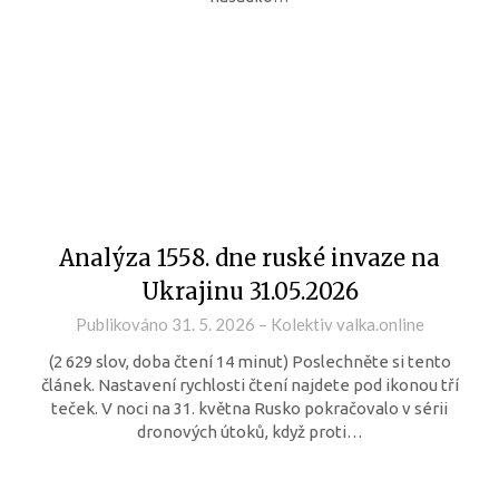
Analýza 1558. dne ruské invaze na
Ukrajinu 31.05.2026
Publikováno
31. 5. 2026
–
Kolektiv valka.online
(2 629 slov, doba čtení 14 minut) Poslechněte si tento
článek. Nastavení rychlosti čtení najdete pod ikonou tří
teček. V noci na 31. května Rusko pokračovalo v sérii
dronových útoků, když proti…