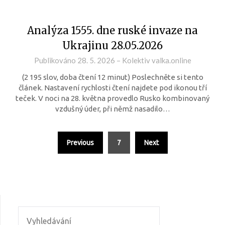
Analýza 1555. dne ruské invaze na
Ukrajinu 28.05.2026
Publikováno
28. 5. 2026
–
Kolektiv valka.online
(2 195 slov, doba čtení 12 minut) Poslechněte si tento
článek. Nastavení rychlosti čtení najdete pod ikonou tří
teček. V noci na 28. května provedlo Rusko kombinovaný
vzdušný úder, při němž nasadilo…
Previous
7
Next