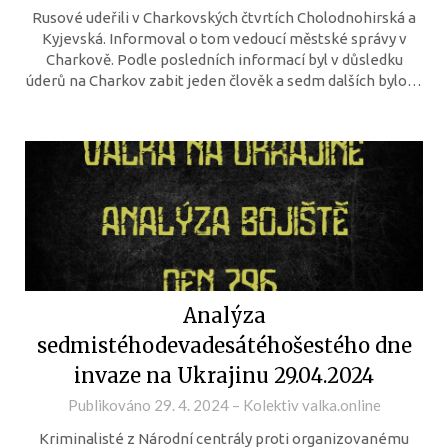
Rusové udeřili v Charkovských čtvrtích Cholodnohirská a
Kyjevská. Informoval o tom vedoucí městské správy v
Charkově. Podle posledních informací byl v důsledku
úderů na Charkov zabit jeden člověk a sedm dalších bylo…
Analýza
sedmistéhodevadesátéhošestého dne
invaze na Ukrajinu 29.04.2024
Publikováno
29. 4. 2024
–
Kolektiv valka.online
Kriminalisté z Národní centrály proti organizovanému