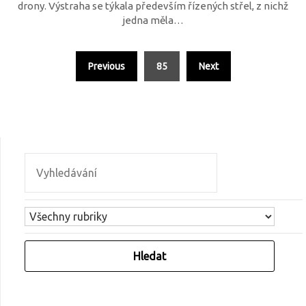
drony. Výstraha se týkala především řízených střel, z nichž
jedna měla…
Previous
85
Next