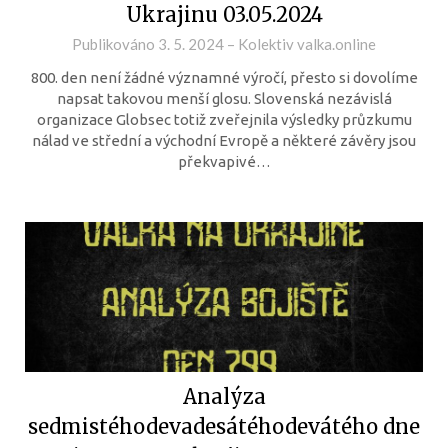
Ukrajinu 03.05.2024
Publikováno
3. 5. 2024
–
Kolektiv valka.online
800. den není žádné významné výročí, přesto si dovolíme
napsat takovou menší glosu. Slovenská nezávislá
organizace Globsec totiž zveřejnila výsledky průzkumu
nálad ve střední a východní Evropě a některé závěry jsou
překvapivé…
Analýza
sedmistéhodevadesátéhodevátého dne