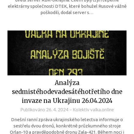
elektrárny společnosti DTEK, které bohužel Rusové vážně
poškodili, dodal server s…
Analýza
sedmistéhodevadesátéhotřetího dne
invaze na Ukrajinu 26.04.2024
Publikováno
26. 4. 2024
–
Kolektiv valka.online
Dnešní ranní zpráva ukrajinského letectva informuje o
sestřelu dvou dronů, konkrétně průzkumného stroje
Orlan-10 a pravděpodobně dronu Zala-421. Během noci i