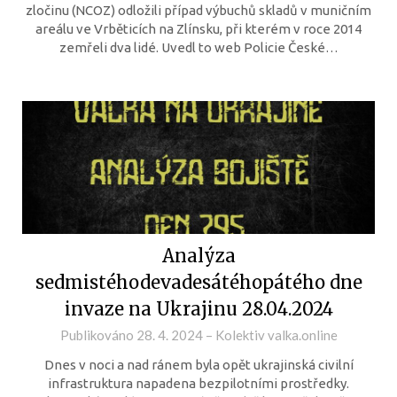
zločinu (NCOZ) odložili případ výbuchů skladů v muničním
areálu ve Vrběticích na Zlínsku, při kterém v roce 2014
zemřeli dva lidé. Uvedl to web Policie České…
Analýza
sedmistéhodevadesátéhopátého dne
invaze na Ukrajinu 28.04.2024
Publikováno
28. 4. 2024
–
Kolektiv valka.online
Dnes v noci a nad ránem byla opět ukrajinská civilní
infrastruktura napadena bezpilotními prostředky.