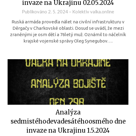
invaze na Ukrajinu 02.05.2024
Publikováno
2. 5. 2024
–
Kolektiv valka.online
Ruská armáda provedla nálet na civilní infrastrukturu v
Děrgačy v Charkovské oblasti. Dosud se uvádí, že mezi
zraněnými je osm dětí a 76letý muž. Oznámil to náčelník
krajské vojenské správy Oleg Synegubov….
Analýza
sedmistéhodevadesátéhoosmého dne
invaze na Ukrajinu 1.5.2024