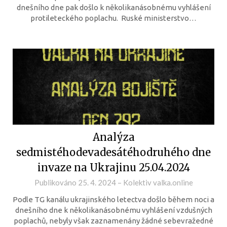
dnešního dne pak došlo k několikanásobnému vyhlášení
protileteckého poplachu. Ruské ministerstvo…
Analýza
sedmistéhodevadesátéhodruhého dne
invaze na Ukrajinu 25.04.2024
Publikováno
25. 4. 2024
–
Kolektiv valka.online
Podle TG kanálu ukrajinského letectva došlo během noci a
dnešního dne k několikanásobnému vyhlášení vzdušných
poplachů, nebyly však zaznamenány žádné sebevražedné