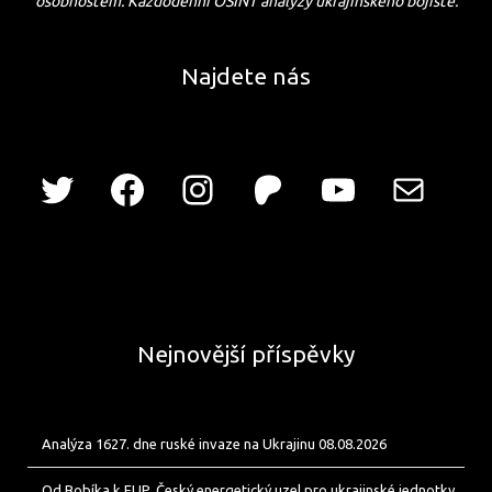
osobnostem. Každodenní OSINT analýzy ukrajinského bojiště.
Najdete nás
Nejnovější příspěvky
Analýza 1627. dne ruské invaze na Ukrajinu 08.08.2026
Od Bobíka k FUP. Český energetický uzel pro ukrajinské jednotky