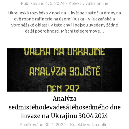
Publikováno
1. 5. 2024
–
Kolektiv valka.online
Ukrajinská rozvědka v noci na 1. května zaútočila drony na
dvě ropné rafinerie na území Ruska – v Rjazaňské a
Voroněžské oblasti. V tuto chvíli nejsou uvedeny žádné
další podrobnosti. Místní telegramové…
Analýza
sedmistéhodevadesátéhosedmého dne
invaze na Ukrajinu 30.04.2024
Publikováno
30. 4. 2024
–
Kolektiv valka.online