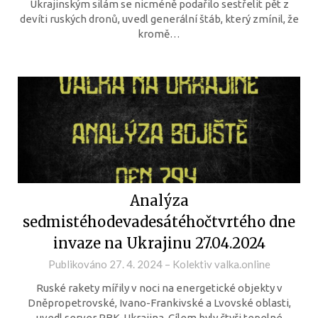
Ukrajinským silám se nicméně podařilo sestřelit pět z
devíti ruských dronů, uvedl generální štáb, který zmínil, že
kromě…
Analýza
sedmistéhodevadesátéhočtvrtého dne
invaze na Ukrajinu 27.04.2024
Publikováno
27. 4. 2024
–
Kolektiv valka.online
Ruské rakety mířily v noci na energetické objekty v
Dněpropetrovské, Ivano-Frankivské a Lvovské oblasti,
uvedl server RBK-Ukrajina. Cílem byly čtyři tepelné