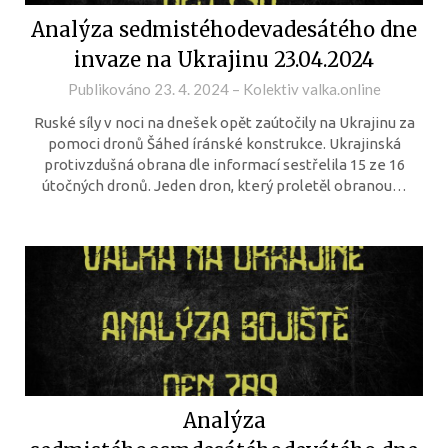
Analýza sedmistéhodevadesátého dne
invaze na Ukrajinu 23.04.2024
Publikováno
23. 4. 2024
–
Kolektiv valka.online
Ruské síly v noci na dnešek opět zaútočily na Ukrajinu za
pomoci dronů Šáhed íránské konstrukce. Ukrajinská
protivzdušná obrana dle informací sestřelila 15 ze 16
útočných dronů. Jeden dron, který proletěl obranou…
Analýza