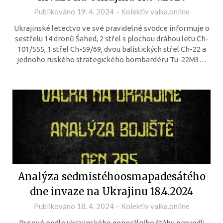
Publikováno
19. 4. 2024
–
Kolektiv valka.online
Ukrajinské letectvo ve své pravidelné svodce informuje o
sestřelu 14 dronů Šahed, 2 střel s plochou dráhou letu Ch-
101/555, 1 střel Ch-59/69, dvou balistických střel Ch-22 a
jednoho ruského strategického bombardéru Tu-22M3…
Analýza sedmistéhoosmapadesátého
dne invaze na Ukrajinu 18.4.2024
Publikováno
18. 4. 2024
–
Kolektiv valka.online
Rusové podle ukrajinského generálního štábu provedli