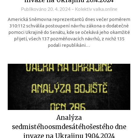
Publikováno
20. 4. 2024
–
Kolektiv valka.online
Americká Sněmovna reprezentantů dnes večer poměrem
310:112 schválila postoupení návrhu zákona o dodatečné
pomoci Ukrajině do Senátu, kde se očekává jeho okamžité
přijetí, všech 137 pozměňovacích návrhů, z nichž 135
podali republikáni…
Analýza
sedmistéhoosmdesátéhošestého dne
invaze na Ukrajinu 19.04.2024