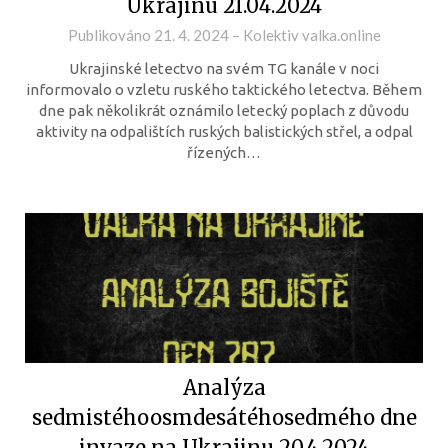
Ukrajinu 21.04.2024
Publikováno
21. 4. 2024
–
Kolektiv valka.online
Ukrajinské letectvo na svém TG kanále v noci
informovalo o vzletu ruského taktického letectva. Během
dne pak několikrát oznámilo letecký poplach z důvodu
aktivity na odpalištích ruských balistických střel, a odpal
řízených…
Analýza
sedmistéhoosmdesátéhosedmého dne
invaze na Ukrajinu 20.4.2024