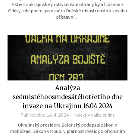
Aktivita ukrajinské protivzdušné obrany byla hlášena z
Oděsy, kde podle guvernéra Oděské oblasti došlo k zásahu
přístavní…
Analýza
sedmistéhoosmdesátéhotřetího dne
invaze na Ukrajinu 16.04.2024
Publikováno
16. 4. 2024
–
Kolektiv valka.online
Ukrajinský prezident Zelenský podepsal zákon o
mobilizaci. Zákon vstoupí v platnost měsíc po oficiálním