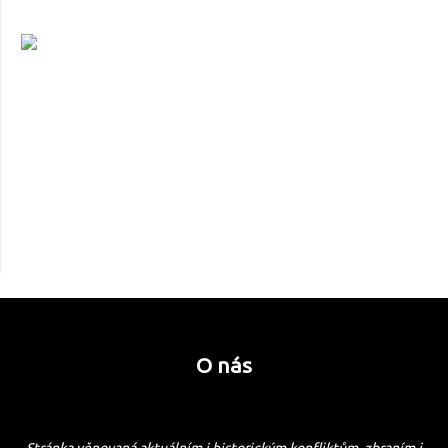
O nás
Stránka věnovaná aktuálním i historickým konfliktům, zbraním i