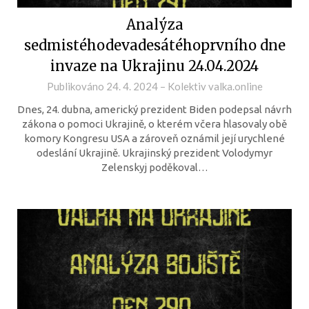
Analýza
sedmistéhodevadesátéhoprvního dne
invaze na Ukrajinu 24.04.2024
Publikováno
24. 4. 2024
–
Kolektiv valka.online
Dnes, 24. dubna, americký prezident Biden podepsal návrh
zákona o pomoci Ukrajině, o kterém včera hlasovaly obě
komory Kongresu USA a zároveň oznámil její urychlené
odeslání Ukrajině. Ukrajinský prezident Volodymyr
Zelenskyj poděkoval…