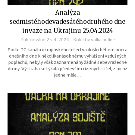
Analýza
sedmistéhodevadesátéhodruhého dne
invaze na Ukrajinu 25.04.2024
Publikováno
25. 4. 2024
–
Kolektiv valka.online
Podle TG kanálu ukrajinského letectva došlo během noci a
dnešního dne k několikanásobnému vyhlášení vzdušných
poplachů, nebyly však zaznamenány žádné sebevražedné
drony. Výstraha se týkala především řízených střel, z nichž
jedna měla…