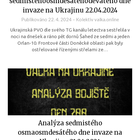
sedmistéhoosmdesátéhodevátého dne
invaze na Ukrajinu 22.04.2024
Publikováno
22. 4. 2024
–
Kolektiv valka.online
Ukrajinská PVO dle svého TG kanálu letectva sestřelila v
noci na dnešek a ráno pět dornů Šahed ze sedmi a jeden
Orlan-10. Frontové části Doněcké oblasti pak byly
ostřelované řízenými střelami ze…
Analýza sedmistého
osmaosmdesátého dne invaze na