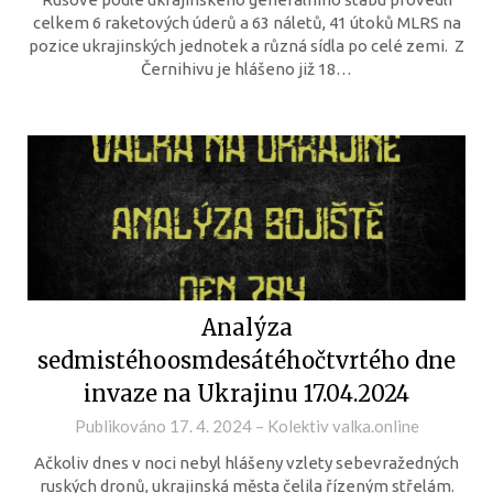
celkem 6 raketových úderů a 63 náletů, 41 útoků MLRS na
pozice ukrajinských jednotek a různá sídla po celé zemi. Z
Černihivu je hlášeno již 18…
Analýza
sedmistéhoosmdesátéhočtvrtého dne
invaze na Ukrajinu 17.04.2024
Publikováno
17. 4. 2024
–
Kolektiv valka.online
Ačkoliv dnes v noci nebyl hlášeny vzlety sebevražedných
ruských dronů, ukrajinská města čelila řízeným střelám.