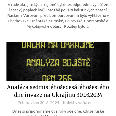
V řadě ukrajinských regionů byl dnes odpoledne vyhlášen
letecký poplach kvůli hrozbě použití balistických zbraní
Ruskem. Varování před bombardováním bylo vyhlášeno v
Charkovské, Dněprské, Sumské, Poltavské, Chersonské a
Mykolajivské oblasti. Později bylo…
Analýza sedmistéhošedesátéhošestého
dne invaze na Ukrajinu 30.03.2024
Publikováno
30. 3. 2024
–
Kolektiv valka.online
Dnes si připomínáme dva roky ode dne, kdy se ruské