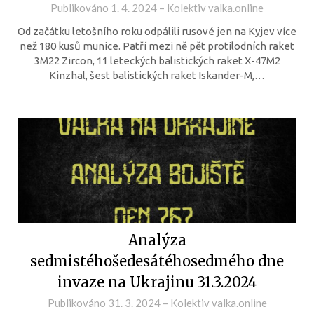
Publikováno
1. 4. 2024
–
Kolektiv valka.online
Od začátku letošního roku odpálili rusové jen na Kyjev více
než 180 kusů munice. Patří mezi ně pět protilodních raket
3M22 Zircon, 11 leteckých balistických raket X-47M2
Kinzhal, šest balistických raket Iskander-M,…
Analýza
sedmistéhošedesátéhosedmého dne
invaze na Ukrajinu 31.3.2024
Publikováno
31. 3. 2024
–
Kolektiv valka.online