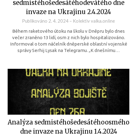
sedmistéhošedesátéhodevátého dne
invaze na Ukrajinu 2.4.2024
Publikováno
2. 4. 2024
–
Kolektiv valka.online
Během raketového útoku na školu v Dněpru bylo dnes
večer zraněno 13 lidí, osm z nich bylo hospitalizováno.
Informoval o tom náčelník dněperské oblastní vojenské
správy Serhij Lysak na Telegramu. „K dnešnímu…
Analýza sedmistéhošedesátéhoosmého
dne invaze na Ukrajinu 1.4.2024