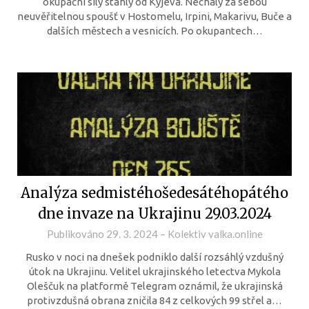
okupační síly stáhly od Kyjeva. Nechaly za sebou
neuvěřitelnou spoušť v Hostomelu, Irpini, Makarivu, Buče a
dalších městech a vesnicích. Po okupantech…
Analýza sedmistéhošedesátéhopátého
dne invaze na Ukrajinu 29.03.2024
Publikováno
29. 3. 2024
–
Kolektiv valka.online
Rusko v noci na dnešek podniklo další rozsáhlý vzdušný
útok na Ukrajinu. Velitel ukrajinského letectva Mykola
Oleščuk na platformě Telegram oznámil, že ukrajinská
protivzdušná obrana zničila 84 z celkových 99 střel a…