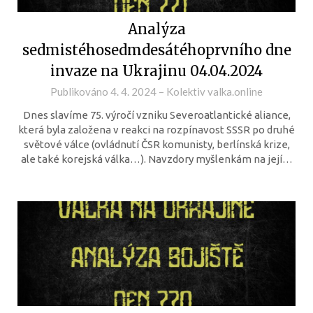
Analýza
sedmistéhosedmdesátéhoprvního dne
invaze na Ukrajinu 04.04.2024
Publikováno
4. 4. 2024
–
Kolektiv valka.online
Dnes slavíme 75. výročí vzniku Severoatlantické aliance,
která byla založena v reakci na rozpínavost SSSR po druhé
světové válce (ovládnutí ČSR komunisty, berlínská krize,
ale také korejská válka…). Navzdory myšlenkám na její…