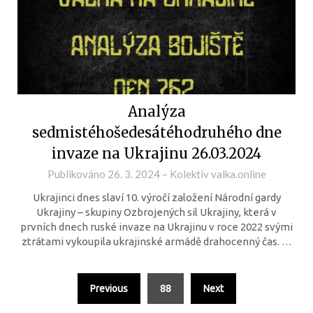
Analýza
sedmistéhošedesátéhodruhého dne
invaze na Ukrajinu 26.03.2024
Publikováno
26. 3. 2024
–
Kolektiv valka.online
Ukrajinci dnes slaví 10. výročí založení Národní gardy
Ukrajiny – skupiny Ozbrojených sil Ukrajiny, která v
prvních dnech ruské invaze na Ukrajinu v roce 2022 svými
ztrátami vykoupila ukrajinské armádě drahocenný čas. …
Previous
88
Next