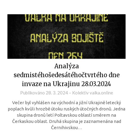
Analýza
sedmistéhošedesátéhočtvrtého dne
invaze na Ukrajinu 28.03.2024
Publikováno
28. 3. 2024
–
Kolektiv valka.online
Večer byl vyhlášen na východní a jižní Ukrajině letecký
poplach kvůli hrozbě útoku ruských útočných dronů. Jedna
skupina dronů letí Poltavskou oblastí směrem na
Čerkaskou oblast. Druhá skupina je zaznamenána nad
Černihivskou…