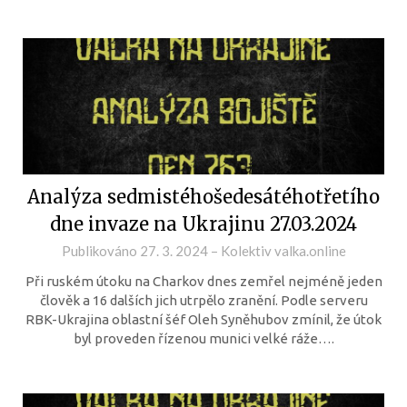
Analýza sedmistéhošedesátéhotřetího
dne invaze na Ukrajinu 27.03.2024
Publikováno
27. 3. 2024
–
Kolektiv valka.online
Při ruském útoku na Charkov dnes zemřel nejméně jeden
člověk a 16 dalších jich utrpělo zranění. Podle serveru
RBK-Ukrajina oblastní šéf Oleh Syněhubov zmínil, že útok
byl proveden řízenou munici velké ráže….