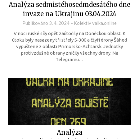
Analýza sedmistéhosedmdesátého dne
invaze na Ukrajinu 03.04.2024
Publikováno
3. 4. 2024
–
Kolektiv valka.online
V noci ruské síly opět zaútočily na Doněckou oblast. K
útoku byly nasazeny tři střely S-300 a čtyři drony Šáhed
vypuštěné z oblasti Primorsko-Achtarsk. Jednotky
protivzdušné obrany zničily všechny drony. Na
Telegramu…
Analýza