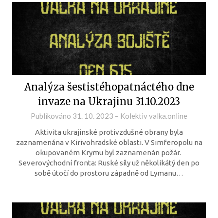
Analýza šestistéhopatnáctého dne
invaze na Ukrajinu 31.10.2023
Publikováno
31. 10. 2023
–
Kolektiv valka.online
Aktivita ukrajinské protivzdušné obrany byla
zaznamenána v Kirivohradské oblasti. V Simferopolu na
okupovaném Krymu byl zaznamenán požár.
Severovýchodní fronta: Ruské síly už několikátý den po
sobě útočí do prostoru západně od Lymanu…