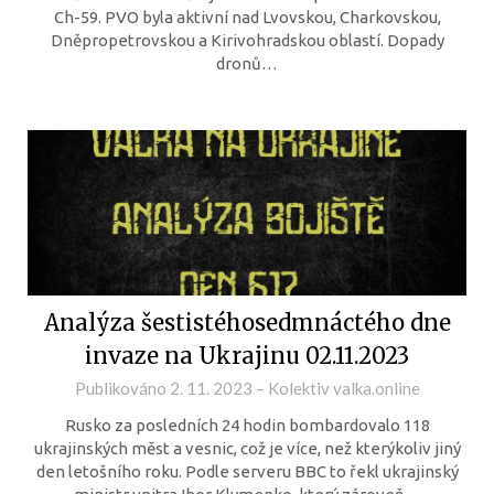
Ch-59. PVO byla aktivní nad Lvovskou, Charkovskou,
Dněpropetrovskou a Kirivohradskou oblastí. Dopady
dronů…
Analýza šestistéhosedmnáctého dne
invaze na Ukrajinu 02.11.2023
Publikováno
2. 11. 2023
–
Kolektiv valka.online
Rusko za posledních 24 hodin bombardovalo 118
ukrajinských měst a vesnic, což je více, než kterýkoliv jiný
den letošního roku. Podle serveru BBC to řekl ukrajinský