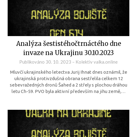
Analýza šestistéhočtrnáctého dne
invaze na Ukrajinu 30.10.2023
Publikováno
30. 10. 2023
–
Kolektiv valka.online
Mluvčí ukrajinského letectva Jurij Ihnat dnes oznámil, že
ukrajinská protivzdušná obrana sestřelila celkem 12
sebevražedných dronů Šahed a 2 střely s plochou dráhou
letu Ch-59. PVO byla aktivní především na jihu země,…