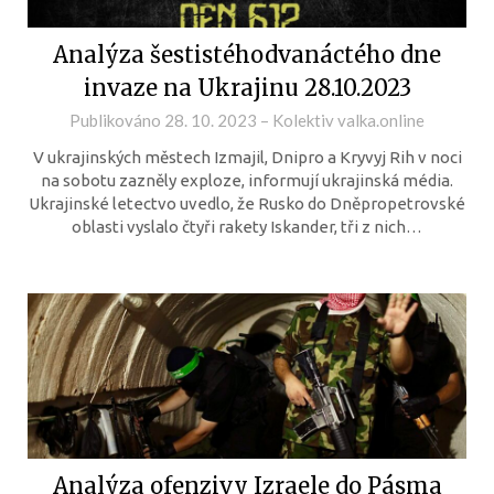
Analýza šestistéhodvanáctého dne
invaze na Ukrajinu 28.10.2023
Publikováno
28. 10. 2023
–
Kolektiv valka.online
V ukrajinských městech Izmajil, Dnipro a Kryvyj Rih v noci
na sobotu zazněly exploze, informují ukrajinská média.
Ukrajinské letectvo uvedlo, že Rusko do Dněpropetrovské
oblasti vyslalo čtyři rakety Iskander, tři z nich…
Analýza ofenzivy Izraele do Pásma