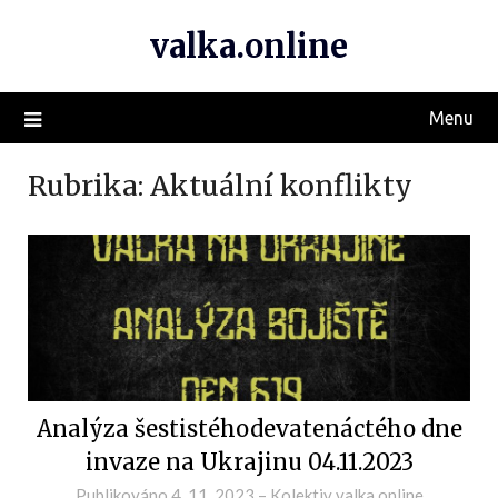
valka.online
Menu
Rubrika:
Aktuální konflikty
Analýza šestistéhodevatenáctého dne
invaze na Ukrajinu 04.11.2023
Publikováno
4. 11. 2023
–
Kolektiv valka.online