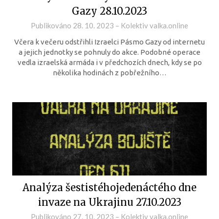
Gazy 28.10.2023
Publikováno
28. 10. 2023
–
Kolektiv valka.online
Včera k večeru odstřihli Izraelci Pásmo Gazy od internetu
a jejich jednotky se pohnuly do akce. Podobné operace
vedla izraelská armáda i v předchozích dnech, kdy se po
několika hodinách z pobřežního…
Analýza šestistéhojedenáctého dne
invaze na Ukrajinu 27.10.2023
Publikováno
27. 10. 2023
–
Kolektiv valka.online