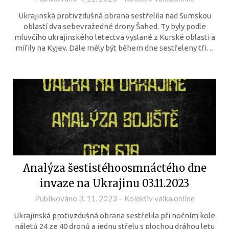
Ukrajinská protivzdušná obrana sestřelila nad Sumskou
oblastí dva sebevražedné drony Šahed. Ty byly podle
mluvčího ukrajinského letectva vyslané z Kurské oblasti a
mířily na Kyjev. Dále měly být během dne sestřeleny tři…
Analýza šestistéhoosmnáctého dne
invaze na Ukrajinu 03.11.2023
Publikováno
3. 11. 2023
–
Kolektiv valka.online
Ukrajinská protivzdušná obrana sestřelila při nočním kole
náletů 24 ze 40 dronů a jednu střelu s plochou dráhou letu