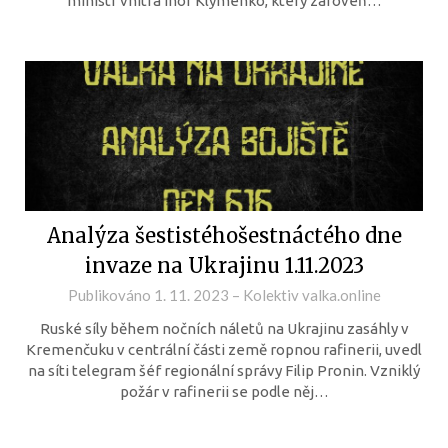
ministr vnitra Ihor Klymenko, který zároveň…
Analýza šestistéhošestnáctého dne
invaze na Ukrajinu 1.11.2023
Publikováno
1. 11. 2023
–
Kolektiv valka.online
Ruské síly během nočních náletů na Ukrajinu zasáhly v
Kremenčuku v centrální části země ropnou rafinerii, uvedl
na síti telegram šéf regionální správy Filip Pronin. Vzniklý
požár v rafinerii se podle něj…