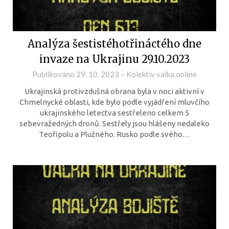
Analýza šestistéhotřináctého dne
invaze na Ukrajinu 29.10.2023
Publikováno
29. 10. 2023
–
Kolektiv valka.online
Ukrajinská protivzdušná obrana byla v noci aktivní v
Chmelnycké oblasti, kde bylo podle vyjádření mluvčího
ukrajinského letectva sestřeleno celkem 5
sebevražedných dronů. Sestřely jsou hlášeny nedaleko
Teofipolu a Plužného. Rusko podle svého…