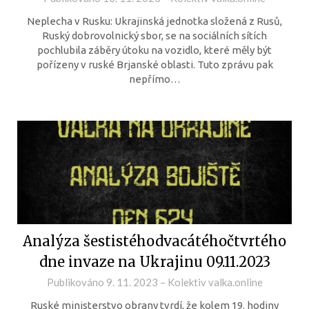
Neplecha v Rusku: Ukrajinská jednotka složená z Rusů,
Ruský dobrovolnický sbor, se na sociálních sítích
pochlubila záběry útoku na vozidlo, které měly být
pořízeny v ruské Brjanské oblasti. Tuto zprávu pak
nepřímo…
Analýza šestistéhodvacátéhočtvrtého
dne invaze na Ukrajinu 09.11.2023
Publikováno
9. 11. 2023
–
Kolektiv valka.online
Ruské ministerstvo obrany tvrdí, že kolem 19. hodiny