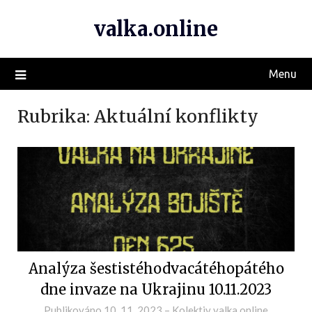
valka.online
Menu
Rubrika:
Aktuální konflikty
Analýza šestistéhodvacátéhopátého
dne invaze na Ukrajinu 10.11.2023
Publikováno
10. 11. 2023
–
Kolektiv valka.online