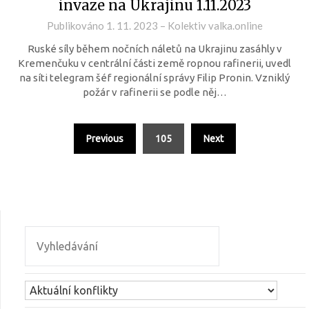
invaze na Ukrajinu 1.11.2023
Publikováno
1. 11. 2023
–
Kolektiv valka.online
Ruské síly během nočních náletů na Ukrajinu zasáhly v
Kremenčuku v centrální části země ropnou rafinerii, uvedl
na síti telegram šéf regionální správy Filip Pronin. Vzniklý
požár v rafinerii se podle něj…
Previous
105
Next