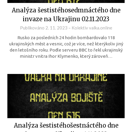
Analýza šestistéhosedmnáctého dne
invaze na Ukrajinu 02.11.2023
Publikováno
2. 11. 2023
–
Kolektiv valka.online
Rusko za posledních 24 hodin bombardovalo 118
ukrajinských měst a vesnic, což je více, než kterýkoliv jiný
den letošního roku. Podle serveru BBC to řekl ukrajinský
ministr vnitra Ihor Klymenko, který zároveň…
Analýza šestistéhošestnáctého dne