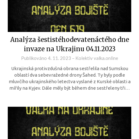
Analýza šestistéhodevatenáctého dne
invaze na Ukrajinu 04.11.2023
Publikováno
4. 11. 2023
–
Kolektiv valka.online
Ukrajinská protivzdušná obrana sestřelila nad Sumskou
oblastí dva sebevražedné drony Šahed. Ty byly podle
mluvčího ukrajinského letectva vyslané z Kurské oblasti a
mířily na Kyjev. Dále měly být během dne sestřeleny tři…