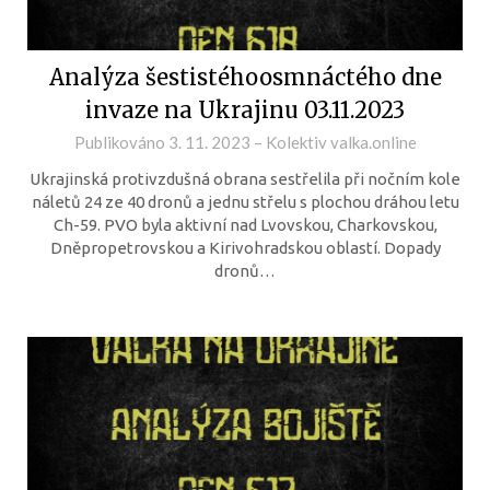
Analýza šestistéhoosmnáctého dne
invaze na Ukrajinu 03.11.2023
Publikováno
3. 11. 2023
–
Kolektiv valka.online
Ukrajinská protivzdušná obrana sestřelila při nočním kole
náletů 24 ze 40 dronů a jednu střelu s plochou dráhou letu
Ch-59. PVO byla aktivní nad Lvovskou, Charkovskou,
Dněpropetrovskou a Kirivohradskou oblastí. Dopady
dronů…