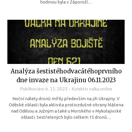
hodinou byla v Záporoží…
Analýza šestistéhodvacátéhoprvního
dne invaze na Ukrajinu 06.11.2023
Publikováno
6. 11. 2023
–
Kolektiv valka.online
Noční nálety dronů mířily především na jih Ukrajiny. V
Oděské oblasti byla aktivita protivzdušné obrany hlášena
nad Oděsou a Južným a také u Morského v Mykolajivské
oblasti. Sestřelených bylo celkem 15 dronů…