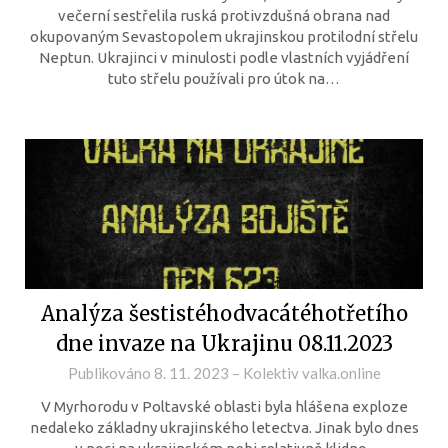
večerní sestřelila ruská protivzdušná obrana nad
okupovaným Sevastopolem ukrajinskou protilodní střelu
Neptun. Ukrajinci v minulosti podle vlastních vyjádření
tuto střelu používali pro útok na…
Analýza šestistéhodvacátéhotřetího
dne invaze na Ukrajinu 08.11.2023
Publikováno
8. 11. 2023
–
Kolektiv valka.online
V Myrhorodu v Poltavské oblasti byla hlášena exploze
nedaleko základny ukrajinského letectva. Jinak bylo dnes