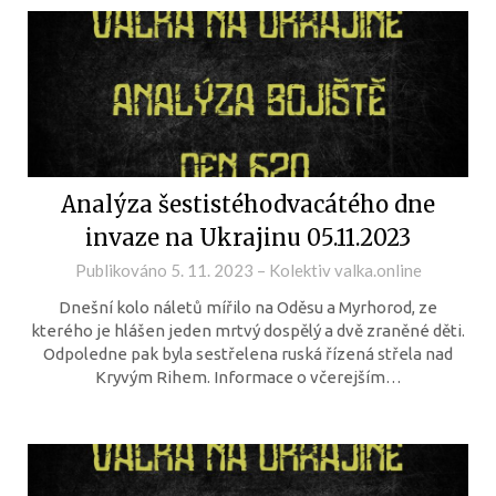
Analýza šestistéhodvacátého dne
invaze na Ukrajinu 05.11.2023
Publikováno
5. 11. 2023
–
Kolektiv valka.online
Dnešní kolo náletů mířilo na Oděsu a Myrhorod, ze
kterého je hlášen jeden mrtvý dospělý a dvě zraněné děti.
Odpoledne pak byla sestřelena ruská řízená střela nad
Kryvým Rihem. Informace o včerejším…