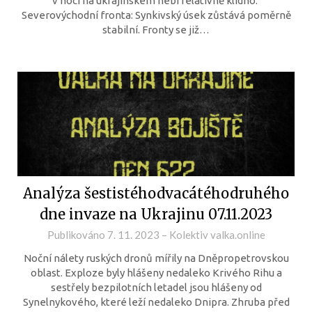
v noci na ukrajinském nebi relativně klidno.
Severovýchodní fronta: Synkivský úsek zůstává poměrně
stabilní. Fronty se již…
Analýza šestistéhodvacátéhodruhého
dne invaze na Ukrajinu 07.11.2023
Publikováno
7. 11. 2023
–
Kolektiv valka.online
Noční nálety ruských dronů mířily na Dněpropetrovskou
oblast. Exploze byly hlášeny nedaleko Krivého Rihu a
sestřely bezpilotních letadel jsou hlášeny od
Synelnykového, které leží nedaleko Dnipra. Zhruba před