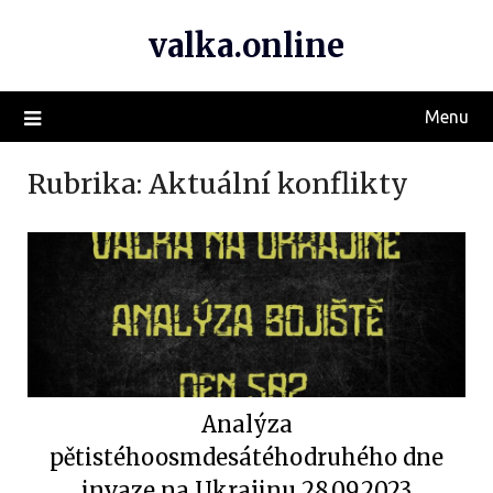
valka.online
Menu
Rubrika:
Aktuální konflikty
Analýza
pětistéhoosmdesátéhodruhého dne
invaze na Ukrajinu 28.09.2023