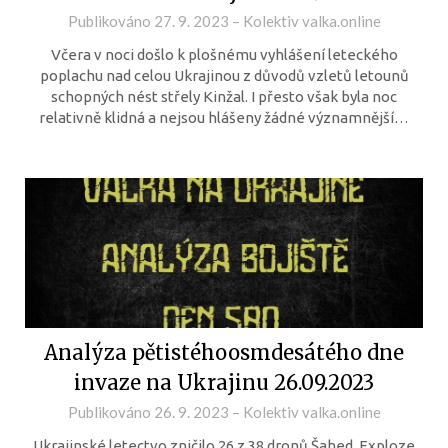
Publikováno
27. 9. 2023
–
Kolektiv valka.online
Včera v noci došlo k plošnému vyhlášení leteckého
poplachu nad celou Ukrajinou z důvodů vzletů letounů
schopných nést střely Kinžal. I přesto však byla noc
relativně klidná a nejsou hlášeny žádné významnější…
Analýza pětistéhoosmdesátého dne
invaze na Ukrajinu 26.09.2023
Publikováno
26. 9. 2023
–
Kolektiv valka.online
Ukrajinské letectvo zničilo 26 z 38 dronů Šahed. Exploze