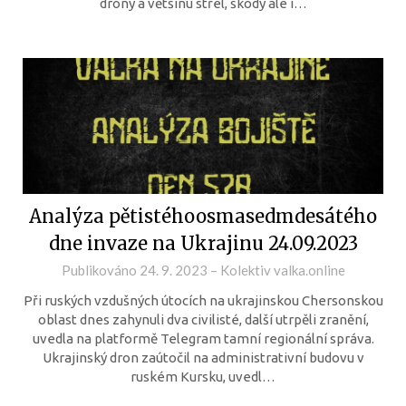
drony a většinu střel, škody ale i…
Analýza pětistéhoosmasedmdesátého
dne invaze na Ukrajinu 24.09.2023
Publikováno
24. 9. 2023
–
Kolektiv valka.online
Při ruských vzdušných útocích na ukrajinskou Chersonskou
oblast dnes zahynuli dva civilisté, další utrpěli zranění,
uvedla na platformě Telegram tamní regionální správa.
Ukrajinský dron zaútočil na administrativní budovu v
ruském Kursku, uvedl…