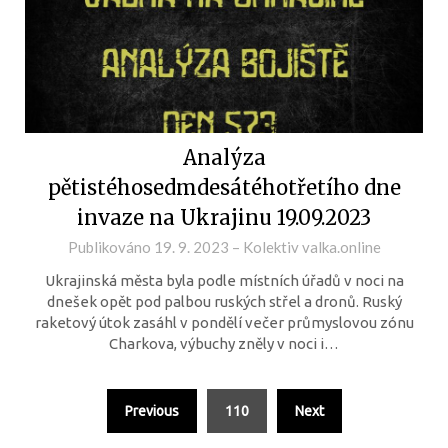
Analýza
pětistéhosedmdesátéhotřetího dne
invaze na Ukrajinu 19.09.2023
Publikováno
19. 9. 2023
–
Kolektiv valka.online
Ukrajinská města byla podle místních úřadů v noci na
dnešek opět pod palbou ruských střel a dronů. Ruský
raketový útok zasáhl v pondělí večer průmyslovou zónu
Charkova, výbuchy zněly v noci i…
Previous
110
Next