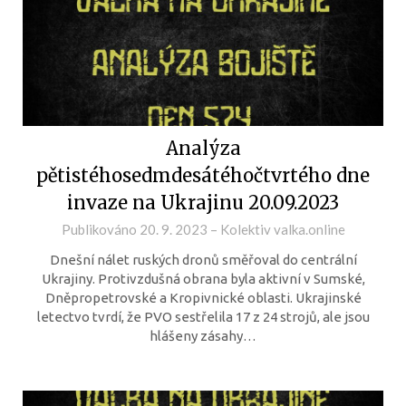
Analýza
pětistéhosedmdesátéhočtvrtého dne
invaze na Ukrajinu 20.09.2023
Publikováno
20. 9. 2023
–
Kolektiv valka.online
Dnešní nálet ruských dronů směřoval do centrální
Ukrajiny. Protivzdušná obrana byla aktivní v Sumské,
Dněpropetrovské a Kropivnické oblasti. Ukrajinské
letectvo tvrdí, že PVO sestřelila 17 z 24 strojů, ale jsou
hlášeny zásahy…