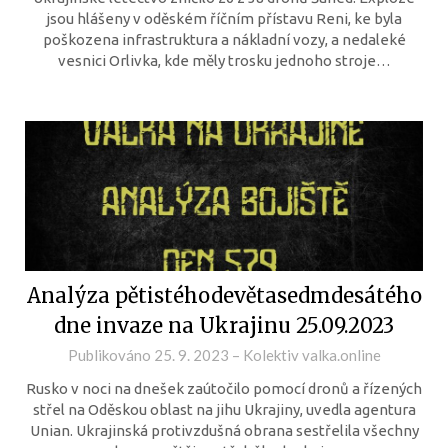
jsou hlášeny v oděském říčním přístavu Reni, ke byla
poškozena infrastruktura a nákladní vozy, a nedaleké
vesnici Orlivka, kde měly trosku jednoho stroje…
Analýza pětistéhodevětasedmdesátého
dne invaze na Ukrajinu 25.09.2023
Publikováno
25. 9. 2023
–
Kolektiv valka.online
Rusko v noci na dnešek zaútočilo pomocí dronů a řízených
střel na Oděskou oblast na jihu Ukrajiny, uvedla agentura
Unian. Ukrajinská protivzdušná obrana sestřelila všechny