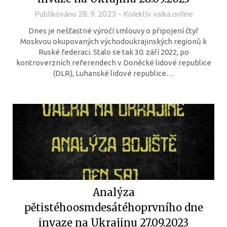
Publikováno
28. 9. 2023
–
Kolektiv valka.online
Dnes je nešťastné výročí smlouvy o připojení čtyř
Moskvou okupovaných východoukrajinských regionů k
Ruské federaci. Stalo se tak 30. září 2022, po
kontroverzních referendech v Doněcké lidové republice
(DLR), Luhanské lidové republice…
Analýza
pětistéhoosmdesátéhoprvního dne
invaze na Ukrajinu 27.09.2023