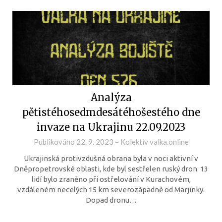
Analýza
pětistéhosedmdesátéhošestého dne
invaze na Ukrajinu 22.09.2023
Publikováno
22. 9. 2023
–
Kolektiv valka.online
Ukrajinská protivzdušná obrana byla v noci aktivní v
Dněpropetrovské oblasti, kde byl sestřelen ruský dron. 13
lidí bylo zraněno při ostřelování v Kurachovém,
vzdáleném necelých 15 km severozápadně od Marjinky.
Dopad dronu…