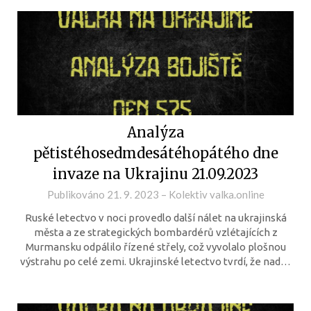
Analýza
pětistéhosedmdesátéhopátého dne
invaze na Ukrajinu 21.09.2023
Publikováno
21. 9. 2023
–
Kolektiv valka.online
Ruské letectvo v noci provedlo další nálet na ukrajinská
města a ze strategických bombardérů vzlétajících z
Murmansku odpálilo řízené střely, což vyvolalo plošnou
výstrahu po celé zemi. Ukrajinské letectvo tvrdí, že nad…