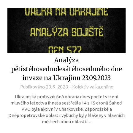
Analýza
pětistéhosedmdesátéhosedmého dne
invaze na Ukrajinu 23.09.2023
Publikováno
23. 9. 2023
–
Kolektiv valka.online
Ukrajinská protivzdušná obrana dnes podle tvrzení
mluvčího letectva Ihnata sestřelila 14 z 15 dronů Šahed.
PVO byla aktivní v Charkovské, Záporožské a
Dněpropetrovské oblasti, výbuchy byly hlášeny v hlavních
městech obou oblastí….