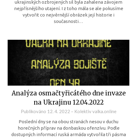
ukrajinských ozbrojených sil byla zahalena závojem
nejpřísnějšího utajení. I z toho mála se ale pokusíme
vytvořit co nejvěrnější obrázek její historie i
současnosti…
Analýza osmačtyřicátého dne invaze
na Ukrajinu 12.04.2022
Publikováno
12. 4. 2022
–
Kolektiv valka.online
Poslední dny se na obou stranách nesou v duchu
horečných příprav na donbaskou ofenzívu. Podle
dostupných informací ruská armáda vytvořila tři pásma