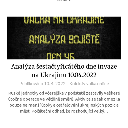
Analýza šestačtyřicátého dne invaze
na Ukrajinu 10.04.2022
Publikováno
10. 4. 2022
–
Kolektiv valka.online
Ruské jednotky od včerejška v podstatě zastavily veškeré
útočné operace ve většině směrů. Aktivita se tak omezila
pouze na menší útoky a ostřelování ukrajinských pozic a
měst. Počáteční odhad, že rozhodující velký…