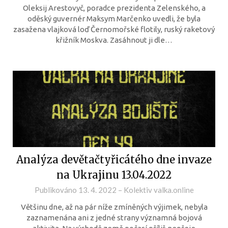
Oleksij Arestovyč, poradce prezidenta Zelenského, a
oděský guvernér Maksym Marčenko uvedli, že byla
zasažena vlajková loď Černomořské flotily, ruský raketový
křižník Moskva. Zasáhnout ji dle…
Analýza devětačtyřicátého dne invaze
na Ukrajinu 13.04.2022
Publikováno
13. 4. 2022
–
Kolektiv valka.online
Většinu dne, až na pár níže zmíněných výjimek, nebyla
zaznamenána ani z jedné strany významná bojová