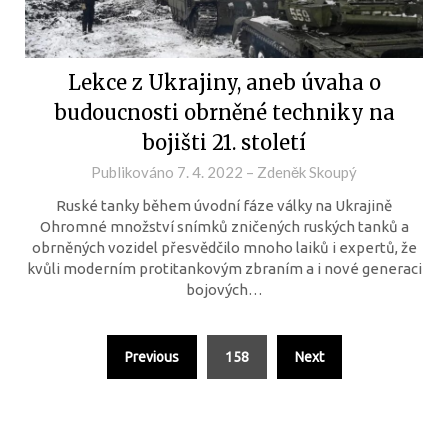
Lekce z Ukrajiny, aneb úvaha o
budoucnosti obrněné techniky na
bojišti 21. století
Publikováno
7. 4. 2022
–
Zdeněk Skoupý
Ruské tanky během úvodní fáze války na Ukrajině
Ohromné množství snímků zničených ruských tanků a
obrněných vozidel přesvědčilo mnoho laiků i expertů, že
kvůli moderním protitankovým zbraním a i nové generaci
bojových…
Previous
158
Next