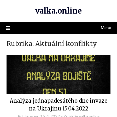
valka.online
Menu
Rubrika:
Aktuální konflikty
Analýza jednapadesátého dne invaze
na Ukrajinu 15.04.2022
Publikováno
15. 4. 2022
–
Kolektiv valka.online