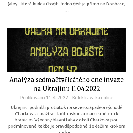
(vlny), které budou útočit. Jedna část je přímo na Donbase,
…
Analýza sedmačtyřicátého dne invaze
na Ukrajinu 11.04.2022
Publikováno
11. 4. 2022
–
Kolektiv valka.online
Ukrajinci podnikli protiútok na severozápadě a východě
Charkova a snaží se tlačit ruskou armádu směrem k
hranicím. Všechny hlavní tahy v okolí Charkova jsou
podminované, takže je pravděpodobné, že dalším krokem
ruské…