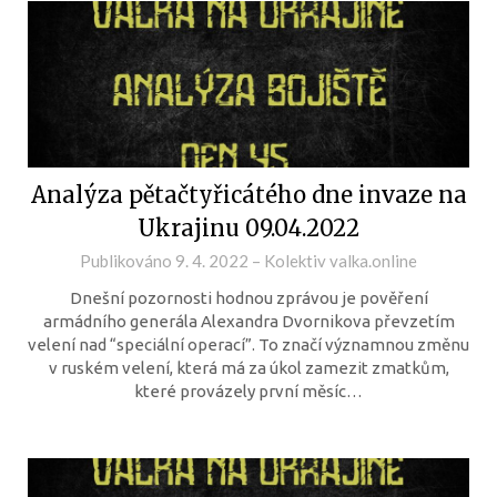
Analýza pětačtyřicátého dne invaze na
Ukrajinu 09.04.2022
Publikováno
9. 4. 2022
–
Kolektiv valka.online
Dnešní pozornosti hodnou zprávou je pověření
armádního generála Alexandra Dvornikova převzetím
velení nad “speciální operací”. To značí významnou změnu
v ruském velení, která má za úkol zamezit zmatkům,
které provázely první měsíc…