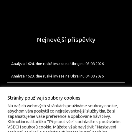
Nejnovější příspěvky
Analýza 1624. dne ruské invaze na Ukrajinu 05.08.2026
Analýza 1623. dne ruské invaze na Ukrajinu 04.08.2026
Analýza 1622. dne ruské invaze na Ukrajinu 03.08.2026
Stránky používají soubory cookies
Na našich webových stránkách používáme soubory cookie,
abychom vám poskytli co nejrelevantnější služby tím, že si
zapamatujeme vaše preference a opakované návštěvy.
Kliknutím na tlačítko "Přijmout vše" souhlasíte s používáním
VŠECH souborů cookie. Můžete však navštívit "Nastavení