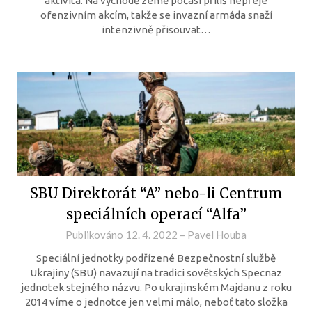
aktivita. Na východě země počasí příliš nepřeje
ofenzivním akcím, takže se invazní armáda snaží
intenzivně přisouvat…
SBU Direktorát “A” nebo-li Centrum
speciálních operací “Alfa”
Publikováno
12. 4. 2022
–
Pavel Houba
Speciální jednotky podřízené Bezpečnostní službě
Ukrajiny (SBU) navazují na tradici sovětských Specnaz
jednotek stejného názvu. Po ukrajinském Majdanu z roku
2014 víme o jednotce jen velmi málo, neboť tato složka