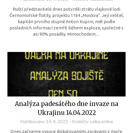
Ruští představitelé dnes potvrdili ztrátu vlajkové lodi
Černomořské flotily, projektu 1164 „Moskva“. Její velitel,
kapitán prvního stupně Anton Kuprin, měl podle
posledních informací zemřít během exploze, společně s
asi 90% posádky. Mimochodem…
Analýza padesátého dne invaze na
Ukrajinu 14.04.2022
Publikováno
14. 4. 2022
–
Kolektiv valka.online
Dnes začneme vysoce diskutovanými zprávami z moře.