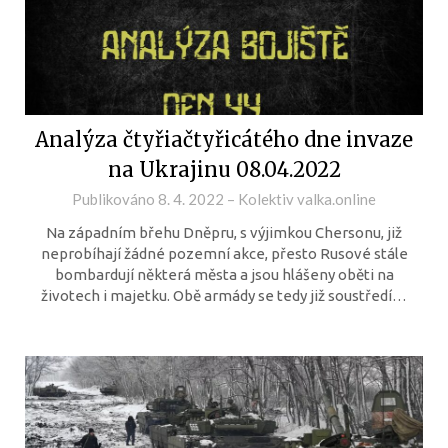
Analýza čtyřiačtyřicátého dne invaze
na Ukrajinu 08.04.2022
Publikováno
8. 4. 2022
–
Kolektiv valka.online
Na západním břehu Dněpru, s výjimkou Chersonu, již
neprobíhají žádné pozemní akce, přesto Rusové stále
bombardují některá města a jsou hlášeny oběti na
životech i majetku. Obě armády se tedy již soustředí…