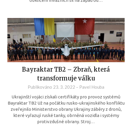
obklíčení invazních sil na západ od…
Bayraktar TB2 – Zbraň, která
transformuje válku
Publikováno
23. 3. 2022
–
Pavel Houba
Ukrajinští vojáci získali certifikáty pro provoz systémů
Bayraktar TB2 Už na počátku rusko-ukrajinského konfliktu
zveřejnilo Ministerstvo obrany Ukrajiny záběry z dronů,
které vyřazují ruské tanky, obrněná vozidla i systémy
protivzdušné obrany. Stroj…