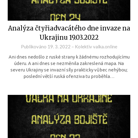
Analýza čtyřiadvacátého dne invaze na
Ukrajinu 19.03.2022
Publikováno
19. 3. 2022
–
Kolektiv valka.online
Ani dnes nedošlo z ruské strany k žádnému rozhodujícímu
úderu. A ani dnes se nezměnila zakreslená mapa. Na
severu Ukrajiny se invazní síly prakticky vůbec nehýbou;
poslední větší ruská ofenziva tu proběhla…