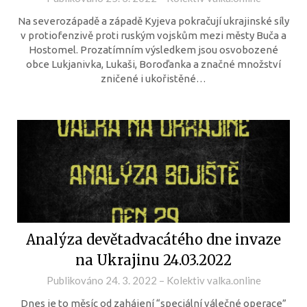
Na severozápadě a západě Kyjeva pokračují ukrajinské síly
v protiofenzivě proti ruským vojskům mezi městy Buča a
Hostomel. Prozatímním výsledkem jsou osvobozené
obce Lukjanivka, Lukaši, Boroďanka a značné množství
zničené i ukořistěné…
Analýza devětadvacátého dne invaze
na Ukrajinu 24.03.2022
Publikováno
24. 3. 2022
–
Kolektiv valka.online
Dnes je to měsíc od zahájení “speciální válečné operace”