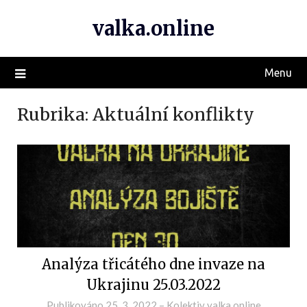
valka.online
Menu
Rubrika:
Aktuální konflikty
Analýza třicátého dne invaze na
Ukrajinu 25.03.2022
Publikováno
25. 3. 2022
–
Kolektiv valka.online