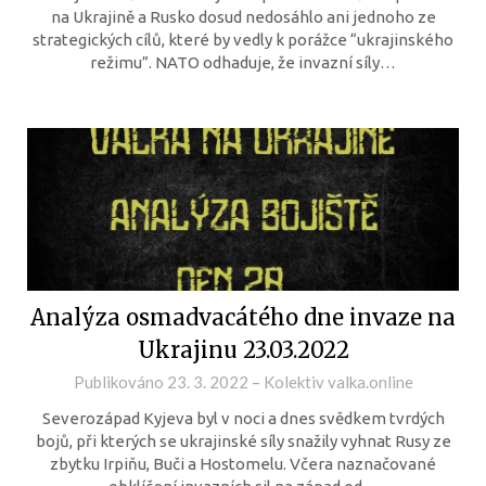
na Ukrajině a Rusko dosud nedosáhlo ani jednoho ze
strategických cílů, které by vedly k porážce “ukrajinského
režimu”. NATO odhaduje, že invazní síly…
Analýza osmadvacátého dne invaze na
Ukrajinu 23.03.2022
Publikováno
23. 3. 2022
–
Kolektiv valka.online
Severozápad Kyjeva byl v noci a dnes svědkem tvrdých
bojů, při kterých se ukrajinské síly snažily vyhnat Rusy ze
zbytku Irpiňu, Buči a Hostomelu. Včera naznačované