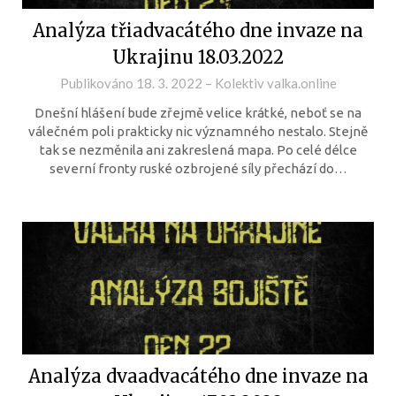
Analýza třiadvacátého dne invaze na
Ukrajinu 18.03.2022
Publikováno
18. 3. 2022
–
Kolektiv valka.online
Dnešní hlášení bude zřejmě velice krátké, neboť se na
válečném poli prakticky nic významného nestalo. Stejně
tak se nezměnila ani zakreslená mapa. Po celé délce
severní fronty ruské ozbrojené síly přechází do…
Analýza dvaadvacátého dne invaze na