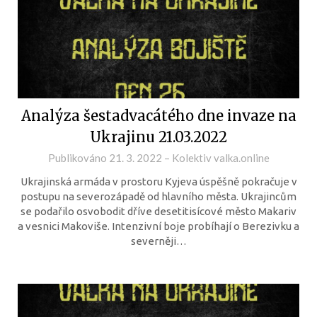
Analýza šestadvacátého dne invaze na
Ukrajinu 21.03.2022
Publikováno
21. 3. 2022
–
Kolektiv valka.online
Ukrajinská armáda v prostoru Kyjeva úspěšně pokračuje v
postupu na severozápadě od hlavního města. Ukrajincům
se podařilo osvobodit dříve desetitisícové město Makariv
a vesnici Makoviše. Intenzivní boje probíhají o Berezivku a
severněji…