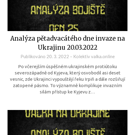
Analýza pětadvacátého dne invaze na
Ukrajinu 20.03.2022
Publikováno
20. 3. 2022
–
Kolektiv valka.online
Po včerejším úspěšném ukrajinském protiútoku
severozápadně od Kyjeva, který osvobodil asi deset
vesnic, zde Ukrajinci vypouštějí řeku Irpiň a dále rozšiřují
zatopené pásmo. To významně komplikuje invazním
silám přístup ke Kyjevu z…