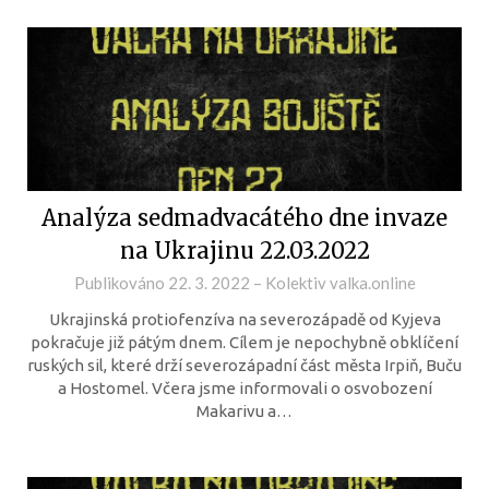
Analýza sedmadvacátého dne invaze
na Ukrajinu 22.03.2022
Publikováno
22. 3. 2022
–
Kolektiv valka.online
Ukrajinská protiofenzíva na severozápadě od Kyjeva
pokračuje již pátým dnem. Cílem je nepochybně obklíčení
ruských sil, které drží severozápadní část města Irpiň, Buču
a Hostomel. Včera jsme informovali o osvobození
Makarivu a…