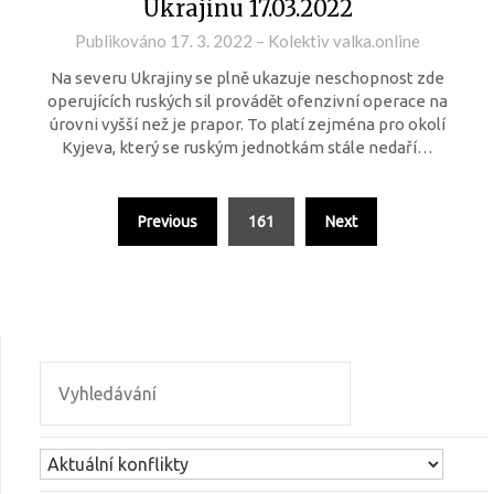
Ukrajinu 17.03.2022
Publikováno
17. 3. 2022
–
Kolektiv valka.online
Na severu Ukrajiny se plně ukazuje neschopnost zde
operujících ruských sil provádět ofenzivní operace na
úrovni vyšší než je prapor. To platí zejména pro okolí
Kyjeva, který se ruským jednotkám stále nedaří…
Previous
161
Next