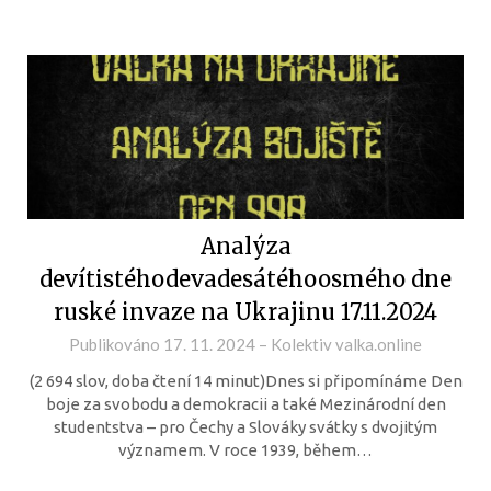
Analýza
devítistéhodevadesátéhoosmého dne
ruské invaze na Ukrajinu 17.11.2024
Publikováno
17. 11. 2024
–
Kolektiv valka.online
(2 694 slov, doba čtení 14 minut)Dnes si připomínáme Den
boje za svobodu a demokracii a také Mezinárodní den
studentstva – pro Čechy a Slováky svátky s dvojitým
významem. V roce 1939, během…