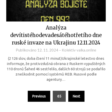
Analýza
devítistéhodevadesátéhotřetího dne
ruské invaze na Ukrajinu 12.11.2024
Publikováno
12. 11. 2024
–
Kolektiv valka.online
(2 126 slov, doba čtení 11 minut)Ukrajinské letectvo dnes
informuje, že protivzdušná obrana z Ruskem vypuštěných
110 dronů Šahed 46 sestřelilo, dalších 60 strojů se podařilo
zneškodnit pomocí systémů REB. Rusové podle
agentury…
Previous
65
Next