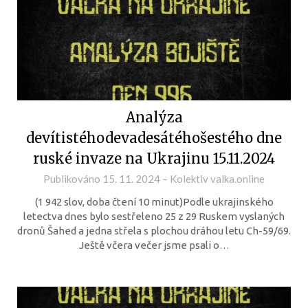
Analýza
devítistéhodevadesátéhošestého dne
ruské invaze na Ukrajinu 15.11.2024
Publikováno
15. 11. 2024
–
Kolektiv valka.online
(1 942 slov, doba čtení 10 minut)Podle ukrajinského
letectva dnes bylo sestřeleno 25 z 29 Ruskem vyslaných
dronů Šahed a jedna střela s plochou dráhou letu Ch-59/69.
Ještě včera večer jsme psali o…