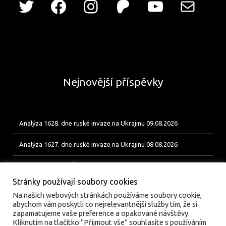
Nejnovější příspěvky
Analýza 1628. dne ruské invaze na Ukrajinu 09.08.2026
Analýza 1627. dne ruské invaze na Ukrajinu 08.08.2026
Od Bobíka k FUP. Český energetický uzel pro ukrajinské jednotky
Stránky používají soubory cookies
Na našich webových stránkách používáme soubory cookie,
abychom vám poskytli co nejrelevantnější služby tím, že si
zapamatujeme vaše preference a opakované návštěvy.
Kliknutím na tlačítko "Přijmout vše" souhlasíte s používáním