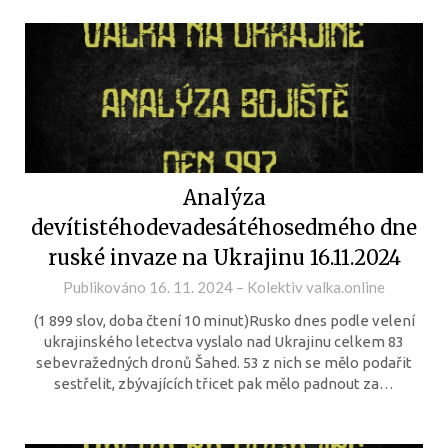
Analýza
devítistéhodevadesátéhosedmého dne
ruské invaze na Ukrajinu 16.11.2024
Publikováno
16. 11. 2024
–
Kolektiv valka.online
(1 899 slov, doba čtení 10 minut)Rusko dnes podle velení
ukrajinského letectva vyslalo nad Ukrajinu celkem 83
sebevražedných dronů Šahed. 53 z nich se mělo podařit
sestřelit, zbývajících třicet pak mělo padnout za…