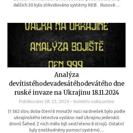
dalších 30 bylo zlikvidováno systémy REB. Rusové…
Analýza
devítistéhodevadesátéhodevátého dne
ruské invaze na Ukrajinu 18.11.2024
Publikováno
18. 11. 2024
–
Kolektiv valka.online
(1 562 slov, doba čtení 8 minut)V noci na dnešek bylo podle
ukrajinského letectva vysláno nad Ukrajinu jedenáct
dronů Šahed. Z nich mělo být sestřeleno 8 strojů. Ostatní
byly zneškodněny pomocí systémů…