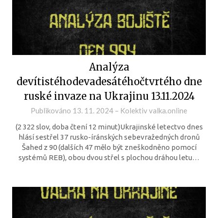
Analýza
devítistéhodevadesátéhočtvrtého dne
ruské invaze na Ukrajinu 13.11.2024
Publikováno
13. 11. 2024
–
Kolektiv valka.online
(2 322 slov, doba čtení 12 minut)Ukrajinské letectvo dnes
hlásí sestřel 37 rusko-íránských sebevražedných dronů
Šahed z 90 (dalších 47 mělo být zneškodněno pomocí
systémů REB), obou dvou střel s plochou dráhou letu…