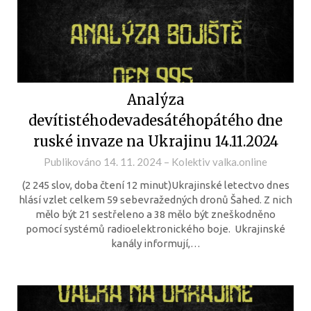
Analýza
devítistéhodevadesátéhopátého dne
ruské invaze na Ukrajinu 14.11.2024
Publikováno
14. 11. 2024
–
Kolektiv valka.online
(2 245 slov, doba čtení 12 minut)Ukrajinské letectvo dnes
hlásí vzlet celkem 59 sebevražedných dronů Šahed. Z nich
mělo být 21 sestřeleno a 38 mělo být zneškodněno
pomocí systémů radioelektronického boje. Ukrajinské
kanály informují,…