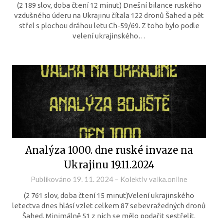
(2 189 slov, doba čtení 12 minut) Dnešní bilance ruského
vzdušného úderu na Ukrajinu čítala 122 dronů Šahed a pět
střel s plochou dráhou letu Ch-59/69. Z toho bylo podle
velení ukrajinského…
Analýza 1000. dne ruské invaze na
Ukrajinu 19.11.2024
Publikováno
19. 11. 2024
–
Kolektiv valka.online
(2 761 slov, doba čtení 15 minut)Velení ukrajinského
letectva dnes hlásí vzlet celkem 87 sebevražedných dronů
Šahed. Minimálně 51 z nich se mělo podařit sestřelit,