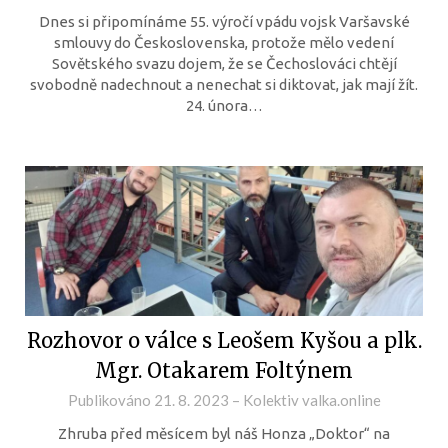
Dnes si připomínáme 55. výročí vpádu vojsk Varšavské
smlouvy do Československa, protože mělo vedení
Sovětského svazu dojem, že se Čechoslováci chtějí
svobodně nadechnout a nenechat si diktovat, jak mají žít.
24. února…
Rozhovor o válce s Leošem Kyšou a plk.
Mgr. Otakarem Foltýnem
Publikováno
21. 8. 2023
–
Kolektiv valka.online
Zhruba před měsícem byl náš Honza „Doktor“ na