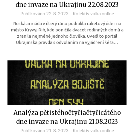
dne invaze na Ukrajinu 22.08.2023
Publikováno
22. 8. 2023
–
Kolektiv valka.online
Ruská armáda v úterý ráno podnikla raketový úder na
město Kryvyj Rih, kde poničila dvacet rodinných domů a
zranila nejméně jednoho člověka. Uvedl to portál
Ukrajinska pravda s odvoláním na vyjádření šéfa…
Analýza pětistéhočtyřiačtyřicátého
dne invaze na Ukrajinu 21.08.2023
Publikováno
21. 8. 2023
–
Kolektiv valka.online