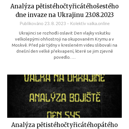
Analýza pětistéhočtyřicátéhošestého
dne invaze na Ukrajinu 23.08.2023
Publikováno
23. 8. 2023
–
Kolektiv valka.online
Ukrajinci se rozhodli oslavit Den vlajky vskutku
velkolepými ohňostroji na okupovaném Krymu a v
Moskvě. Před pár týdny v kresleném videu slibovali na
dnešní den velké překvapení, které se jim zjevně
povedlo. …
Analýza pětistéhočtyřicátéhopátého