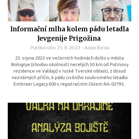
Informační mlha kolem pádu letadla
Jevgenije Prigožina
Publikováno
25. 8. 2023
–
Adam Burda
23. srpna 2023 ve večerních hodinách došlo u města
Bologoje (shodou okolností necelých 50 km od Putinovy
rezidence ve Valdaji) v ruské Tverské oblasti, z dosud
neznámých příčin, k pádu civilního soukromého letadla
Embraer Legacy 600 s registračním číslem RA-02795.