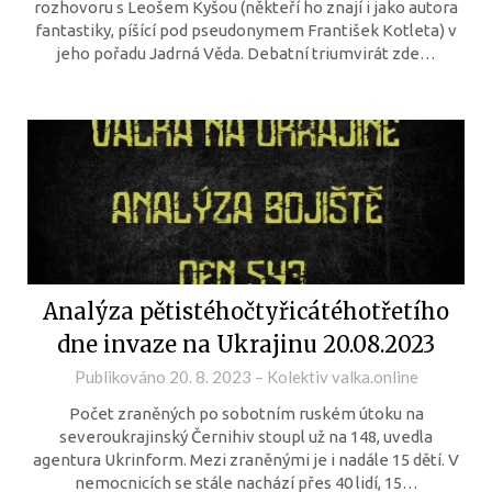
rozhovoru s Leošem Kyšou (někteří ho znají i jako autora
fantastiky, píšící pod pseudonymem František Kotleta) v
jeho pořadu Jadrná Věda. Debatní triumvirát zde…
Analýza pětistéhočtyřicátéhotřetího
dne invaze na Ukrajinu 20.08.2023
Publikováno
20. 8. 2023
–
Kolektiv valka.online
Počet zraněných po sobotním ruském útoku na
severoukrajinský Černihiv stoupl už na 148, uvedla
agentura Ukrinform. Mezi zraněnými je i nadále 15 dětí. V
nemocnicích se stále nachází přes 40 lidí, 15…