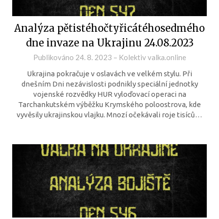
Analýza pětistéhočtyřicátéhosedmého
dne invaze na Ukrajinu 24.08.2023
Publikováno
24. 8. 2023
–
Kolektiv valka.online
Ukrajina pokračuje v oslavách ve velkém stylu. Při
dnešním Dni nezávislosti podnikly speciální jednotky
vojenské rozvědky HUR vyloďovací operaci na
Tarchankutském výběžku Krymského poloostrova, kde
vyvěsily ukrajinskou vlajku. Mnozí očekávali roje tisíců…