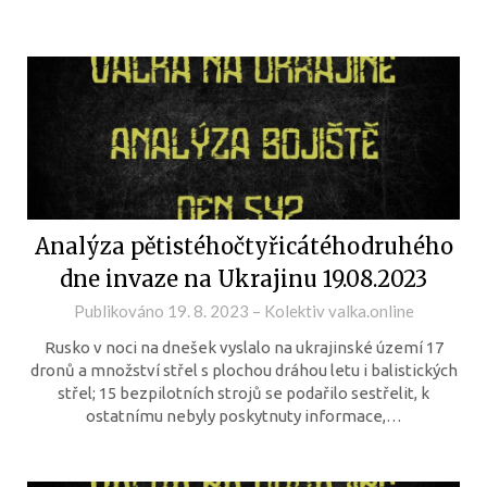
Analýza pětistéhočtyřicátéhodruhého
dne invaze na Ukrajinu 19.08.2023
Publikováno
19. 8. 2023
–
Kolektiv valka.online
Rusko v noci na dnešek vyslalo na ukrajinské území 17
dronů a množství střel s plochou dráhou letu i balistických
střel; 15 bezpilotních strojů se podařilo sestřelit, k
ostatnímu nebyly poskytnuty informace,…