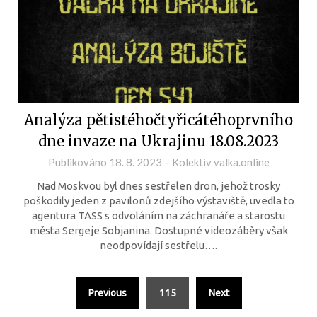
Analýza pětistéhočtyřicátéhoprvního
dne invaze na Ukrajinu 18.08.2023
Publikováno
18. 8. 2023
–
Kolektiv valka.online
Nad Moskvou byl dnes sestřelen dron, jehož trosky
poškodily jeden z pavilonů zdejšího výstaviště, uvedla to
agentura TASS s odvoláním na záchranáře a starostu
města Sergeje Sobjanina. Dostupné videozáběry však
neodpovídají sestřelu….
Previous
115
Next