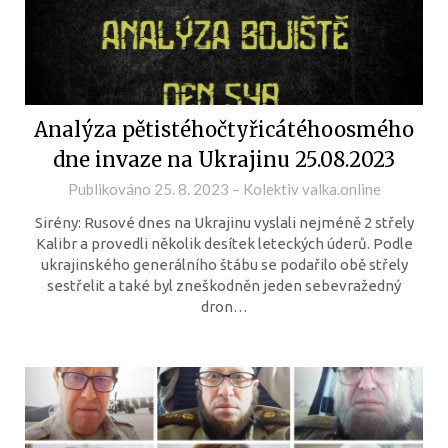
Analýza pětistéhočtyřicátéhoosmého
dne invaze na Ukrajinu 25.08.2023
Publikováno
25. 8. 2023
–
Kolektiv valka.online
Sirény: Rusové dnes na Ukrajinu vyslali nejméně 2 střely
Kalibr a provedli několik desítek leteckých úderů. Podle
ukrajinského generálního štábu se podařilo obě střely
sestřelit a také byl zneškodněn jeden sebevražedný
dron…