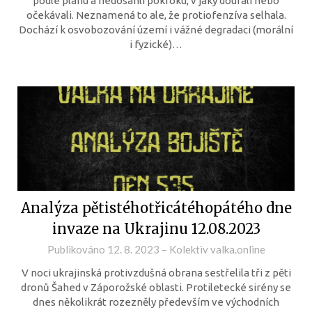
podle plánu a nedosáhli pokroku, v jaký doufali nebo
očekávali. Neznamená to ale, že protiofenzíva selhala.
Dochází k osvobozování území i vážné degradaci (morální
i fyzické)…
Analýza pětistéhotřicátéhopátého dne
invaze na Ukrajinu 12.08.2023
Publikováno
12. 8. 2023
–
Kolektiv valka.online
V noci ukrajinská protivzdušná obrana sestřelila tři z pěti
dronů Šahed v Záporožské oblasti. Protiletecké sirény se
dnes několikrát rozezněly především ve východních