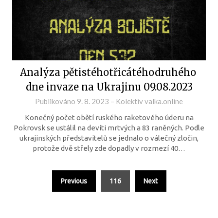
Analýza pětistéhotřicátéhodruhého
dne invaze na Ukrajinu 09.08.2023
Publikováno
9. 8. 2023
–
Kolektiv valka.online
Konečný počet obětí ruského raketového úderu na
Pokrovsk se ustálil na devíti mrtvých a 83 raněných. Podle
ukrajinských představitelů se jednalo o válečný zločin,
protože dvě střely zde dopadly v rozmezí 40…
Previous
116
Next