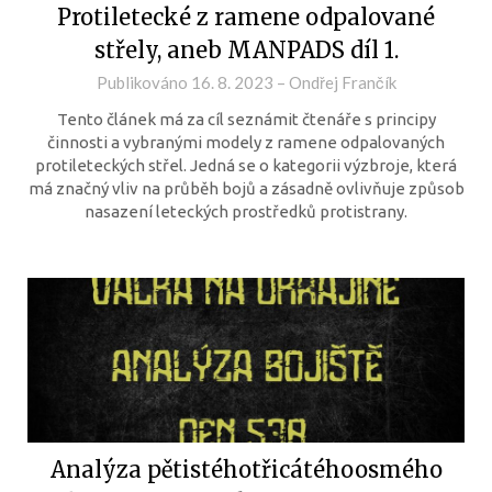
Protiletecké z ramene odpalované
střely, aneb MANPADS díl 1.
Publikováno
16. 8. 2023
–
Ondřej Frančík
Tento článek má za cíl seznámit čtenáře s principy
činnosti a vybranými modely z ramene odpalovaných
protileteckých střel. Jedná se o kategorii výzbroje, která
má značný vliv na průběh bojů a zásadně ovlivňuje způsob
nasazení leteckých prostředků protistrany.
Analýza pětistéhotřicátéhoosmého