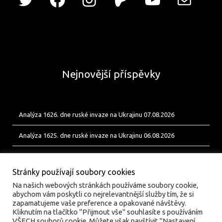
Nejnovější příspěvky
Analýza 1626. dne ruské invaze na Ukrajinu 07.08.2026
Analýza 1625. dne ruské invaze na Ukrajinu 06.08.2026
Analýza 1624. dne ruské invaze na Ukrajinu 05.08.2026
Stránky používají soubory cookies
Na našich webových stránkách používáme soubory cookie,
abychom vám poskytli co nejrelevantnější služby tím, že si
zapamatujeme vaše preference a opakované návštěvy.
Kliknutím na tlačítko "Přijmout vše" souhlasíte s používáním
VŠECH souborů cookie. Můžete však navštívit "Nastavení