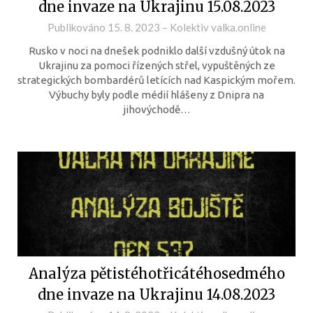
dne invaze na Ukrajinu 15.08.2023
Publikováno
15. 8. 2023
–
Kolektiv valka.online
Rusko v noci na dnešek podniklo další vzdušný útok na
Ukrajinu za pomoci řízených střel, vypuštěných ze
strategických bombardérů letících nad Kaspickým mořem.
Výbuchy byly podle médií hlášeny z Dnipra na
jihovýchodě…
Analýza pětistéhotřicátéhosedmého
dne invaze na Ukrajinu 14.08.2023