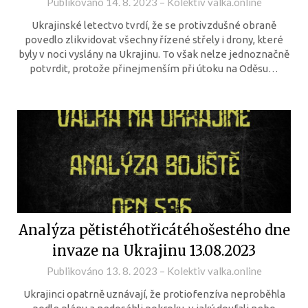
Publikováno
14. 8. 2023
–
Kolektiv valka.online
Ukrajinské letectvo tvrdí, že se protivzdušné obraně
povedlo zlikvidovat všechny řízené střely i drony, které
byly v noci vyslány na Ukrajinu. To však nelze jednoznačně
potvrdit, protože přinejmenším při útoku na Oděsu…
Analýza pětistéhotřicátéhošestého dne
invaze na Ukrajinu 13.08.2023
Publikováno
13. 8. 2023
–
Kolektiv valka.online
Ukrajinci opatrně uznávají, že protiofenzíva neproběhla