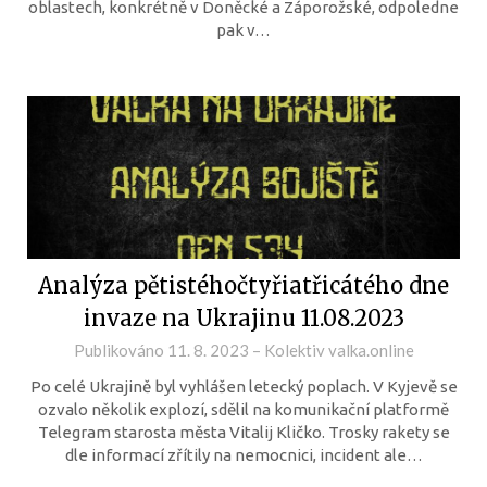
oblastech, konkrétně v Doněcké a Záporožské, odpoledne
pak v…
Analýza pětistéhočtyřiatřicátého dne
invaze na Ukrajinu 11.08.2023
Publikováno
11. 8. 2023
–
Kolektiv valka.online
Po celé Ukrajině byl vyhlášen letecký poplach. V Kyjevě se
ozvalo několik explozí, sdělil na komunikační platformě
Telegram starosta města Vitalij Kličko. Trosky rakety se
dle informací zřítily na nemocnici, incident ale…