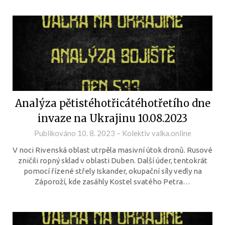
Analýza pětistéhotřicátéhotřetího dne
invaze na Ukrajinu 10.08.2023
Publikováno
10. 8. 2023
–
Kolektiv valka.online
V noci Rivenská oblast utrpěla masivní útok dronů. Rusové
zničili ropný sklad v oblasti Duben. Další úder, tentokrát
pomocí řízené střely Iskander, okupační síly vedly na
Záporoží, kde zasáhly Kostel svatého Petra…