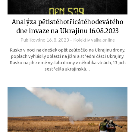
Analýza pětistéhotřicátéhodevátého
dne invaze na Ukrajinu 16.08.2023
Publikováno
16. 8. 2023
–
Kolektiv valka.online
Rusko v noci na dnešek opět zaútočilo na Ukrajinu drony,
poplach vyhlásily oblasti na jižní a střední části Ukrajiny.
Rusko na jih země vyslalo drony v několika vlnách, 13 jich
sestřelila ukrajinská…