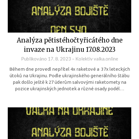
Analýza pětistéhočtyřicátého dne
invaze na Ukrajinu 17.08.2023
Publikováno
17. 8. 2023
–
Kolektiv valka.online
Během dne provedl nepřítel 4x raketové a 37x leteckých
útoků na Ukrajinu. Podle ukrajinského generálního štábu
pak došlo ještě k 27 úderům salvovými raketomety na
pozice ukrajinských jednotek a různé osady podél…