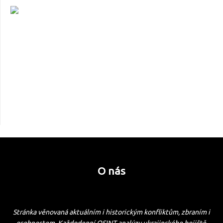
O nás
Stránka věnovaná aktuálním i historickým konfliktům, zbraním i
osobnostem. Každodenní OSINT analýzy ukrajinského bojiště.