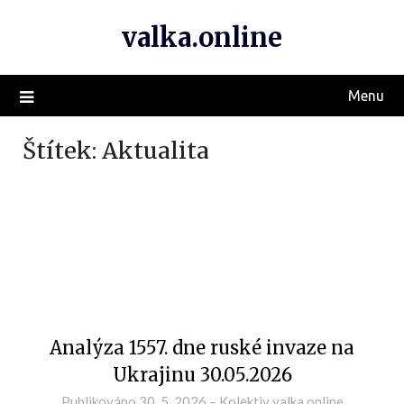
valka.online
Menu
Štítek:
Aktualita
Analýza 1557. dne ruské invaze na
Ukrajinu 30.05.2026
Publikováno
30. 5. 2026
–
Kolektiv valka.online