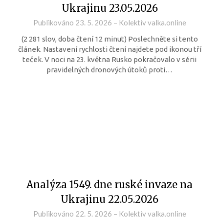
Ukrajinu 23.05.2026
Publikováno
23. 5. 2026
–
Kolektiv valka.online
(2 281 slov, doba čtení 12 minut) Poslechněte si tento
článek. Nastavení rychlosti čtení najdete pod ikonou tří
teček. V noci na 23. května Rusko pokračovalo v sérii
pravidelných dronových útoků proti…
Analýza 1549. dne ruské invaze na
Ukrajinu 22.05.2026
Publikováno
22. 5. 2026
–
Kolektiv valka.online