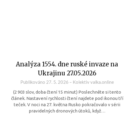
Analýza 1554. dne ruské invaze na
Ukrajinu 27.05.2026
Publikováno
27. 5. 2026
–
Kolektiv valka.online
(2 903 slov, doba čtení 15 minut) Poslechněte si tento
článek. Nastavení rychlosti čtení najdete pod ikonou tří
teček. V noci na 27. května Rusko pokračovalo v sérii
pravidelných dronových útoků, když…