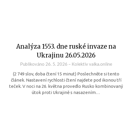
Analýza 1553. dne ruské invaze na
Ukrajinu 26.05.2026
Publikováno
26. 5. 2026
–
Kolektiv valka.online
(2 749 slov, doba čtení 15 minut) Poslechněte si tento
článek. Nastavení rychlosti čtení najdete pod ikonou tří
teček. V noci na 26. května provedlo Rusko kombinovaný
útok proti Ukrajině s nasazením…