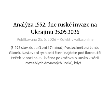
Analýza 1552. dne ruské invaze na
Ukrajinu 25.05.2026
Publikováno
25. 5. 2026
–
Kolektiv valka.online
(3 298 slov, doba čtení 17 minut) Poslechněte si tento
článek. Nastavení rychlosti čtení najdete pod ikonou tří
teček. V noci na 25. května pokračovalo Rusko v sérii
rozsáhlých dronových útoků, když…