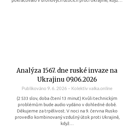
pokračovalo v dronových útocích proti Ukrajině, když…
Analýza 1567. dne ruské invaze na
Ukrajinu 09.06.2026
Publikováno
9. 6. 2026
–
Kolektiv valka.online
(2 533 slov, doba čtení 13 minut) Kvůli technickým
problémům bude audio vydáno v dohledné době.
Děkujeme za trpělivost. V noci na 9. června Rusko
provedlo kombinovaný vzdušný útok proti Ukrajině,
když…