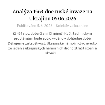
Analýza 1563. dne ruské invaze na
Ukrajinu 05.06.2026
Publikováno
5. 6. 2026
–
Kolektiv valka.online
(2 469 slov, doba čtení 13 minut) Kvůli technickým
problémům bude audio vydáno v dohledné době.
Děkujeme za trpělivost. Ukrajinské námořnictvo uvedlo,
že jeden z ukrajinských námořních dronů ztratil řízení a
skončil…