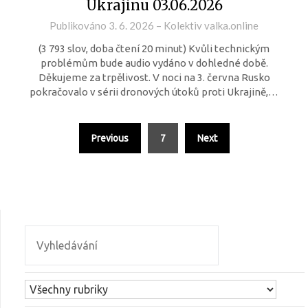
Ukrajinu 03.06.2026
Publikováno
3. 6. 2026
–
Kolektiv valka.online
(3 793 slov, doba čtení 20 minut) Kvůli technickým
problémům bude audio vydáno v dohledné době.
Děkujeme za trpělivost. V noci na 3. června Rusko
pokračovalo v sérii dronových útoků proti Ukrajině,…
Previous
7
Next