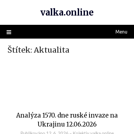
valka.online
Menu
Štítek:
Aktualita
Analýza 1570. dne ruské invaze na
Ukrajinu 12.06.2026
Publikováno
12. 6. 2026
–
Kolektiv valka.online