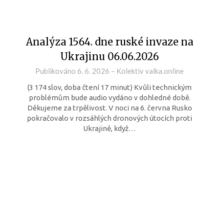
Analýza 1564. dne ruské invaze na
Ukrajinu 06.06.2026
Publikováno
6. 6. 2026
–
Kolektiv valka.online
(3 174 slov, doba čtení 17 minut) Kvůli technickým
problémům bude audio vydáno v dohledné době.
Děkujeme za trpělivost. V noci na 6. června Rusko
pokračovalo v rozsáhlých dronových útocích proti
Ukrajině, když…