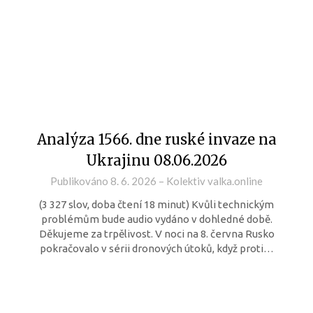
Analýza 1566. dne ruské invaze na
Ukrajinu 08.06.2026
Publikováno
8. 6. 2026
–
Kolektiv valka.online
(3 327 slov, doba čtení 18 minut) Kvůli technickým
problémům bude audio vydáno v dohledné době.
Děkujeme za trpělivost. V noci na 8. června Rusko
pokračovalo v sérii dronových útoků, když proti…