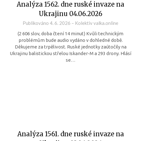
Analýza 1562. dne ruské invaze na
Ukrajinu 04.06.2026
Publikováno
4. 6. 2026
–
Kolektiv valka.online
(2 606 slov, doba čtení 14 minut) Kvůli technickým
problémům bude audio vydáno v dohledné době.
Děkujeme za trpělivost. Ruské jednotky zaútočily na
Ukrajinu balistickou střelou Iskander-M a 293 drony. Hlásí
se…
Analýza 1561. dne ruské invaze na