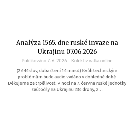
Analýza 1565. dne ruské invaze na
Ukrajinu 07.06.2026
Publikováno
7. 6. 2026
–
Kolektiv valka.online
(2 644 slov, doba čtení 14 minut) Kvůli technickým
problémům bude audio vydáno v dohledné době.
Děkujeme za trpělivost. V noci na 7. června ruské jednotky
zaútočily na Ukrajinu 236 drony, z…