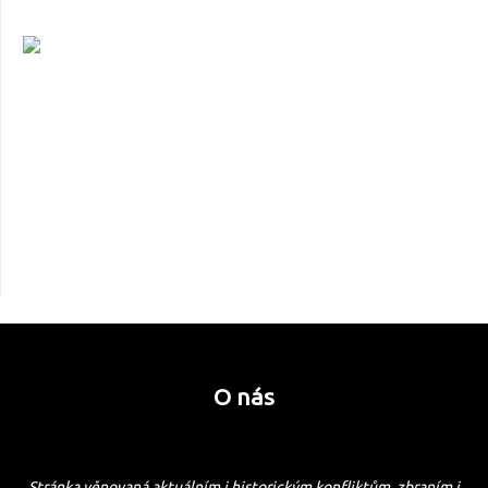
O nás
Stránka věnovaná aktuálním i historickým konfliktům, zbraním i