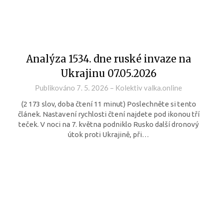
Analýza 1534. dne ruské invaze na
Ukrajinu 07.05.2026
Publikováno
7. 5. 2026
–
Kolektiv valka.online
(2 173 slov, doba čtení 11 minut) Poslechněte si tento
článek. Nastavení rychlosti čtení najdete pod ikonou tří
teček. V noci na 7. května podniklo Rusko další dronový
útok proti Ukrajině, při…