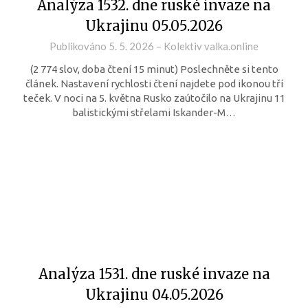
Analýza 1532. dne ruské invaze na
Ukrajinu 05.05.2026
Publikováno
5. 5. 2026
–
Kolektiv valka.online
(2 774 slov, doba čtení 15 minut) Poslechněte si tento
článek. Nastavení rychlosti čtení najdete pod ikonou tří
teček. V noci na 5. května Rusko zaútočilo na Ukrajinu 11
balistickými střelami Iskander-M…
Analýza 1531. dne ruské invaze na
Ukrajinu 04.05.2026