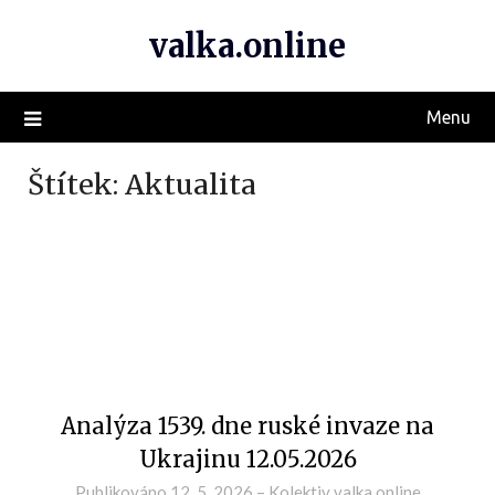
valka.online
Menu
Štítek:
Aktualita
Analýza 1539. dne ruské invaze na
Ukrajinu 12.05.2026
Publikováno
12. 5. 2026
–
Kolektiv valka.online