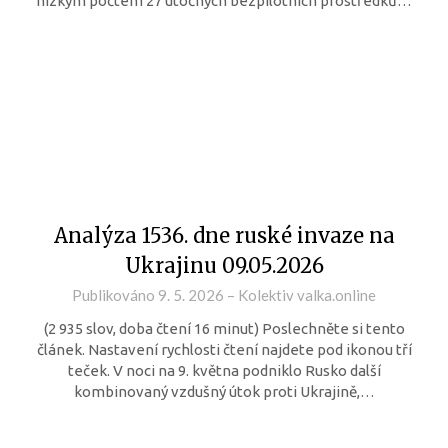
nízkým počtem 27 útočných bezpilotních prostředků…
Analýza 1536. dne ruské invaze na
Ukrajinu 09.05.2026
Publikováno
9. 5. 2026
–
Kolektiv valka.online
(2 935 slov, doba čtení 16 minut) Poslechněte si tento
článek. Nastavení rychlosti čtení najdete pod ikonou tří
teček. V noci na 9. května podniklo Rusko další
kombinovaný vzdušný útok proti Ukrajině,…