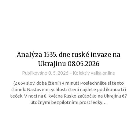
Analýza 1535. dne ruské invaze na
Ukrajinu 08.05.2026
Publikováno
8. 5. 2026
–
Kolektiv valka.online
(2 664 slov, doba čtení 14 minut) Poslechněte si tento
článek. Nastavení rychlosti čtení najdete pod ikonou tří
teček. V noci na 8. května Rusko zaútočilo na Ukrajinu 67
útočnými bezpilotními prostředky…