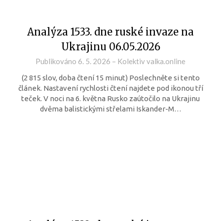
Analýza 1533. dne ruské invaze na
Ukrajinu 06.05.2026
Publikováno
6. 5. 2026
–
Kolektiv valka.online
(2 815 slov, doba čtení 15 minut) Poslechněte si tento
článek. Nastavení rychlosti čtení najdete pod ikonou tří
teček. V noci na 6. května Rusko zaútočilo na Ukrajinu
dvěma balistickými střelami Iskander-M…