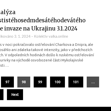
alýza
stistéhosedmdesátéhodevátého
e invaze na Ukrajinu 3.1.2024
likováno
3. 1. 2024
–
Kolektiv valka.online
 v noci pokračovalo ostřelování Charkova a Dnipra, ale
sáhlo ani zdaleka takové intenzity, jako v předchozích
h. V odpoledních hodinách došlo k ruskému ostřelování
urivky na východě osvobozené části Mykolajivské
sti….
97
98
99
100
101
…
Next