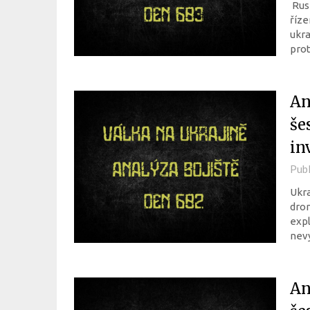
Rusk
říze
ukra
pro
An
še
in
Pub
Ukra
dron
expl
nevy
An