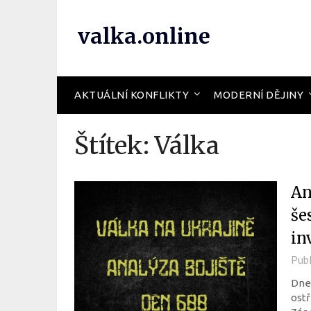
valka.online
AKTUÁLNÍ KONFLIKTY
MODERNÍ DĚJINY
Štítek:
Válka
An
še
in
Pub
Dneš
ostř