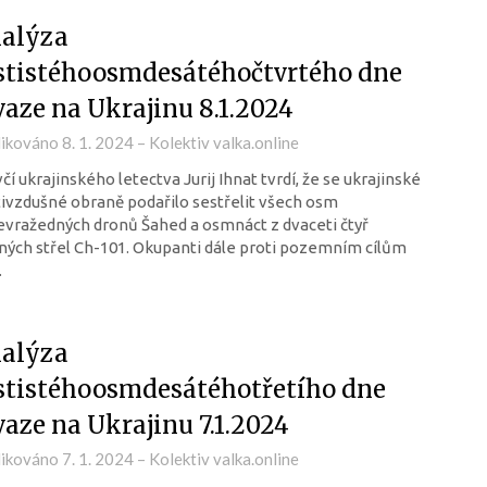
alýza
stistéhoosmdesátéhočtvrtého dne
vaze na Ukrajinu 8.1.2024
likováno
8. 1. 2024
–
Kolektiv valka.online
čí ukrajinského letectva Jurij Ihnat tvrdí, že se ukrajinské
ivzdušné obraně podařilo sestřelit všech osm
vražedných dronů Šahed a osmnáct z dvaceti čtyř
ných střel Ch-101. Okupanti dále proti pozemním cílům
…
alýza
stistéhoosmdesátéhotřetího dne
vaze na Ukrajinu 7.1.2024
likováno
7. 1. 2024
–
Kolektiv valka.online