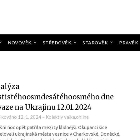
NOVOVĚK
STŘEDOVĚK
STAROVĚK
PRAVĚK
alýza
stistéhoosmdesátéhoosmého dne
vaze na Ukrajinu 12.01.2024
likováno
12. 1. 2024
–
Kolektiv valka.online
ní noc opět patřila mezi ty klidnější. Okupanti sice
elovali ukrajinská města vesnice v Charkovské, Doněcké,