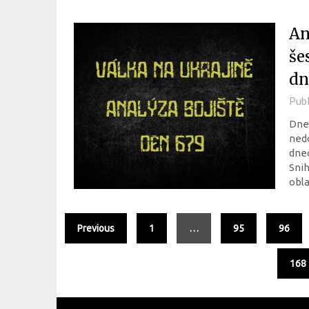
An
še
dn
Pub
Dnes
nedo
dnec
Snih
obla
Previous
1
…
95
96
168