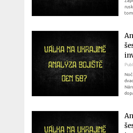
Zápo
rusk
to
An
še
in
Pub
Nočn
dvac
Náro
dopa
An
še