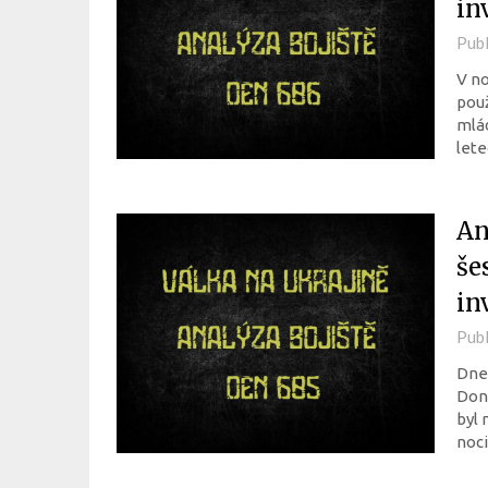
in
Pub
V no
použ
mlád
let
An
še
in
Pub
Dneš
Doně
byl 
noc