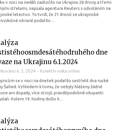
o v noci na neděli zaútočilo na Ukrajinu 28 drony a třemi
nými střelami, napsala agentura Reuters s odvoláním na
jinské letectvo. To tvrdí, že 21 dronů se ukrajinské
tivzdušné obraně podařilo…
alýza
stistéhoosmdesátéhodruhého dne
vaze na Ukrajinu 6.1.2024
likováno
6. 1. 2024
–
Kolektiv valka.online
jincům se v noci na dnešek podařilo sestřelit dva ruské
y Šahed. Vzhledem k tomu, že nebyly hlášeny žádné
oze ani dopady, více strojů pravděpodobně okupanti
slali. Kolem 19. hodiny došlo k…
alýza