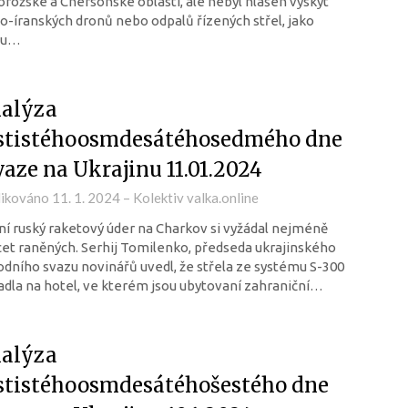
rožské a Chersonské oblasti, ale nebyl hlášen výskyt
o-íranských dronů nebo odpalů řízených střel, jako
mu…
alýza
stistéhoosmdesátéhosedmého dne
vaze na Ukrajinu 11.01.2024
likováno
11. 1. 2024
–
Kolektiv valka.online
í ruský raketový úder na Charkov si vyžádal nejméně
et raněných. Serhij Tomilenko, předseda ukrajinského
dního svazu novinářů uvedl, že střela ze systému S-300
dla na hotel, ve kterém jsou ubytovaní zahraniční…
alýza
stistéhoosmdesátéhošestého dne