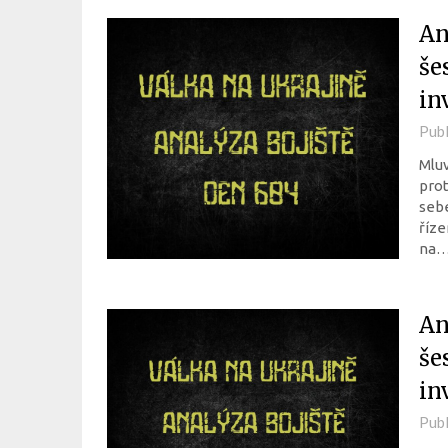
An
še
in
Pub
Mluv
prot
sebe
říze
na
An
še
in
Pub