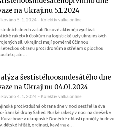
stistéhoosmdesátéhoprvního dne
vaze na Ukrajinu 5.1.2024
likováno
5. 1. 2024
–
Kolektiv valka.online
sledních dnech začali Rusové aktivněji využívat
stické rakety k útokům na logistické uzly ukrajinských
ojených sil. Ukrajinci mají poměrně účinnou
ileteckou obranu proti dronům a střelám s plochou
ou letu, ale…
alýza šestistéhoosmdesátého dne
vaze na Ukrajinu 04.01.2024
likováno
4. 1. 2024
–
Kolektiv valka.online
jinská protivzdušná obrana dne v noci sestřelila dva
o-íránské drony Šahed. Ruské rakety v noci na dnešek v
 Kurachove v ukrajinské Doněcké oblasti poničily budovu
y, dětské hřiště, ordinaci, kavárnu a…