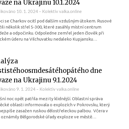
vaze na Ukrajinu 10.1.2024
likováno
10. 1. 2024
–
Kolektiv valka.online
ci se Charkov ocitl pod dalším vzdušným útokem. Rusové
ili několik střel S-300, které zasáhly místní centrum
eže a odpočinku. Odpoledne zemřel jeden člověk při
eckém úderu na Vilchuvatku nedaleko Kupjansku…
alýza
stistéhoosmdesátéhopátého dne
vaze na Ukrajinu 9.1.2024
likováno
9. 1. 2024
–
Kolektiv valka.online
ní noc opět patřila mezi ty klidnější. Oblastní správa
cké oblasti informovala o explozích v Pokrovsku, který
nejspíše zasažen ruskou dělostřeleckou palbou. Včera v
i oznámily Bělgorodské úřady exploze ve městě…