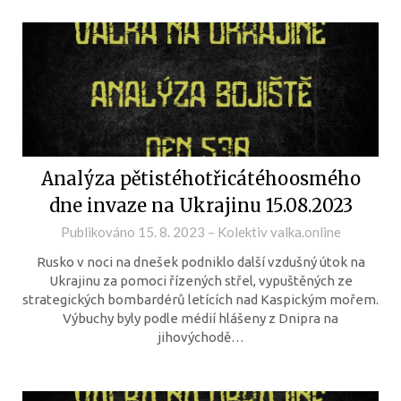
Analýza pětistéhotřicátéhoosmého
dne invaze na Ukrajinu 15.08.2023
Publikováno
15. 8. 2023
–
Kolektiv valka.online
Rusko v noci na dnešek podniklo další vzdušný útok na
Ukrajinu za pomoci řízených střel, vypuštěných ze
strategických bombardérů letících nad Kaspickým mořem.
Výbuchy byly podle médií hlášeny z Dnipra na
jihovýchodě…