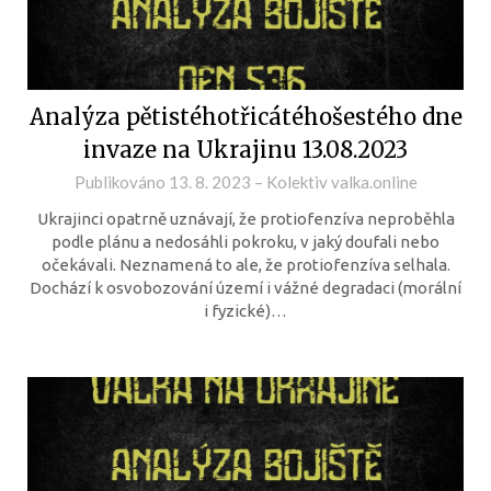
Analýza pětistéhotřicátéhošestého dne
invaze na Ukrajinu 13.08.2023
Publikováno
13. 8. 2023
–
Kolektiv valka.online
Ukrajinci opatrně uznávají, že protiofenzíva neproběhla
podle plánu a nedosáhli pokroku, v jaký doufali nebo
očekávali. Neznamená to ale, že protiofenzíva selhala.
Dochází k osvobozování území i vážné degradaci (morální
i fyzické)…