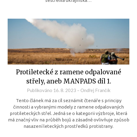
sestřelila ukrajinská…
Protiletecké z ramene odpalované
střely, aneb MANPADS díl 1.
Publikováno
16. 8. 2023
–
Ondřej Frančík
Tento článek má za cíl seznámit čtenáře s principy
činnosti a vybranými modely z ramene odpalovaných
protileteckých střel. Jedná se o kategorii výzbroje, která
má značný vliv na průběh bojů a zásadně ovlivňuje způsob
nasazení leteckých prostředků protistrany.