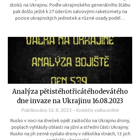
útoků na Ukrajinu. Podle ukrajinského generálního štábu
pak došlo ještě k 27 úderům salvovými raketomety na
pozice ukrajinských jednotek a různé osady podél…
Analýza pětistéhotřicátéhodevátého
dne invaze na Ukrajinu 16.08.2023
Publikováno
16. 8. 2023
–
Kolektiv valka.online
Rusko v noci na dnešek opět zaútočilo na Ukrajinu drony,
poplach vyhlásily oblasti na jižní a střední části Ukrajiny.
Rusko na jih země vyslalo drony v několika vlnách, 13 jich