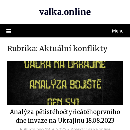
valka.online
Menu
Rubrika:
Aktuální konflikty
Analýza pětistéhočtyřicátéhoprvního
dne invaze na Ukrajinu 18.08.2023
Publikováno
18. 8. 2023
–
Kolektiv valka.online