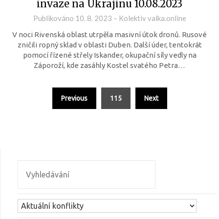
invaze na Ukrajinu 10.08.2023
Publikováno
10. 8. 2023
–
Kolektiv valka.online
V noci Rivenská oblast utrpěla masivní útok dronů. Rusové
zničili ropný sklad v oblasti Duben. Další úder, tentokrát
pomocí řízené střely Iskander, okupační síly vedly na
Záporoží, kde zasáhly Kostel svatého Petra…
Previous
115
Next