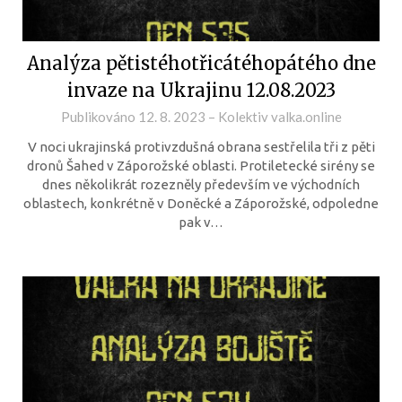
Analýza pětistéhotřicátéhopátého dne
invaze na Ukrajinu 12.08.2023
Publikováno
12. 8. 2023
–
Kolektiv valka.online
V noci ukrajinská protivzdušná obrana sestřelila tři z pěti
dronů Šahed v Záporožské oblasti. Protiletecké sirény se
dnes několikrát rozezněly především ve východních
oblastech, konkrétně v Doněcké a Záporožské, odpoledne
pak v…