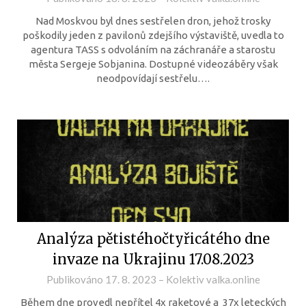
Nad Moskvou byl dnes sestřelen dron, jehož trosky
poškodily jeden z pavilonů zdejšího výstaviště, uvedla to
agentura TASS s odvoláním na záchranáře a starostu
města Sergeje Sobjanina. Dostupné videozáběry však
neodpovídají sestřelu….
Analýza pětistéhočtyřicátého dne
invaze na Ukrajinu 17.08.2023
Publikováno
17. 8. 2023
–
Kolektiv valka.online
Během dne provedl nepřítel 4x raketové a 37x leteckých