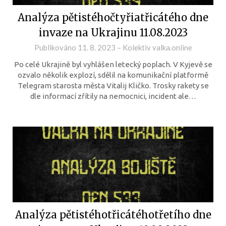
Analýza pětistéhočtyřiatřicátého dne
invaze na Ukrajinu 11.08.2023
Publikováno
11. 8. 2023
–
Kolektiv valka.online
Po celé Ukrajině byl vyhlášen letecký poplach. V Kyjevě se
ozvalo několik explozí, sdělil na komunikační platformě
Telegram starosta města Vitalij Kličko. Trosky rakety se
dle informací zřítily na nemocnici, incident ale…
Analýza pětistéhotřicátéhotřetího dne