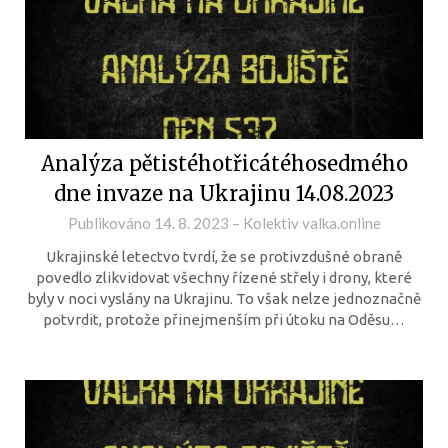
Analýza pětistéhotřicátéhosedmého
dne invaze na Ukrajinu 14.08.2023
Publikováno
14. 8. 2023
–
Kolektiv valka.online
Ukrajinské letectvo tvrdí, že se protivzdušné obraně
povedlo zlikvidovat všechny řízené střely i drony, které
byly v noci vyslány na Ukrajinu. To však nelze jednoznačně
potvrdit, protože přinejmenším při útoku na Oděsu…