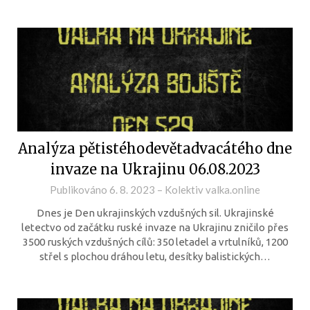
Analýza pětistéhodevětadvacátého dne
invaze na Ukrajinu 06.08.2023
Publikováno
6. 8. 2023
–
Kolektiv valka.online
Dnes je Den ukrajinských vzdušných sil. Ukrajinské
letectvo od začátku ruské invaze na Ukrajinu zničilo přes
3500 ruských vzdušných cílů: 350 letadel a vrtulníků, 1200
střel s plochou dráhou letu, desítky balistických…