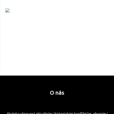
O nás
Stránka věnovaná aktuálním i historickým konfliktům, zbraním i