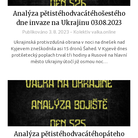
Analýza pětistéhodvacátéhošestého
dne invaze na Ukrajinu 03.08.2023
Publikováno
3. 8. 2023
–
Kolektiv valka.online
Ukrajinská protivzdušná obrana v noci na dnešek nad
Kyjevem zneškodnila asi 15 dronů Šahed. V Kyjevě dnes
protiletecký poplach trval tři hodiny a Rusové na hlavní
město Ukrajiny útočí již osmou noc…
Analýza pětistéhodvacátéhopáteho