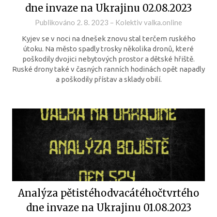
dne invaze na Ukrajinu 02.08.2023
Publikováno
2. 8. 2023
–
Kolektiv valka.online
Kyjev se v noci na dnešek znovu stal terčem ruského
útoku. Na město spadly trosky několika dronů, které
poškodily dvojici nebytových prostor a dětské hřiště.
Ruské drony také v časných ranních hodinách opět napadly
a poškodily přístav a sklady obilí.
Analýza pětistéhodvacátéhočtvrtého
dne invaze na Ukrajinu 01.08.2023