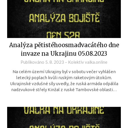
Analýza pětistéhoosmadvacátého dne
invaze na Ukrajinu 05.08.2023
Publikováno
5. 8. 2023
–
Kolektiv valka.online
Na celém území Ukrajiny byl v sobotu večer vyhlášen
letecký poplach kvůli ruským raketovým útokům.
Ukrajinské vzdušné síly uvedly, že ruská armáda odpálila
nadzvukové střely Kinžal z ruské Tambovské oblasti…