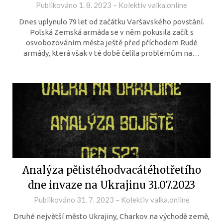
Publikováno
1. 8. 2023
–
Kolektiv valka.online
Dnes uplynulo 79 let od začátku Varšavského povstání.
Polská Zemská armáda se v něm pokusila začít s
osvobozováním města ještě před příchodem Rudé
armády, která však v té době čelila problémům na…
Analýza pětistéhodvacátéhotřetího
dne invaze na Ukrajinu 31.07.2023
Publikováno
31. 7. 2023
–
Kolektiv valka.online
Druhé největší město Ukrajiny, Charkov na východě země,