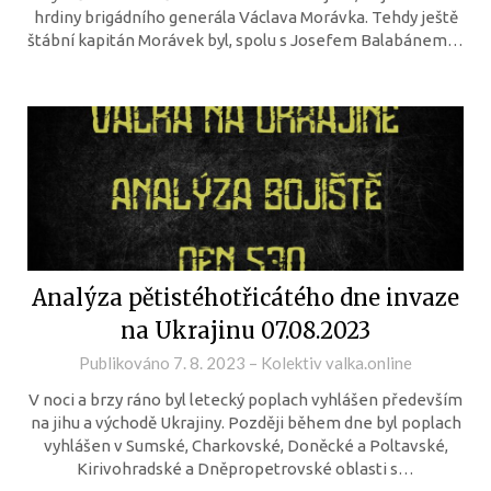
hrdiny brigádního generála Václava Morávka. Tehdy ještě
štábní kapitán Morávek byl, spolu s Josefem Balabánem…
Analýza pětistéhotřicátého dne invaze
na Ukrajinu 07.08.2023
Publikováno
7. 8. 2023
–
Kolektiv valka.online
V noci a brzy ráno byl letecký poplach vyhlášen především
na jihu a východě Ukrajiny. Později během dne byl poplach
vyhlášen v Sumské, Charkovské, Doněcké a Poltavské,
Kirivohradské a Dněpropetrovské oblasti s…