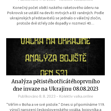
Konečný počet obětí ruského raketového úderu na
Pokrovsk se ustálil na devíti mrtvých a 83 raněných. Podle
ukrajinských představitelů se jednalo o válečný zločin,
protože dvě střely zde dopadly v rozmezí 40…
Analýza pětistéhotřicátéhoprvního
dne invaze na Ukrajinu 08.08.2023
Publikováno
8. 8. 2023
–
Kolektiv valka.online
“Věřím v Boha a ve své pistole.” Dnes si připomínáme 119.
výročí narození československého vojáka, bojovníka a