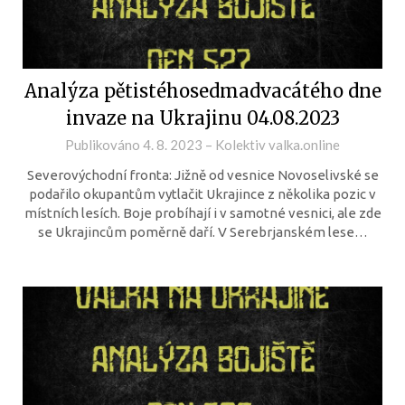
Analýza pětistéhosedmadvacátého dne
invaze na Ukrajinu 04.08.2023
Publikováno
4. 8. 2023
–
Kolektiv valka.online
Severovýchodní fronta: Jižně od vesnice Novoselivské se
podařilo okupantům vytlačit Ukrajince z několika pozic v
místních lesích. Boje probíhají i v samotné vesnici, ale zde
se Ukrajincům poměrně daří. V Serebrjanském lese…