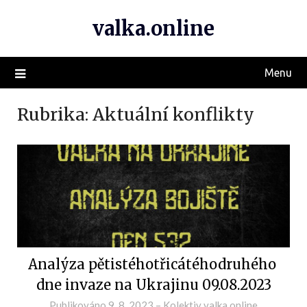
valka.online
Menu
Rubrika:
Aktuální konflikty
Analýza pětistéhotřicátéhodruhého
dne invaze na Ukrajinu 09.08.2023
Publikováno
9. 8. 2023
–
Kolektiv valka.online