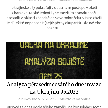
Ukrajinské síly pokračují v opatrném postupu v okolí
Charkova. Ruské jednotky se mezitím pomalu snaží
prosadit v oblasti západně od Severodoněcku. V tuto chvíli
je důležité nepodcenit (ne)úspěchy okupantů. Dle našeho
názoru…
Analýza pětasedmdesátého dne invaze
na Ukrajinu 9.5.2022
Publikováno
9. 5. 2022
–
Kolektiv valka.online
Rusové se dnes podle všeho zaměřili na konsolidaci svých