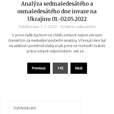
Analýza sedmašedesátého a
osmašedesátého dne invaze na
Ukrajinu 01.-02.05.2022
Publikováno
2. 5. 2022
–
Kolektiv valka.online
V první řadě bychom se chtěli omluvit našim věrným
čtenářům za nedodání poslední analýzy. Včerejší den byl
na události poměrně slabý a tak jsme se rozhodli Svátek
práce oslavit odpočinkem. Jak se…
Previous
145
Next