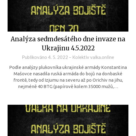
Analýza sedmdesátého dne invaze na
Ukrajinu 4.5.2022
Publikováno
4. 5. 2022
–
Kolektiv valka.online
Podle analýzy plukovníka ukrajinské armády Konstantina
Mašovce nasadila ruská armáda do bojů na donbaské
frontě, tedy od Izjumu na severu až po Orichiv na jihu,
nejméně 40 BTG (papírově kolem 35000 mužů,…