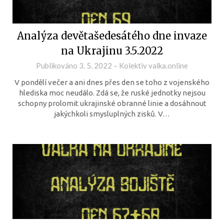
Analýza devětašedesátého dne invaze
na Ukrajinu 3.5.2022
Publikováno
3. 5. 2022
–
Kolektiv valka.online
V pondělí večer a ani dnes přes den se toho z vojenského
hlediska moc neudálo. Zdá se, že ruské jednotky nejsou
schopny prolomit ukrajinské obranné linie a dosáhnout
jakýchkoli smysluplných zisků. V…