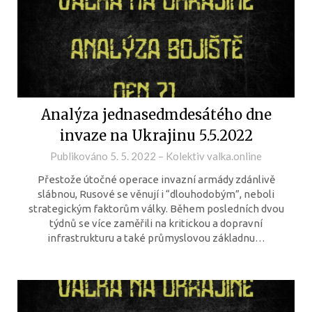
Analýza jednasedmdesátého dne
invaze na Ukrajinu 5.5.2022
Publikováno
5. 5. 2022
–
Kolektiv valka.online
Přestože útočné operace invazní armády zdánlivě
slábnou, Rusové se věnují i “dlouhodobým”, neboli
strategickým faktorům války. Během posledních dvou
týdnů se více zaměřili na kritickou a dopravní
infrastrukturu a také průmyslovou základnu…