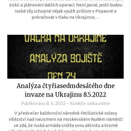
zisků a plánování dalších operací. Není jasné, jestli budou
ruské síly schopné nějak využít průlom v Popasné a
pokračovat v tlaku na Ukrajince;…
Analýza čtyřiasedmdesátého dne
invaze na Ukrajinu 8.5.2022
Publikováno
8. 5. 2022
–
Kolektiv valka.online
V předvečer každoroční národně-fetišistické oslavy
vítězství nad nacismem na moskevském Rudém náměstí
se zdá, že ruská armáda snížila svou aktivitu a kromě