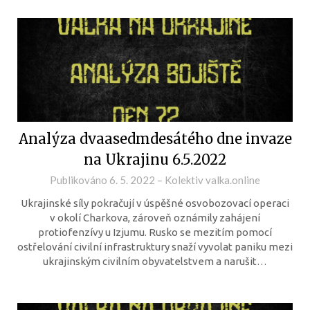
Analýza dvaasedmdesátého dne invaze
na Ukrajinu 6.5.2022
Publikováno
6. 5. 2022
–
Kolektiv valka.online
Ukrajinské síly pokračují v úspěšné osvobozovací operaci
v okolí Charkova, zároveň oznámily zahájení
protiofenzívy u Izjumu. Rusko se mezitím pomocí
ostřelování civilní infrastruktury snaží vyvolat paniku mezi
ukrajinským civilním obyvatelstvem a narušit…