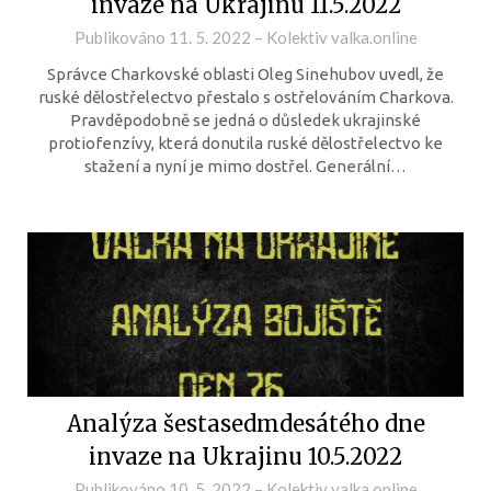
invaze na Ukrajinu 11.5.2022
Publikováno
11. 5. 2022
–
Kolektiv valka.online
Správce Charkovské oblasti Oleg Sinehubov uvedl, že
ruské dělostřelectvo přestalo s ostřelováním Charkova.
Pravděpodobně se jedná o důsledek ukrajinské
protiofenzívy, která donutila ruské dělostřelectvo ke
stažení a nyní je mimo dostřel. Generální…
Analýza šestasedmdesátého dne
invaze na Ukrajinu 10.5.2022
Publikováno
10. 5. 2022
–
Kolektiv valka.online