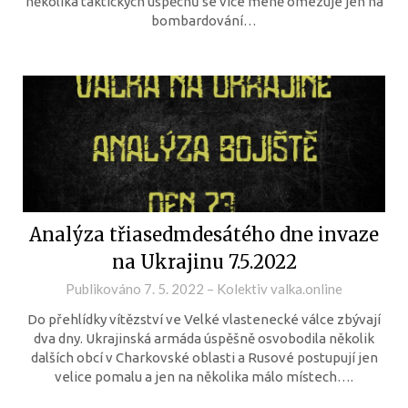
několika taktických úspěchů se více méně omezuje jen na
bombardování…
Analýza třiasedmdesátého dne invaze
na Ukrajinu 7.5.2022
Publikováno
7. 5. 2022
–
Kolektiv valka.online
Do přehlídky vítězství ve Velké vlastenecké válce zbývají
dva dny. Ukrajinská armáda úspěšně osvobodila několik
dalších obcí v Charkovské oblasti a Rusové postupují jen
velice pomalu a jen na několika málo místech….