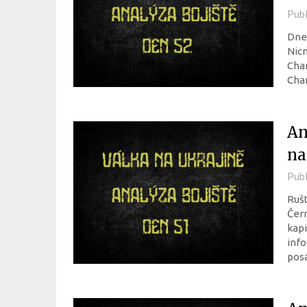
Pub
Dnes
Nic
Char
Char
An
na
Pub
Rušt
Čern
kapi
info
pos