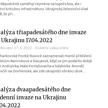
děpodobně zaměřují zejména na logistickou, ale i
tní kritickou infrastrukturu. Ukrajinský železniční úřad
l, že při…
alýza třiapadesátého dne invaze
 Ukrajinu 17.04.2022
likováno
17. 4. 2022
–
Kolektiv valka.online
harkovské frontě Rusové zaznamenali menší přiblížení
stům Barvinkove a Slavjansk, když se jim podařilo dobýt
 Andrijivka, Malá Komyšuvacha a Sulyhivka. Rovněž
očili na Dovhenské, ale zde ukrajinští obránci útok…
alýza dvaapadesátého dne
ídenní invaze na Ukrajinu
.04.2022