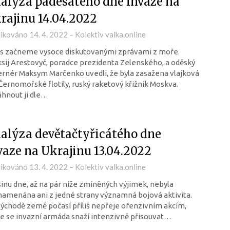
alýza padesátého dne invaze na
rajinu 14.04.2022
likováno
14. 4. 2022
–
Kolektiv valka.online
s začneme vysoce diskutovanými zprávami z moře.
sij Arestovyč, poradce prezidenta Zelenského, a oděský
rnér Maksym Marčenko uvedli, že byla zasažena vlajková
Černomořské flotily, ruský raketový křižník Moskva.
hnout ji dle…
alýza devětačtyřicátého dne
vaze na Ukrajinu 13.04.2022
likováno
13. 4. 2022
–
Kolektiv valka.online
inu dne, až na pár níže zmíněných výjimek, nebyla
amenána ani z jedné strany významná bojová aktivita.
ýchodě země počasí příliš nepřeje ofenzivním akcím,
e se invazní armáda snaží intenzivně přisouvat…