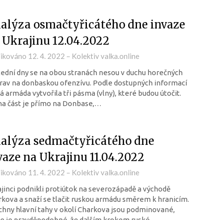
alýza osmačtyřicátého dne invaze
 Ukrajinu 12.04.2022
likováno
12. 4. 2022
–
Kolektiv valka.online
ední dny se na obou stranách nesou v duchu horečných
rav na donbaskou ofenzívu. Podle dostupných informací
á armáda vytvořila tři pásma (vlny), které budou útočit.
na část je přímo na Donbase,…
alýza sedmačtyřicátého dne
vaze na Ukrajinu 11.04.2022
likováno
11. 4. 2022
–
Kolektiv valka.online
jinci podnikli protiútok na severozápadě a východě
kova a snaží se tlačit ruskou armádu směrem k hranicím.
hny hlavní tahy v okolí Charkova jsou podminované,
že je pravděpodobné, že dalším krokem ruské…