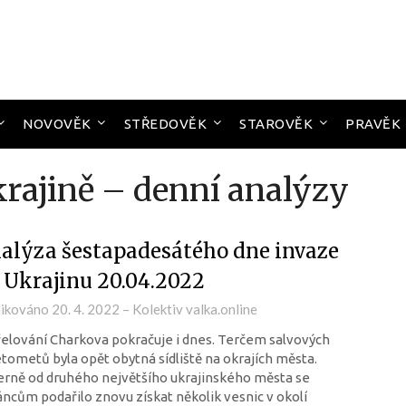
NOVOVĚK
STŘEDOVĚK
STAROVĚK
PRAVĚK
krajině – denní analýzy
alýza šestapadesátého dne invaze
 Ukrajinu 20.04.2022
likováno
20. 4. 2022
–
Kolektiv valka.online
elování Charkova pokračuje i dnes. Terčem salvových
tometů byla opět obytná sídliště na okrajích města.
rně od druhého největšího ukrajinského města se
ncům podařilo znovu získat několik vesnic v okolí