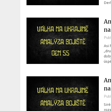
Der
An
na
Pub
Asi 
„dru
doby
úspě
An
na
Pub
Siré
roze