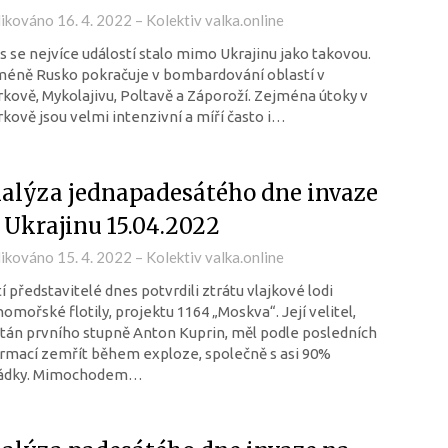
likováno
16. 4. 2022
–
Kolektiv valka.online
 se nejvíce událostí stalo mimo Ukrajinu jako takovou.
méně Rusko pokračuje v bombardování oblastí v
kově, Mykolajivu, Poltavě a Záporoží. Zejména útoky v
kově jsou velmi intenzivní a míří často i…
alýza jednapadesátého dne invaze
 Ukrajinu 15.04.2022
likováno
15. 4. 2022
–
Kolektiv valka.online
í představitelé dnes potvrdili ztrátu vlajkové lodi
omořské flotily, projektu 1164 „Moskva“. Její velitel,
tán prvního stupně Anton Kuprin, měl podle posledních
rmací zemřít během exploze, společně s asi 90%
ádky. Mimochodem…