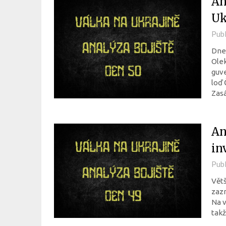
An
Uk
Pub
Dne
Olek
guve
loď 
Zasá
An
in
Pub
Větš
zazn
Na v
takž