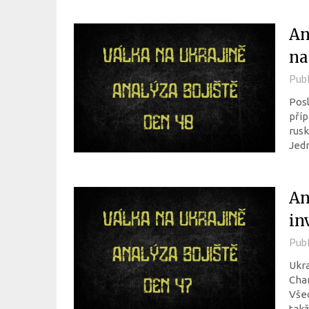
An
na
Pub
Posl
příp
rusk
Jed
An
in
Pub
Ukra
Char
Všec
tak