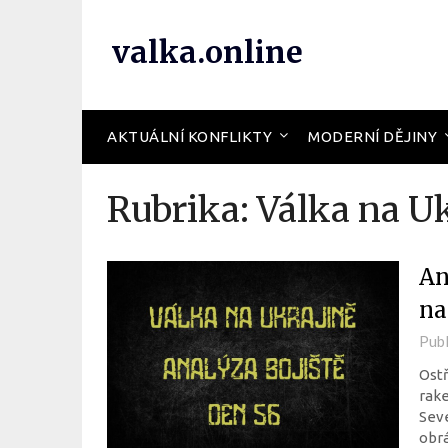
valka.online
AKTUÁLNÍ KONFLIKTY
MODERNÍ DĚJINY
Rubrika:
Válka na U
An
na
Pub
Ostř
rake
Seve
obrá