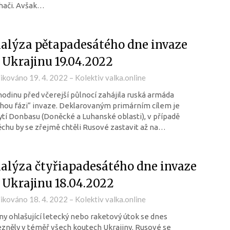
hači. Avšak…
alýza pětapadesátého dne invaze
 Ukrajinu 19.04.2022
likováno
19. 4. 2022
–
Kolektiv valka.online
hodinu před včerejší půlnocí zahájila ruská armáda
hou fázi“ invaze. Deklarovaným primárním cílem je
tí Donbasu (Doněcké a Luhanské oblasti), v případě
chu by se zřejmě chtěli Rusové zastavit až na…
alýza čtyřiapadesátého dne invaze
 Ukrajinu 18.04.2022
likováno
18. 4. 2022
–
Kolektiv valka.online
ny ohlašující letecký nebo raketový útok se dnes
zněly v téměř všech koutech Ukrajiny. Rusové se