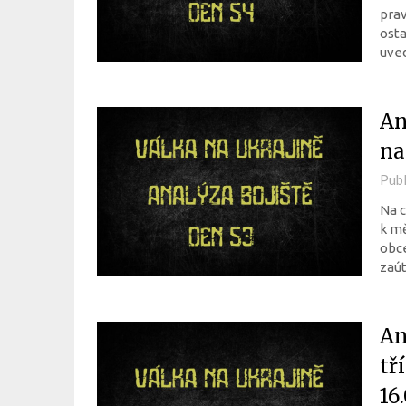
prav
osta
uved
An
na
Pub
Na c
k mě
obce
zaút
An
tř
16