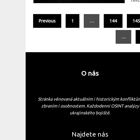
Previous
1
…
144
14
…
O nás
Stránka věnovaná aktuálním i historickým konfliktů
zbraním i osobnostem. Každodenní OSINT analýzy
ukrajinského bojiště.
Najdete nás