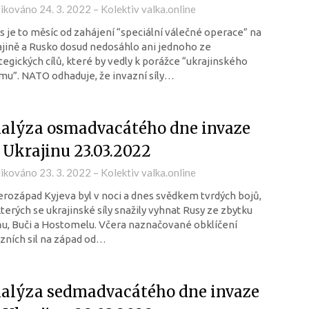
likováno
24. 3. 2022
–
Kolektiv valka.online
 je to měsíc od zahájení “speciální válečné operace” na
jině a Rusko dosud nedosáhlo ani jednoho ze
tegických cílů, které by vedly k porážce “ukrajinského
mu”. NATO odhaduje, že invazní síly…
alýza osmadvacátého dne invaze
 Ukrajinu 23.03.2022
likováno
23. 3. 2022
–
Kolektiv valka.online
rozápad Kyjeva byl v noci a dnes svědkem tvrdých bojů,
kterých se ukrajinské síly snažily vyhnat Rusy ze zbytku
ňu, Buči a Hostomelu. Včera naznačované obklíčení
zních sil na západ od…
alýza sedmadvacátého dne invaze