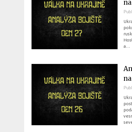
na
Pub
Ukra
pokr
rusk
Host
a…
An
na
Pub
Ukra
post
poda
vesn
sev