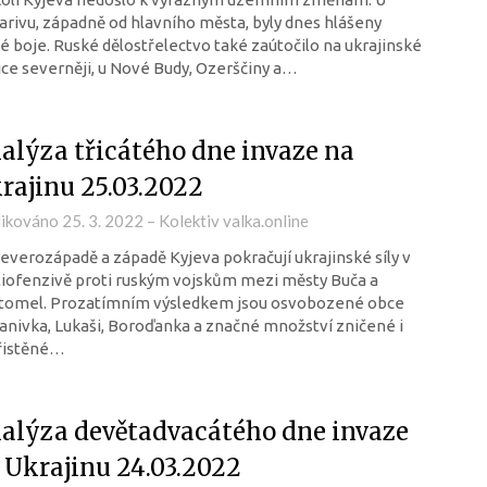
rivu, západně od hlavního města, byly dnes hlášeny
é boje. Ruské dělostřelectvo také zaútočilo na ukrajinské
ce severněji, u Nové Budy, Ozerščiny a…
alýza třicátého dne invaze na
rajinu 25.03.2022
likováno
25. 3. 2022
–
Kolektiv valka.online
everozápadě a západě Kyjeva pokračují ukrajinské síly v
iofenzivě proti ruským vojskům mezi městy Buča a
tomel. Prozatímním výsledkem jsou osvobozené obce
anivka, Lukaši, Boroďanka a značné množství zničené i
řistěné…
alýza devětadvacátého dne invaze
 Ukrajinu 24.03.2022