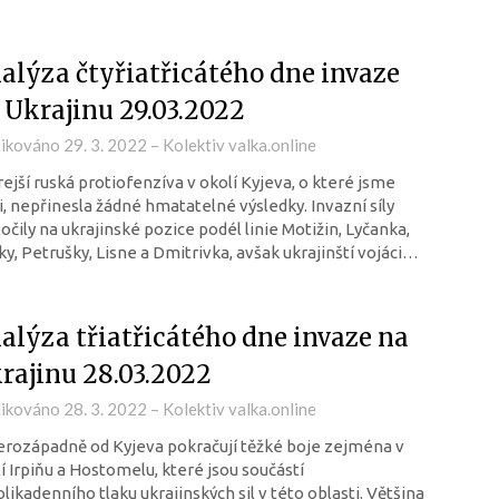
alýza čtyřiatřicátého dne invaze
 Ukrajinu 29.03.2022
likováno
29. 3. 2022
–
Kolektiv valka.online
ejší ruská protiofenzíva v okolí Kyjeva, o které jsme
i, nepřinesla žádné hmatatelné výsledky. Invazní síly
očily na ukrajinské pozice podél linie Motižin, Lyčanka,
ky, Petrušky, Lisne a Dmitrivka, avšak ukrajinští vojáci…
alýza třiatřicátého dne invaze na
rajinu 28.03.2022
likováno
28. 3. 2022
–
Kolektiv valka.online
rozápadně od Kyjeva pokračují těžké boje zejména v
í Irpiňu a Hostomelu, které jsou součástí
likadenního tlaku ukrajinských sil v této oblasti. Většina