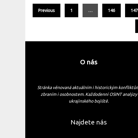
Previous
1
…
146
14
O nás
Stránka věnovaná aktuálním i historickým konfliktů
zbraním i osobnostem. Každodenní OSINT analýzy
ukrajinského bojiště.
Najdete nás