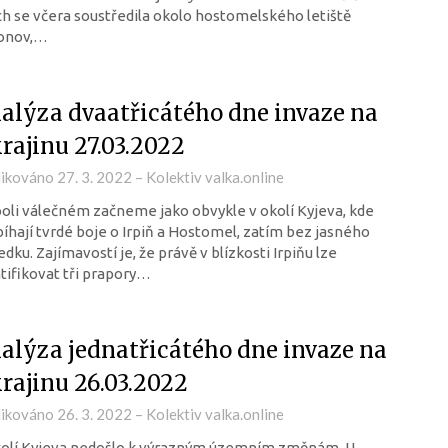
ch se včera soustředila okolo hostomelského letiště
onov,…
alýza dvaatřicátého dne invaze na
rajinu 27.03.2022
likováno
27. 3. 2022
–
Kolektiv valka.online
oli válečném začneme jako obvykle v okolí Kyjeva, kde
íhají tvrdé boje o Irpiň a Hostomel, zatím bez jasného
edku. Zajímavostí je, že právě v blízkosti Irpiňu lze
tifikovat tři prapory…
alýza jednatřicátého dne invaze na
rajinu 26.03.2022
likováno
26. 3. 2022
–
Kolektiv valka.online
kolí Kyjeva nedošlo k výrazným územním změnám. U