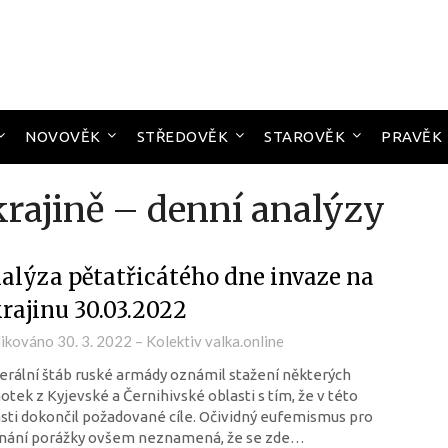
NOVOVĚK
STŘEDOVĚK
STAROVĚK
PRAVĚK
krajině – denní analýzy
alýza pětatřicátého dne invaze na
rajinu 30.03.2022
likováno
30. 3. 2022
–
Kolektiv valka.online
rální štáb ruské armády oznámil stažení některých
otek z Kyjevské a Černihivské oblasti s tím, že v této
sti dokončil požadované cíle. Očividný eufemismus pro
znání porážky ovšem neznamená, že se zde…