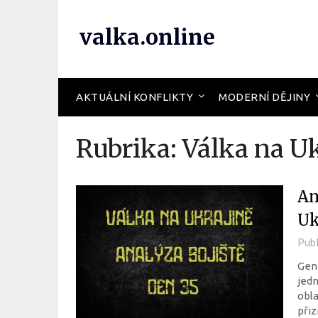
valka.online
AKTUÁLNÍ KONFLIKTY
MODERNÍ DĚJINY
Rubrika:
Válka na U
An
Uk
Pub
Gene
jedn
obla
při