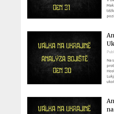
Maka
těžk
pozi
An
Uk
Pub
Na s
prot
Hos
Lukj
uko
An
na