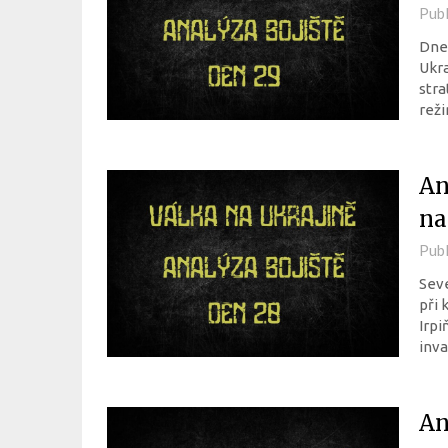
Pub
Dnes
Ukra
stra
reži
An
na
Pub
Seve
při 
Irpi
inva
An