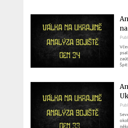
An
na
Pub
Včer
psal
zaút
Špit
An
Uk
Pub
Seve
okol
něko