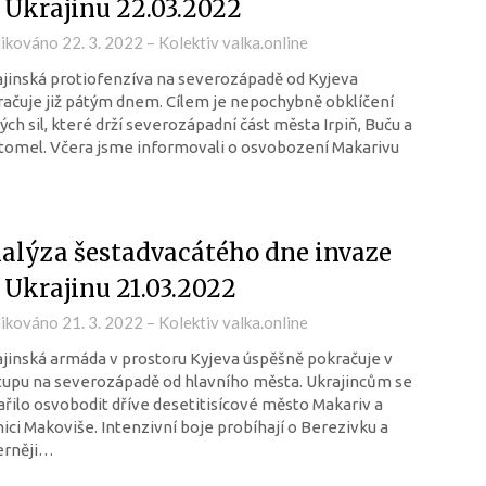
 Ukrajinu 22.03.2022
likováno
22. 3. 2022
–
Kolektiv valka.online
jinská protiofenzíva na severozápadě od Kyjeva
ačuje již pátým dnem. Cílem je nepochybně obklíčení
ých sil, které drží severozápadní část města Irpiň, Buču a
omel. Včera jsme informovali o osvobození Makarivu
alýza šestadvacátého dne invaze
 Ukrajinu 21.03.2022
likováno
21. 3. 2022
–
Kolektiv valka.online
jinská armáda v prostoru Kyjeva úspěšně pokračuje v
upu na severozápadě od hlavního města. Ukrajincům se
řilo osvobodit dříve desetitisícové město Makariv a
ici Makoviše. Intenzivní boje probíhají o Berezivku a
erněji…