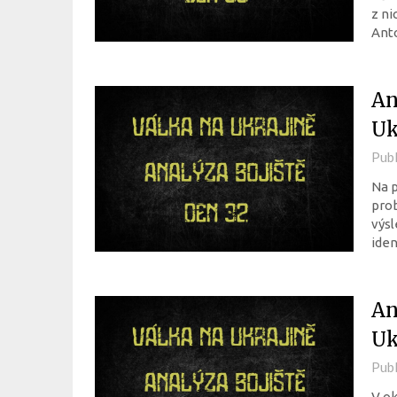
z ni
Ant
An
Uk
Pub
Na p
prob
výsl
iden
An
Uk
Pub
V o