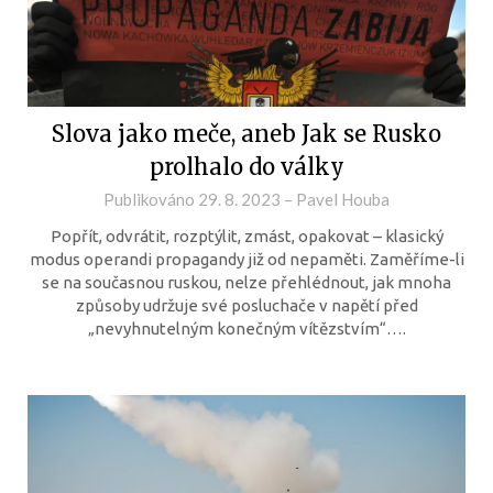
Slova jako meče, aneb Jak se Rusko
prolhalo do války
Publikováno
29. 8. 2023
–
Pavel Houba
Popřít, odvrátit, rozptýlit, zmást, opakovat – klasický
modus operandi propagandy již od nepaměti. Zaměříme-li
se na současnou ruskou, nelze přehlédnout, jak mnoha
způsoby udržuje své posluchače v napětí před
„nevyhnutelným konečným vítězstvím“….