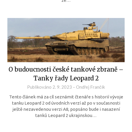
že…
O budoucnosti české tankové zbraně –
Tanky řady Leopard 2
Publikováno
2. 9. 2023
–
Ondřej Frančík
Tento článek má za cíl seznámit čtenáře s historií vývoje
tanku Leopard 2 od úvodních verzí až po v současnosti
ještě nezavedenou verzi A8, popsáno bude i nasazení
tanků Leopard 2 ukrajinskou…