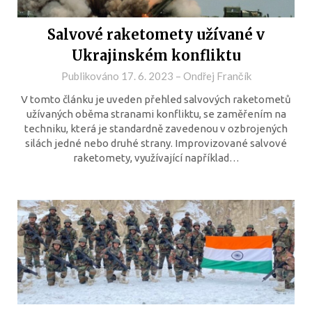
Salvové raketomety užívané v
Ukrajinském konfliktu
Publikováno
17. 6. 2023
–
Ondřej Frančík
V tomto článku je uveden přehled salvových raketometů
užívaných oběma stranami konfliktu, se zaměřením na
techniku, která je standardně zavedenou v ozbrojených
silách jedné nebo druhé strany. Improvizované salvové
raketomety, využívající například…