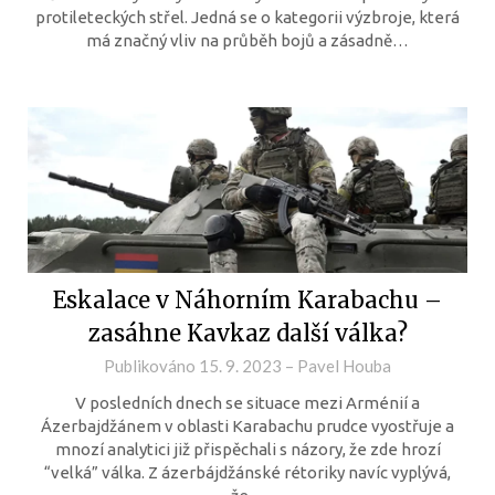
protileteckých střel. Jedná se o kategorii výzbroje, která
má značný vliv na průběh bojů a zásadně…
Eskalace v Náhorním Karabachu –
zasáhne Kavkaz další válka?
Publikováno
15. 9. 2023
–
Pavel Houba
V posledních dnech se situace mezi Arménií a
Ázerbajdžánem v oblasti Karabachu prudce vyostřuje a
mnozí analytici již přispěchali s názory, že zde hrozí
“velká” válka. Z ázerbájdžánské rétoriky navíc vyplývá,