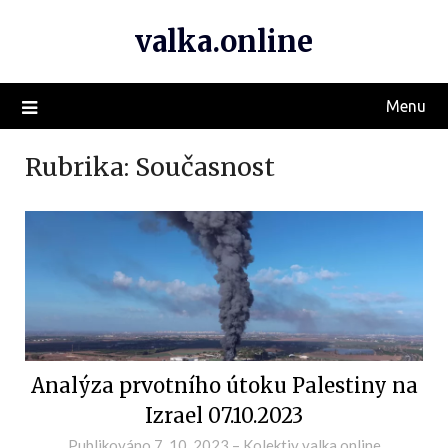
valka.online
Menu
Rubrika:
Současnost
Analýza prvotního útoku Palestiny na
Izrael 07.10.2023
Publikováno
7. 10. 2023
–
Kolektiv valka.online