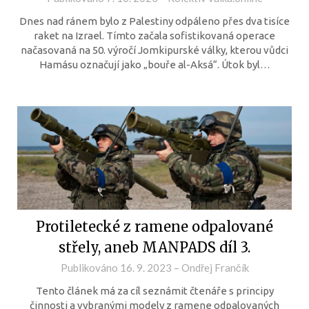
Dnes nad ránem bylo z Palestiny odpáleno přes dva tisíce
raket na Izrael. Tímto začala sofistikovaná operace
načasovaná na 50. výročí Jomkipurské války, kterou vůdci
Hamásu označují jako „bouře al-Aksá“. Útok byl…
Protiletecké z ramene odpalované
střely, aneb MANPADS díl 3.
Publikováno
16. 9. 2023
–
Ondřej Frančík
Tento článek má za cíl seznámit čtenáře s principy
činnosti a vybranými modely z ramene odpalovaných