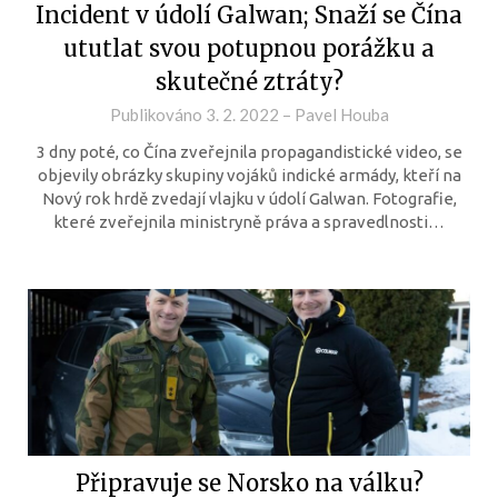
Incident v údolí Galwan; Snaží se Čína
ututlat svou potupnou porážku a
skutečné ztráty?
Publikováno
3. 2. 2022
–
Pavel Houba
3 dny poté, co Čína zveřejnila propagandistické video, se
objevily obrázky skupiny vojáků indické armády, kteří na
Nový rok hrdě zvedají vlajku v údolí Galwan. Fotografie,
které zveřejnila ministryně práva a spravedlnosti…
Připravuje se Norsko na válku?