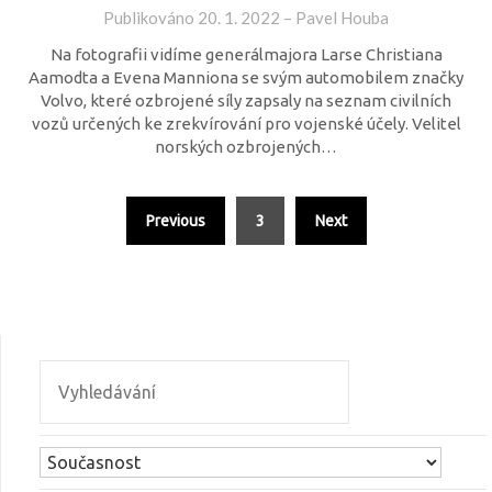
Publikováno
20. 1. 2022
–
Pavel Houba
Na fotografii vidíme generálmajora Larse Christiana
Aamodta a Evena Manniona se svým automobilem značky
Volvo, které ozbrojené síly zapsaly na seznam civilních
vozů určených ke zrekvírování pro vojenské účely. Velitel
norských ozbrojených…
Previous
3
Next