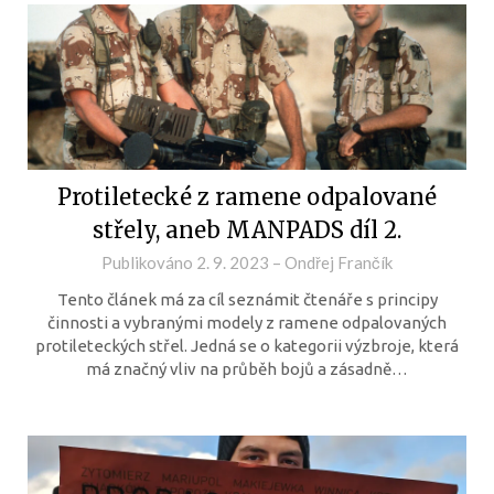
Protiletecké z ramene odpalované
střely, aneb MANPADS díl 2.
Publikováno
2. 9. 2023
–
Ondřej Frančík
Tento článek má za cíl seznámit čtenáře s principy
činnosti a vybranými modely z ramene odpalovaných
protileteckých střel. Jedná se o kategorii výzbroje, která
má značný vliv na průběh bojů a zásadně…