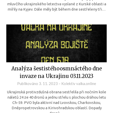
mluvčího ukrajinského letectva vyslané z Kurské oblasti a
mířily na Kyjev. Dále měly být během dne sestřeleny tři…
Analýza šestistéhoosmnáctého dne
invaze na Ukrajinu 03.11.2023
Publikováno
3. 11. 2023
–
Kolektiv valka.online
Ukrajinská protivzdušná obrana sestřelila při nočním kole
náletů 24 ze 40 dronů a jednu střelu s plochou dráhou letu
Ch-59. PVO byla aktivní nad Lvovskou, Charkovskou,
Dněpropetrovskou a Kirivohradskou oblastí. Dopady