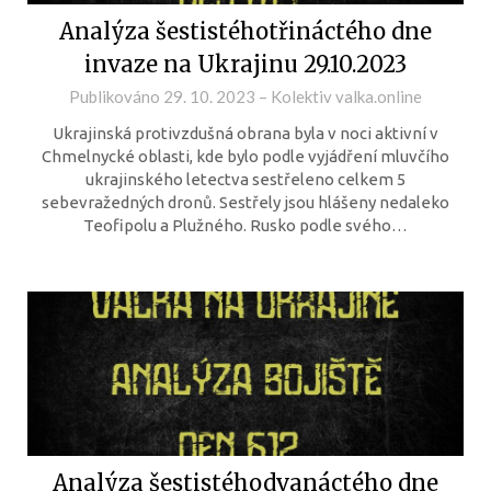
Analýza šestistéhotřináctého dne
invaze na Ukrajinu 29.10.2023
Publikováno
29. 10. 2023
–
Kolektiv valka.online
Ukrajinská protivzdušná obrana byla v noci aktivní v
Chmelnycké oblasti, kde bylo podle vyjádření mluvčího
ukrajinského letectva sestřeleno celkem 5
sebevražedných dronů. Sestřely jsou hlášeny nedaleko
Teofipolu a Plužného. Rusko podle svého…
Analýza šestistéhodvanáctého dne