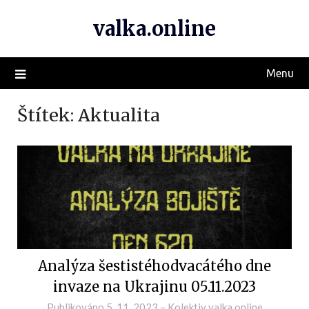
valka.online
Menu
Štítek:
Aktualita
Analýza šestistéhodvacátého dne
invaze na Ukrajinu 05.11.2023
Publikováno
5. 11. 2023
–
Kolektiv valka.online