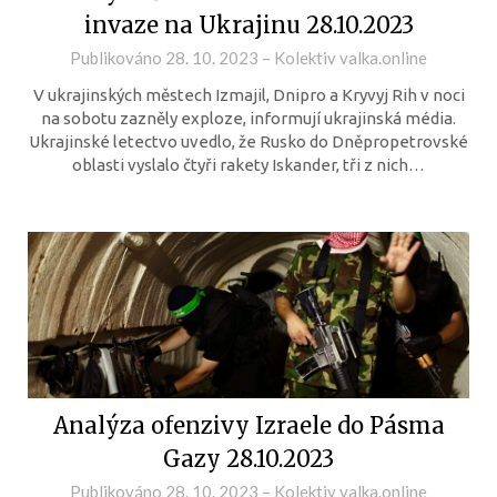
invaze na Ukrajinu 28.10.2023
Publikováno
28. 10. 2023
–
Kolektiv valka.online
V ukrajinských městech Izmajil, Dnipro a Kryvyj Rih v noci
na sobotu zazněly exploze, informují ukrajinská média.
Ukrajinské letectvo uvedlo, že Rusko do Dněpropetrovské
oblasti vyslalo čtyři rakety Iskander, tři z nich…
Analýza ofenzivy Izraele do Pásma
Gazy 28.10.2023
Publikováno
28. 10. 2023
–
Kolektiv valka.online