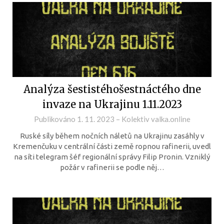
Analýza šestistéhošestnáctého dne
invaze na Ukrajinu 1.11.2023
Publikováno
1. 11. 2023
–
Kolektiv valka.online
Ruské síly během nočních náletů na Ukrajinu zasáhly v
Kremenčuku v centrální části země ropnou rafinerii, uvedl
na síti telegram šéf regionální správy Filip Pronin. Vzniklý
požár v rafinerii se podle něj…