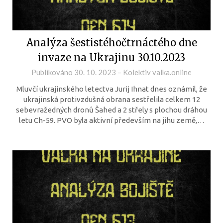
Analýza šestistéhočtrnáctého dne
invaze na Ukrajinu 30.10.2023
Publikováno
30. 10. 2023
–
Kolektiv valka.online
Mluvčí ukrajinského letectva Jurij Ihnat dnes oznámil, že
ukrajinská protivzdušná obrana sestřelila celkem 12
sebevražedných dronů Šahed a 2 střely s plochou dráhou
letu Ch-59. PVO byla aktivní především na jihu země,…