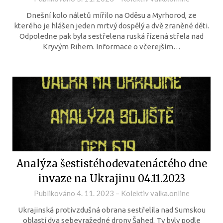
Dnešní kolo náletů mířilo na Oděsu a Myrhorod, ze
kterého je hlášen jeden mrtvý dospělý a dvě zraněné děti.
Odpoledne pak byla sestřelena ruská řízená střela nad
Kryvým Rihem. Informace o včerejším…
Analýza šestistéhodevatenáctého dne
invaze na Ukrajinu 04.11.2023
Publikováno
4. 11. 2023
–
Kolektiv valka.online
Ukrajinská protivzdušná obrana sestřelila nad Sumskou
oblastí dva sebevražedné drony Šahed. Ty byly podle