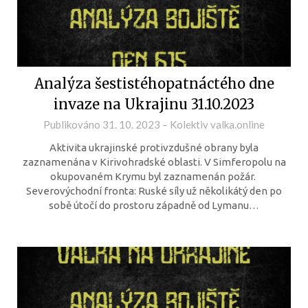
Analýza šestistéhopatnáctého dne
invaze na Ukrajinu 31.10.2023
Publikováno
31. 10. 2023
–
Kolektiv valka.online
Aktivita ukrajinské protivzdušné obrany byla
zaznamenána v Kirivohradské oblasti. V Simferopolu na
okupovaném Krymu byl zaznamenán požár.
Severovýchodní fronta: Ruské síly už několikátý den po
sobě útočí do prostoru západně od Lymanu…