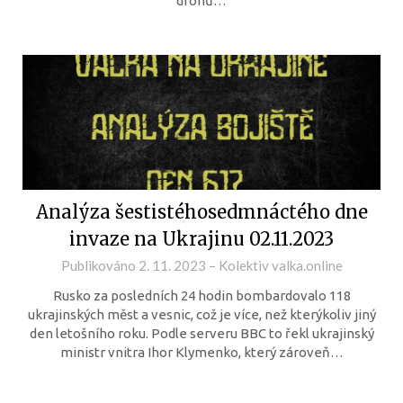
dronů…
Analýza šestistéhosedmnáctého dne
invaze na Ukrajinu 02.11.2023
Publikováno
2. 11. 2023
–
Kolektiv valka.online
Rusko za posledních 24 hodin bombardovalo 118
ukrajinských měst a vesnic, což je více, než kterýkoliv jiný
den letošního roku. Podle serveru BBC to řekl ukrajinský
ministr vnitra Ihor Klymenko, který zároveň…