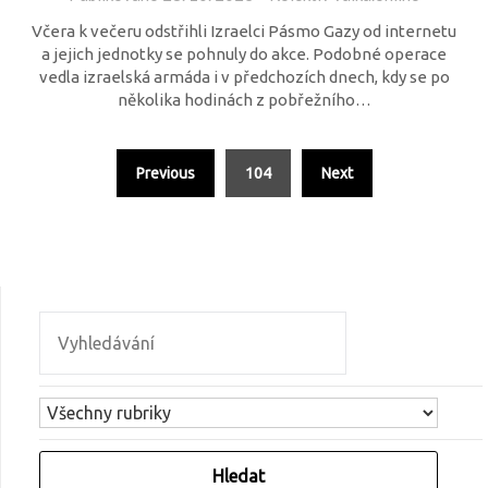
Včera k večeru odstřihli Izraelci Pásmo Gazy od internetu
a jejich jednotky se pohnuly do akce. Podobné operace
vedla izraelská armáda i v předchozích dnech, kdy se po
několika hodinách z pobřežního…
Previous
104
Next