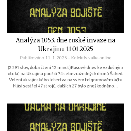
Analýza 1053. dne ruské invaze na
Ukrajinu 11.01.2025
Publikováno
11. 1. 2025
–
Kolektiv valka.online
(2 291 slov, doba čtení 12 minut)Rusové dnes ke vzdušným
útoků na Ukrajinu použili 74 sebevražedných dronů Šahed.
Velení ukrajinského letectva na svém telgramovém účtu
hlásí sestřel 47 strojů, dalších 27 bylo zneškodněno…