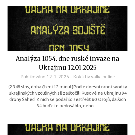
Analýza 1054. dne ruské invaze na
Ukrajinu 12.01.2025
Publikováno
12. 1. 2025
–
Kolektiv valka.online
(2 348 slov, doba čtení 12 minut)Podle dnešní ranní svodky
ukrajinských vzdušných sil zaútočili Rusové na Ukrajinu 94
drony Šahed. Z nich se podařilo sestřelit 60 strojů, dalších
34 buď cíle nedosáhlo, nebo…