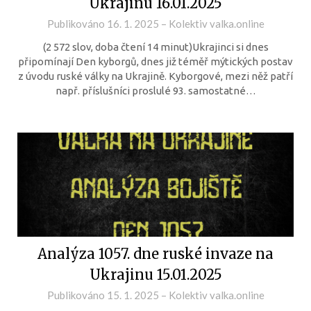
Ukrajinu 16.01.2025
Publikováno
16. 1. 2025
–
Kolektiv valka.online
(2 572 slov, doba čtení 14 minut)Ukrajinci si dnes
připomínají Den kyborgů, dnes již téměř mýtických postav
z úvodu ruské války na Ukrajině. Kyborgové, mezi něž patří
např. příslušníci proslulé 93. samostatné…
Analýza 1057. dne ruské invaze na
Ukrajinu 15.01.2025
Publikováno
15. 1. 2025
–
Kolektiv valka.online