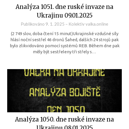
Analýza 1051. dne ruské invaze na
Ukrajinu 09.01.2025
Publikováno
9. 1. 2025
–
Kolektiv valka.online
(2 749 slov, doba čtení 15 minut)Ukrajinské vzdušné síly
hlásí noční sestřel 46 dronů Šahed, dalších 24 strojů pak
bylo zlikvidováno pomocí systémů REB. Během dne pak
měly být sestřeleny tři střely s…
Analýza 1050. dne ruské invaze na
Ukrajinu 08.01.2025