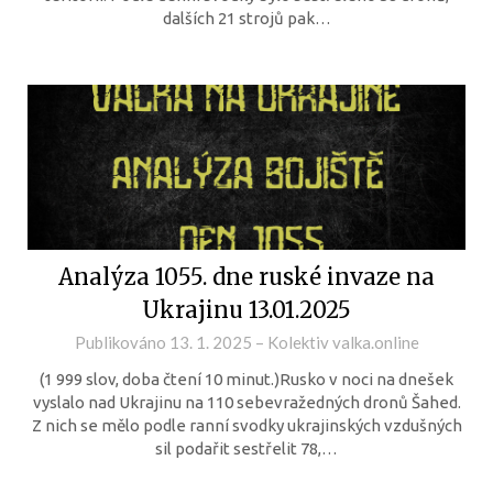
dalších 21 strojů pak…
Analýza 1055. dne ruské invaze na
Ukrajinu 13.01.2025
Publikováno
13. 1. 2025
–
Kolektiv valka.online
(1 999 slov, doba čtení 10 minut.)Rusko v noci na dnešek
vyslalo nad Ukrajinu na 110 sebevražedných dronů Šahed.
Z nich se mělo podle ranní svodky ukrajinských vzdušných
sil podařit sestřelit 78,…