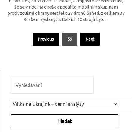
(2 063 slov, doba čtení 11 minut)Ukrajinské letectvo hlásí,
že se v noci na dnešek podařilo mobilním skupinám
protivzdušné obrany sestřelit 28 dronů Šahed, z celkem 38
Ruskem vyslaných. Dalších 10 strojů bylo…
Previous
59
Next