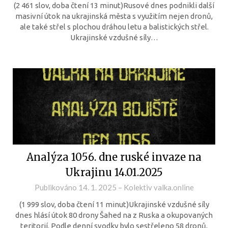
(2 461 slov, doba čtení 13 minut)Rusové dnes podnikli další
masivní útok na ukrajinská města s využitím nejen dronů,
ale také střel s plochou dráhou letu a balistických střel.
Ukrajinské vzdušné síly…
Analýza 1056. dne ruské invaze na
Ukrajinu 14.01.2025
Publikováno
14. 1. 2025
–
Kolektiv valka.online
(1 999 slov, doba čtení 11 minut)Ukrajinské vzdušné síly
dnes hlásí útok 80 drony Šahed na z Ruska a okupovaných
teritorií. Podle denní svodky bylo sestřeleno 58 dronů,