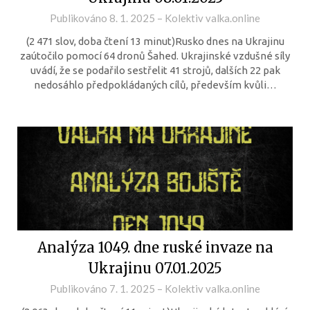
Publikováno
8. 1. 2025
–
Kolektiv valka.online
(2 471 slov, doba čtení 13 minut)Rusko dnes na Ukrajinu
zaútočilo pomocí 64 dronů Šahed. Ukrajinské vzdušné síly
uvádí, že se podařilo sestřelit 41 strojů, dalších 22 pak
nedosáhlo předpokládaných cílů, především kvůli…
Analýza 1049. dne ruské invaze na
Ukrajinu 07.01.2025
Publikováno
7. 1. 2025
–
Kolektiv valka.online