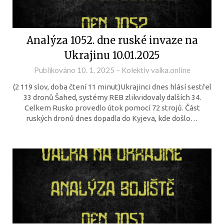
Analýza 1052. dne ruské invaze na
Ukrajinu 10.01.2025
Publikováno
10. 1. 2025
–
Kolektiv valka.online
(2 119 slov, doba čtení 11 minut)Ukrajinci dnes hlásí sestřel
33 dronů Šahed, systémy REB zlikvidovaly dalších 34.
Celkem Rusko provedlo útok pomocí 72 strojů. Část
ruských dronů dnes dopadla do Kyjeva, kde došlo…